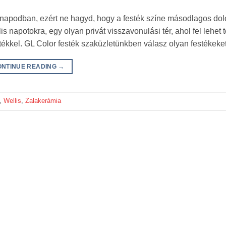
 napodban, ezért ne hagyd, hogy a festék színe másodlagos dol
 napotokra, egy olyan privát visszavonulási tér, ahol fel lehet t
tékkel. GL Color festék szaküzletünkben válasz olyan festékeke
ONTINUE READING
→
,
Wellis
,
Zalakerámia