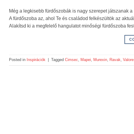
Még a legkisebb fürdőszobák is nagy szerepet játszanak a
A fürdőszoba az, ahol Te és családod felkészültök az aktuális
Alakítsd ki a megfelelő hangulatot minőségi fürdőszoba fes
C
Posted in
Inspirációk
|
Tagged
Cimsec
,
Mapei
,
Murexin
,
Ravak
,
Valore