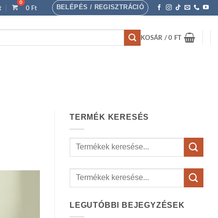
BELÉPÉS / REGISZTRÁCIÓ
t
0
Ft
KOSÁR /
0
FT
TERMÉK KERESÉS
Keresés
a
következőre:
LEGUTÓBBI BEJEGYZÉSEK