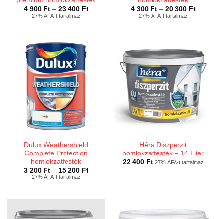
prémium homlokzatfesték
homlokzatfesték
Ártartomány:
Ártarto
4 900
Ft
–
23 400
Ft
4 300
Ft
–
20 300
Ft
4
4
27% ÁFA-t tartalmaz
27% ÁFA-t tartalmaz
900 Ft
300 Ft
-
-
23
20
400 Ft
300 Ft
Dulux Weathershield
Héra Diszperzit
Complete Protection
homlokzatfesték – 14 Liter
homlokzatfesték
22 400
Ft
27% ÁFA-t tartalmaz
Ártartomány:
3 200
Ft
–
15 200
Ft
3
27% ÁFA-t tartalmaz
200 Ft
-
15
200 Ft