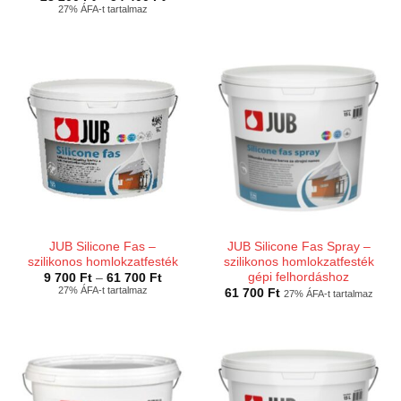
900 Ft
23
27% ÁFA-t tartalmaz
-
200 Ft
60
-
300 Ft
54
400 Ft
JUB Silicone Fas –
JUB Silicone Fas Spray –
szilikonos homlokzatfesték
szilikonos homlokzatfesték
gépi felhordáshoz
Ártartomány:
9 700
Ft
–
61 700
Ft
9
27% ÁFA-t tartalmaz
61 700
Ft
27% ÁFA-t tartalmaz
700 Ft
-
61
700 Ft