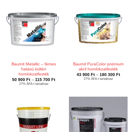
900 Ft
300 Ft
Baumit Metallic – fémes
Baumit PuraColor prémium
hatású kültéri
akril homlokzatfesték
homlokzatfesték
Ártart
43 900
Ft
–
180 300
Ft
43
27% ÁFA-t tartalmaz
Ártartomány:
50 900
Ft
–
115 700
Ft
900 Ft
50
27% ÁFA-t tartalmaz
-
900 Ft
180
-
300 Ft
115
700 Ft