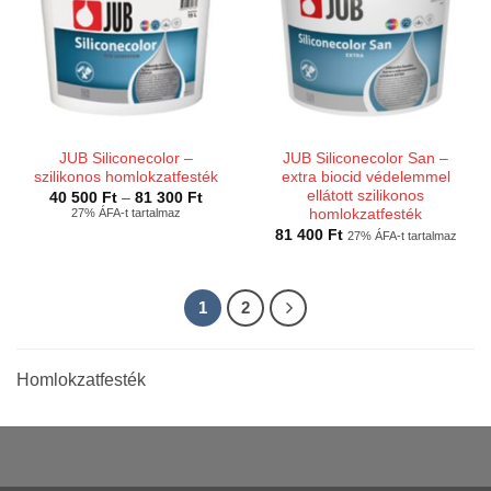
JUB Siliconecolor –
JUB Siliconecolor San –
szilikonos homlokzatfesték
extra biocid védelemmel
ellátott szilikonos
Ártartomány:
40 500
Ft
–
81 300
Ft
40
27% ÁFA-t tartalmaz
homlokzatfesték
500 Ft
81 400
Ft
27% ÁFA-t tartalmaz
-
81
300 Ft
1
2
Homlokzatfesték