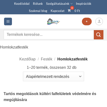
Skip
Kezdőoldal
Rólunk
Szolgáltatásaink
Inspirációk
to
Szakmai blog
Kapcsolat
0
Ft
content
+
Keresés
a
következőre:
Homlokzatfesték
Kezdőlap
/
Festék
/
Homlokzatfesték
1–20 termék, összesen 32 db
Tartós megoldások kültéri falfelületek védelmére és
megújítására