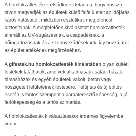
A homlokzatfestékek elsődleges feladata, hogy hosszú
távon megvédjék az épületek külső falfelületeit az időjárás
káros hatásaitól, miközben esztétikus megjelenést
biztosítanak. A megfelelően kiválasztott homlokzatfesték
ellenáll az UV-sugárzásnak, a csapadéknak, a
hőingadozásnak és a szennyeződéseknek, így hozzájárul
az épület értékének megőrzéséhez.
A
glfestek.hu homlokzatfesték kínálatában
olyan kültéri
festékek találhatók, amelyek alkalmasak családi házak,
társasházak és egyéb épületek vakolt, beton vagy
hőszigetelt felületeinek festésére. Felújítás és új építés
esetén is fontos szempont a páraáteresztő képesség, a jó
fedőképesség és a tartós színtartás.
A homlokzatfesték kiválasztásakor érdemes figyelembe
venni: