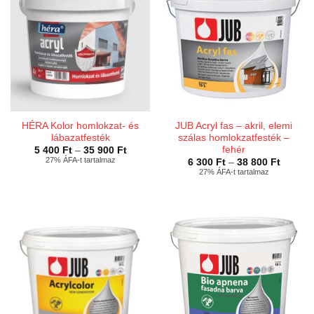
HÉRA Kolor homlokzat- és
JUB Acryl fas – akril, elemi
lábazatfesték
szálas homlokzatfesték –
fehér
Ártartomány:
5 400
Ft
–
35 900
Ft
5
27% ÁFA-t tartalmaz
Ártarto
6 300
Ft
–
38 800
Ft
400 Ft
6
27% ÁFA-t tartalmaz
-
300 Ft
35
-
900 Ft
38
800 Ft