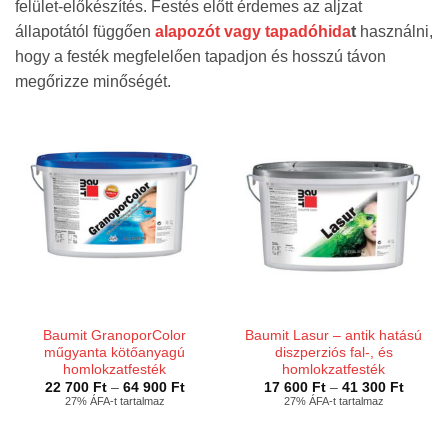
felület-előkészítés. Festés előtt érdemes az aljzat
állapotától függően
alapozót vagy tapadóhida
t
használni,
hogy a festék megfelelően tapadjon és hosszú távon
megőrizze minőségét.
Baumit GranoporColor
Baumit Lasur – antik hatású
műgyanta kötőanyagú
diszperziós fal-, és
homlokzatfesték
homlokzatfesték
Ártartomány:
Ártart
22 700
Ft
–
64 900
Ft
17 600
Ft
–
41 300
Ft
22
17
27% ÁFA-t tartalmaz
27% ÁFA-t tartalmaz
700 Ft
600 Ft
-
-
64
41