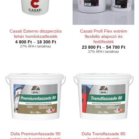
Casati Esterno diszperziós
Casati Profi Flex extrém
fehér homlokzatfesték
flexibilis alapozó és
fedőfesték
Ártartomány:
4 800
Ft
–
18 300
Ft
4
27% ÁFA-t tartalmaz
Ártart
23 800
Ft
–
54 700
Ft
800 Ft
23
27% ÁFA-t tartalmaz
-
800 Ft
18
-
300 Ft
54
700 Ft
Düfa Premiumfassade 90
Düfa Trendfassade 80