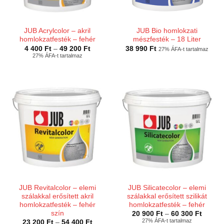
JUB Acrylcolor – akril
JUB Bio homlokzati
homlokzatfesték – fehér
mészfesték – 18 Liter
Ártartomány:
4 400
Ft
–
49 200
Ft
38 990
Ft
27% ÁFA-t tartalmaz
4
27% ÁFA-t tartalmaz
400 Ft
-
49
200 Ft
JUB Revitalcolor – elemi
JUB Silicatecolor – elemi
szálakkal erősített akril
szálakkal erősített szilikát
homlokzatfesték – fehér
homlokzatfesték – fehér
szín
Ártart
20 900
Ft
–
60 300
Ft
20
27% ÁFA-t tartalmaz
Ártartomány:
23 200
Ft
–
54 400
Ft