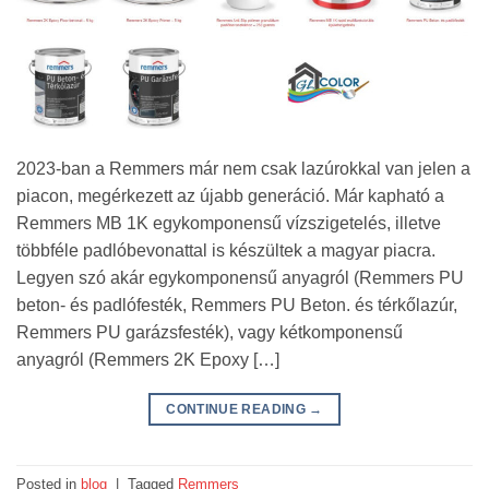
2023-ban a Remmers már nem csak lazúrokkal van jelen a
piacon, megérkezett az újabb generáció. Már kapható a
Remmers MB 1K egykomponensű vízszigetelés, illetve
többféle padlóbevonattal is készültek a magyar piacra.
Legyen szó akár egykomponensű anyagról (Remmers PU
beton- és padlófesték, Remmers PU Beton. és térkőlazúr,
Remmers PU garázsfesték), vagy kétkomponensű
anyagról (Remmers 2K Epoxy […]
CONTINUE READING
→
Posted in
blog
|
Tagged
Remmers