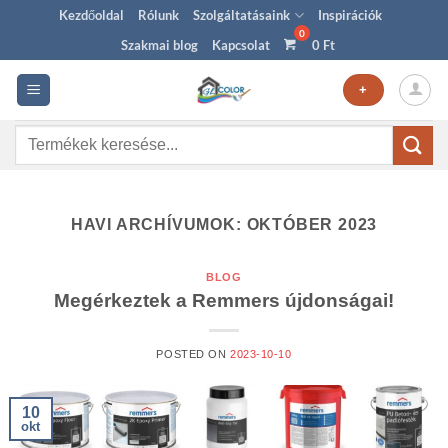
Skip
Kezdőoldal
Rólunk
Szolgáltatásaink
Inspirációk
to
Szakmai blog
Kapcsolat
0
Ft
content
+
Keresés
a
következőre:
HAVI ARCHÍVUMOK:
OKTÓBER 2023
BLOG
Megérkeztek a Remmers újdonságai!
POSTED ON
2023-10-10
10
okt