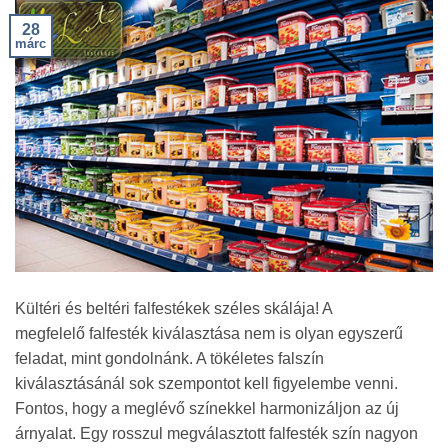
28
márc
Kültéri és beltéri falfestékek széles skálája! A
megfelelő falfesték kiválasztása nem is olyan egyszerű
feladat, mint gondolnánk. A tökéletes falszín
kiválasztásánál sok szempontot kell figyelembe venni.
Fontos, hogy a meglévő színekkel harmonizáljon az új
árnyalat. Egy rosszul megválasztott falfesték szín nagyon