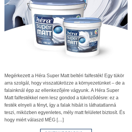
Megérkezett a Héra Super Matt beltéri falfesték! Egy tükör
arra szolgál, hogy visszatükrözze a környezetünket – de a
falainknál épp az ellenkezőjére vágyunk. A Héra Super
Matt falfestékkel nem lesz gondod a tükröződésre: ez a
festék elnyeli a fényt, így a falak hibáit is láthatatlanná
teszi, miközben egyenletes, mély matt felületet biztosít. És
hogy miért válaszd MÉG […]