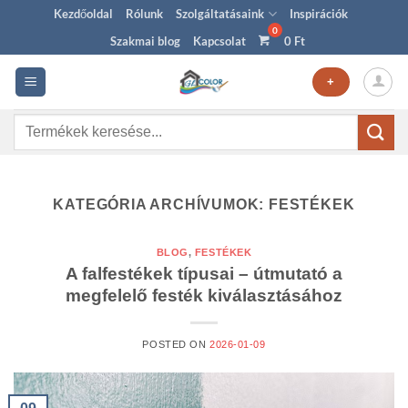
Skip
Kezdőoldal
Rólunk
Szolgáltatásaink
Inspirációk
to
Szakmai blog
Kapcsolat
0
Ft
content
+
Keresés
a
következőre:
KATEGÓRIA ARCHÍVUMOK:
FESTÉKEK
BLOG
,
FESTÉKEK
A falfestékek típusai – útmutató a
megfelelő festék kiválasztásához
POSTED ON
2026-01-09