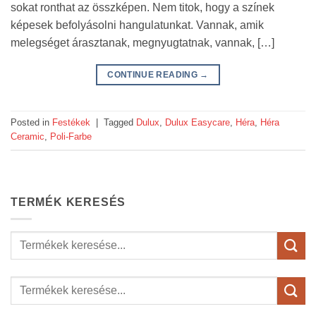
sokat ronthat az összképen. Nem titok, hogy a színek
képesek befolyásolni hangulatunkat. Vannak, amik
melegséget árasztanak, megnyugtatnak, vannak, […]
CONTINUE READING
→
Posted in
Festékek
|
Tagged
Dulux
,
Dulux Easycare
,
Héra
,
Héra
Ceramic
,
Poli-Farbe
TERMÉK KERESÉS
Keresés
a
következőre: