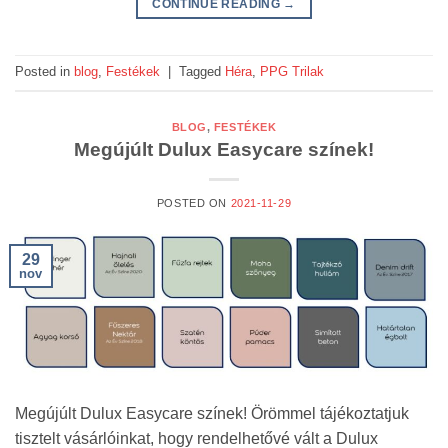
CONTINUE READING
→
Posted in
blog
,
Festékek
|
Tagged
Héra
,
PPG Trilak
BLOG
,
FESTÉKEK
Megújúlt Dulux Easycare színek!
POSTED ON
2021-11-29
29
nov
Megújúlt Dulux Easycare színek! Örömmel tájékoztatjuk
tisztelt vásárlóinkat, hogy rendelhetővé vált a Dulux