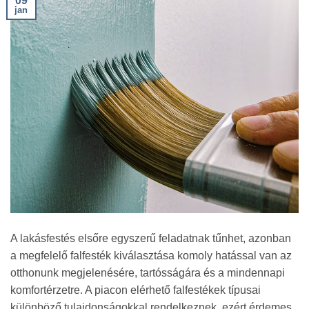
09
jan
A lakásfestés elsőre egyszerű feladatnak tűnhet, azonban
a megfelelő falfesték kiválasztása komoly hatással van az
otthonunk megjelenésére, tartósságára és a mindennapi
komfortérzetre. A piacon elérhető falfestékek típusai
különböző tulajdonságokkal rendelkeznek, ezért érdemes