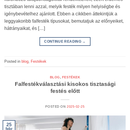
tisztában lenni azzal, melyik festék milyen helyiségbe és
igénybevételhez ajánlott. Ebben a cikkben áttekintjük a
leggyakoribb falfesték típusokat, bemutatjuk az előnyeiket,
hátrányaikat, és […]
CONTINUE READING
→
Posted in
blog
,
Festékek
BLOG
,
FESTÉKEK
Falfestékválasztási kisokos tisztasági
festés előtt
POSTED ON
2025-02-25
25
febr