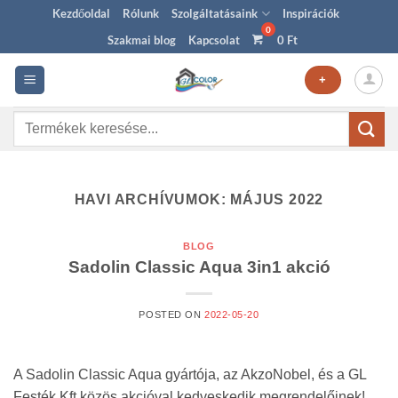
Skip
Kezdőoldal
Rólunk
Szolgáltatásaink
Inspirációk
to
Szakmai blog
Kapcsolat
0
Ft
content
+
Keresés
a
következőre:
HAVI ARCHÍVUMOK:
MÁJUS 2022
BLOG
Sadolin Classic Aqua 3in1 akció
POSTED ON
2022-05-20
A Sadolin Classic Aqua gyártója, az AkzoNobel, és a GL
Festék Kft közös akcióval kedveskedik megrendelőinek!