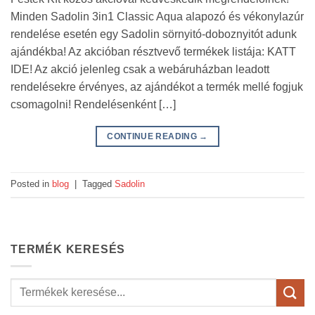
Minden Sadolin 3in1 Classic Aqua alapozó és vékonylazúr
rendelése esetén egy Sadolin sörnyitó-doboznyitót adunk
ajándékba! Az akcióban résztvevő termékek listája: KATT
IDE! Az akció jelenleg csak a webáruházban leadott
rendelésekre érvényes, az ajándékot a termék mellé fogjuk
csomagolni! Rendelésenként […]
CONTINUE READING
→
Posted in
blog
|
Tagged
Sadolin
TERMÉK KERESÉS
Keresés
a