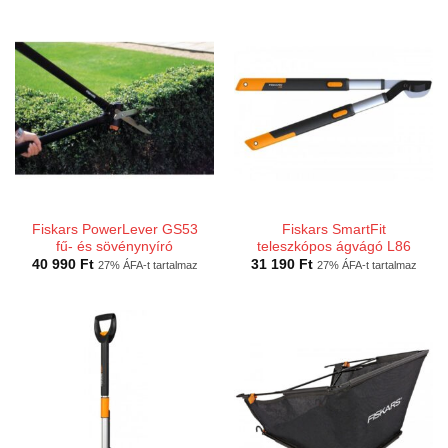
Fiskars PowerLever GS53
Fiskars SmartFit
fű- és sövénynyíró
teleszkópos ágvágó L86
40 990
Ft
31 190
Ft
27% ÁFA-t tartalmaz
27% ÁFA-t tartalmaz