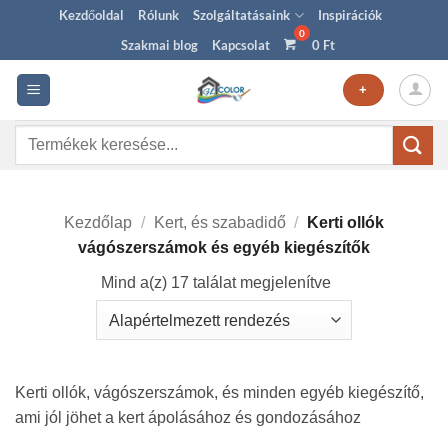
Skip
Kezdőoldal
Rólunk
Szolgáltatásaink
Inspirációk
to
Szakmai blog
Kapcsolat
0
Ft
content
+
Keresés
a
következőre:
Kezdőlap
/
Kert, és szabadidő
/
Kerti ollók
vágószerszámok és egyéb kiegészítők
Mind a(z) 17 találat megjelenítve
Kerti ollók, vágószerszámok, és minden egyéb kiegészítő,
ami jól jöhet a kert ápolásához és gondozásához