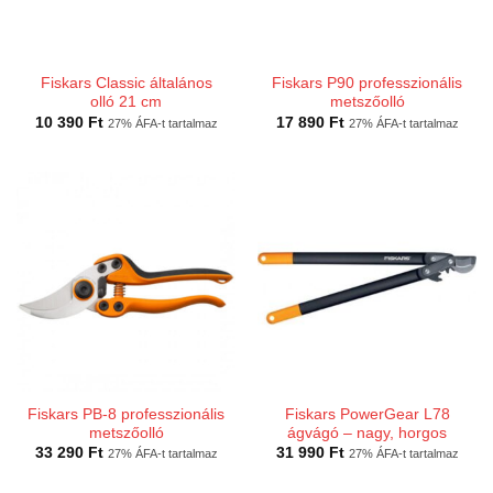
Fiskars Classic általános
Fiskars P90 professzionális
olló 21 cm
metszőolló
10 390
Ft
17 890
Ft
27% ÁFA-t tartalmaz
27% ÁFA-t tartalmaz
Fiskars PB-8 professzionális
Fiskars PowerGear L78
metszőolló
ágvágó – nagy, horgos
33 290
Ft
31 990
Ft
27% ÁFA-t tartalmaz
27% ÁFA-t tartalmaz