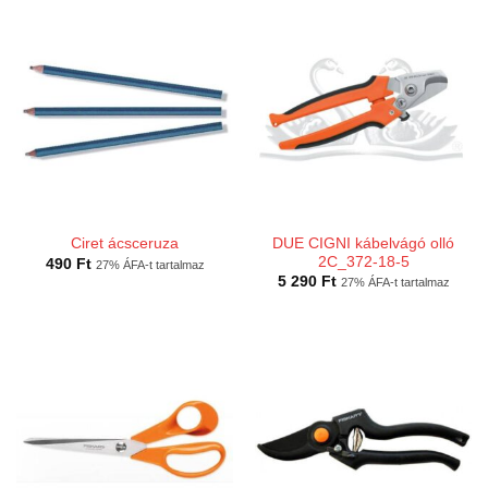
DUE CIGNI kábelvágó olló
Ciret ácsceruza
2C_372-18-5
490
Ft
27% ÁFA-t tartalmaz
5 290
Ft
27% ÁFA-t tartalmaz