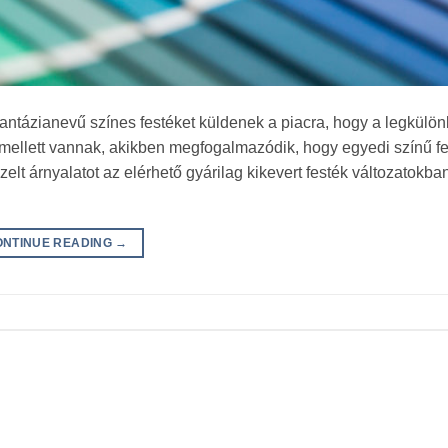
fantázianevű színes festéket küldenek a piacra, hogy a legkül
mellett vannak, akikben megfogalmazódik, hogy egyedi színű fe
lt árnyalatot az elérhető gyárilag kikevert festék változatokban
ONTINUE READING
→