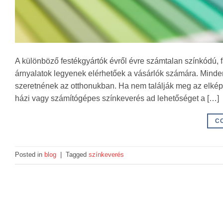
A különböző festékgyártók évről évre számtalan színkódú, 
árnyalatok legyenek elérhetőek a vásárlók számára. Minde
szeretnének az otthonukban. Ha nem találják meg az elképze
házi vagy számítógépes színkeverés ad lehetőséget a […]
C
Posted in
blog
|
Tagged
színkeverés