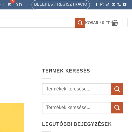
BELÉPÉS / REGISZTRÁCIÓ
t
0
Ft
KOSÁR /
0
FT
TERMÉK KERESÉS
Keresés
a
következőre:
LEGUTÓBBI BEJEGYZÉSEK