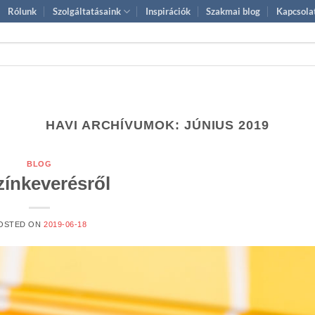
Rólunk
Szolgáltatásaink
Inspirációk
Szakmai blog
Kapcsola
HAVI ARCHÍVUMOK:
JÚNIUS 2019
BLOG
zínkeverésről
OSTED ON
2019-06-18