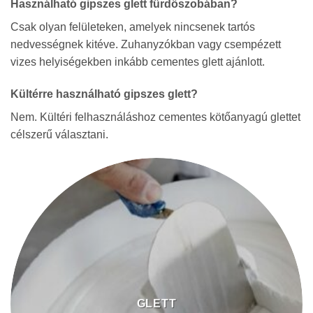
Használható gipszes glett fürdőszobában?
Csak olyan felületeken, amelyek nincsenek tartós
nedvességnek kitéve. Zuhanyzókban vagy csempézett
vizes helyiségekben inkább cementes glett ajánlott.
Kültérre használható gipszes glett?
Nem. Kültéri felhasználáshoz cementes kötőanyagú glettet
célszerű választani.
GLETT