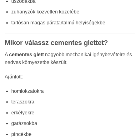
uszodákba
zuhanyzók közvetlen közelébe
tartósan magas páratartalmú helyiségekbe
Mikor válassz cementes glettet?
A
cementes glett
nagyobb mechanikai igénybevételre és
nedves környezetbe készült.
Ajánlott:
homlokzatokra
teraszokra
erkélyekre
garázsokba
pincékbe