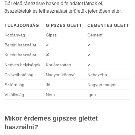
Bár első ránézésre hasonló feladatot látnak el,
összetételük és felhasználási területük jelentősen eltér.
TULAJDONSÁG
GIPSZES GLETT
CEMENTES GLETT
Kötőanyag
Gipsz
Cement
Beltéri használat
✔
✔
Kültéri használat
✘
✔
Nedves helyiségek
Korlátozottan
✔
Csiszolhatóság
Nagyon könnyű
Nehezebb
Szilárdság
Jó
Nagyon magas
Vízállóság
Nem
Igen
Mikor érdemes gipszes glettet
használni?