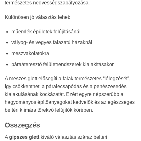
természetes nedvességszabályozása.
Különösen jó választás lehet:
műemlék épületek felújításánál
vályog- és vegyes falazatú házaknál
mészvakolatokra
páraáteresztő felületrendszerek kialakításakor
A meszes glett elősegíti a falak természetes “lélegzését”,
így csökkentheti a páralecsapódás és a penészesedés
kialakulásának kockázatát. Ezért egyre népszerűbb a
hagyományos építőanyagokat kedvelők és az egészséges
beltéri klímára törekvő felújítók körében.
Összegzés
A
gipszes glett
kiváló választás száraz beltéri