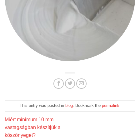
This entry was posted in
blog
. Bookmark the
permalink
.
Miért minimum 10 mm
vastagságban készítjük a
kőszőnyeget?