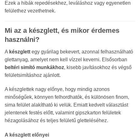
Ezek a hibák repedésekhez, leváláshoz vagy egyenetlen
felülethez vezethetnek.
Mi az a készglett, és mikor érdemes
használni?
A
készglett
egy gyárilag bekevert, azonnal felhasználható
glettanyag, amelyet nem kell vízzel keverni. Elsősorban
beltéri simító munkákhoz
, kisebb javításokhoz és végső
felületsimításhoz ajánlott.
A készglettek nagy előnye, hogy mindig azonos
minőségűek, könnyen felhordhatók, és különösen finom,
sima felület alakítható ki velük. Emiatt kedvelt választást
jelentenek festés előtt, valamint gipszkarton felületek
hézagolásához és teljes felületű gletteléséhez.
A készglett előnyei