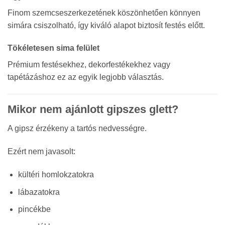
Finom szemcseszerkezetének köszönhetően könnyen
simára csiszolható, így kiváló alapot biztosít festés előtt.
Tökéletesen sima felület
Prémium festésekhez, dekorfestékekhez vagy
tapétázáshoz ez az egyik legjobb választás.
Mikor nem ajánlott gipszes glett?
A gipsz érzékeny a tartós nedvességre.
Ezért nem javasolt:
kültéri homlokzatokra
lábazatokra
pincékbe