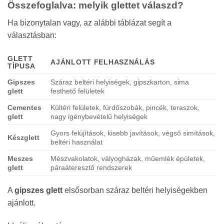
Összefoglalva: melyik glettet válaszd?
Ha bizonytalan vagy, az alábbi táblázat segít a
választásban:
GLETT
AJÁNLOTT FELHASZNÁLÁS
TÍPUSA
Gipszes
Száraz beltéri helyiségek, gipszkarton, sima
glett
festhető felületek
Cementes
Kültéri felületek, fürdőszobák, pincék, teraszok,
glett
nagy igénybevételű helyiségek
Gyors felújítások, kisebb javítások, végső simítások,
Készglett
beltéri használat
Meszes
Mészvakolatok, vályogházak, műemlék épületek,
glett
páraáteresztő rendszerek
A
gipszes glett
elsősorban száraz beltéri helyiségekben
ajánlott.