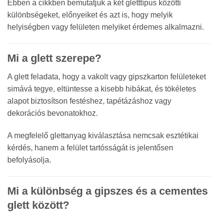
Ebben a cikkben bemutatjuk a két gletttípus közötti
különbségeket, előnyeiket és azt is, hogy melyik
helyiségben vagy felületen melyiket érdemes alkalmazni.
Mi a glett szerepe?
A glett feladata, hogy a vakolt vagy gipszkarton felületeket
simává tegye, eltüntesse a kisebb hibákat, és tökéletes
alapot biztosítson festéshez, tapétázáshoz vagy
dekorációs bevonatokhoz.
A megfelelő glettanyag kiválasztása nemcsak esztétikai
kérdés, hanem a felület tartósságát is jelentősen
befolyásolja.
Mi a különbség a gipszes és a cementes
glett között?