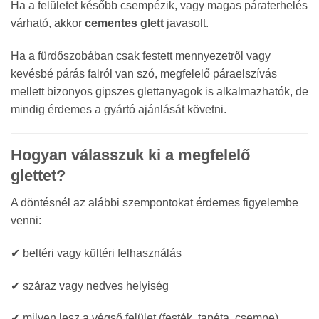
Ha a felületet később csempézik, vagy magas páraterhelés
várható, akkor
cementes glett
javasolt.
Ha a fürdőszobában csak festett mennyezetről vagy
kevésbé párás falról van szó, megfelelő páraelszívás
mellett bizonyos gipszes glettanyagok is alkalmazhatók, de
mindig érdemes a gyártó ajánlását követni.
Hogyan válasszuk ki a megfelelő
glettet?
A döntésnél az alábbi szempontokat érdemes figyelembe
venni:
✔ beltéri vagy kültéri felhasználás
✔ száraz vagy nedves helyiség
✔ milyen lesz a végső felület (festék, tapéta, csempe)