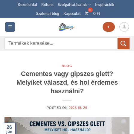
Skip
Kezdőoldal
Rólunk
Szolgáltatásaink
Inspirációk
to
Szakmai blog
Kapcsolat
0
Ft
content
+
Keresés
a
következőre:
BLOG
Cementes vagy gipszes glett?
Melyiket válaszd, és hol érdemes
használni?
POSTED ON
2026-06-26
26
jún