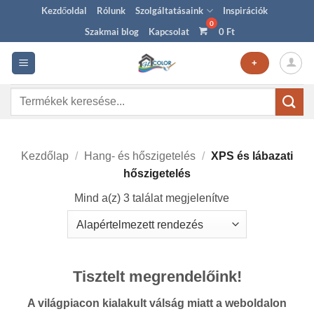
Skip
Kezdőoldal
Rólunk
Szolgáltatásaink
Inspirációk
to
Szakmai blog
Kapcsolat
0
Ft
content
+
Keresés
a
következőre:
Kezdőlap
/
Hang- és hőszigetelés
/
XPS és lábazati
hőszigetelés
Mind a(z) 3 találat megjelenítve
Tisztelt megrendelőink!
A világpiacon kialakult válság miatt a weboldalon