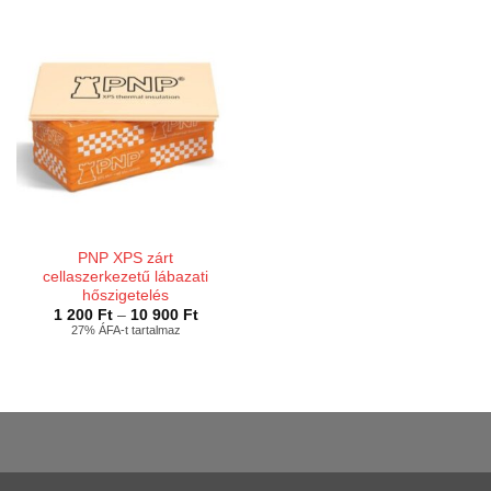
950 Ft
6
600 Ft
PNP XPS zárt
cellaszerkezetű lábazati
hőszigetelés
Ártartomány:
1 200
Ft
–
10 900
Ft
1
27% ÁFA-t tartalmaz
200 Ft
-
10
900 Ft