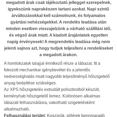
megadott árak csak tájékoztató jelleggel szerepelnek,
igyekszünk naprakészen tartani azokat. Napi szintű
árváltozásokkal kell számolnunk, és folyamatos
gyártási nehézségekkel. A rendelés leadása után
minden esetben visszajelzünk a várható szállítási idő,
és végső árak miatt. A kiadott árajánlatok egyetlen
napig érvényesek! A megrendelés leadása még nem
jelenti sajnos azt, hogy tudjuk teljesíteni a rendeléseket
a megadott árakon.
A homlokzatok talajjal érintkező része a lábazat. Itt a
fokozott mechanikai igénybevétel és a jelentős
nedvességhatás miatt nagyobb teljesítményű hőszigetelő
anyag beépítése szükséges.
Az XPS hőszigetelés extrudált polisztirolból készült,
keményhab hőszigetelő lemez. Különösen alkalmas
lábazati felhasználásra, vakolható szigetelésként
alkalmazható.
Felhasználási terület:
Koszorúk, pillérek bennmaradó