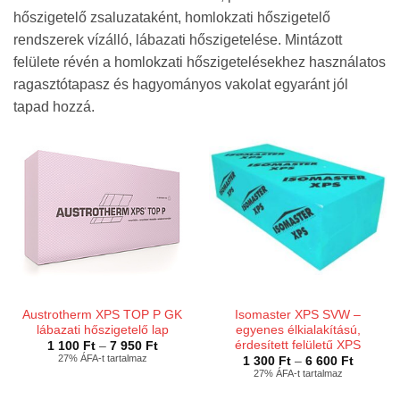
hőszigetelő zsaluzataként, homlokzati hőszigetelő
rendszerek vízálló, lábazati hőszigetelése. Mintázott
felülete révén a homlokzati hőszigetelésekhez használatos
ragasztótapasz és hagyományos vakolat egyaránt jól
tapad hozzá.
Austrotherm XPS TOP P GK
Isomaster XPS SVW –
lábazati hőszigetelő lap
egyenes élkialakítású,
érdesített felületű XPS
Ártartomány:
1 100
Ft
–
7 950
Ft
1
27% ÁFA-t tartalmaz
Ártarto
1 300
Ft
–
6 600
Ft
100 Ft
1
27% ÁFA-t tartalmaz
-
300 Ft
7
-