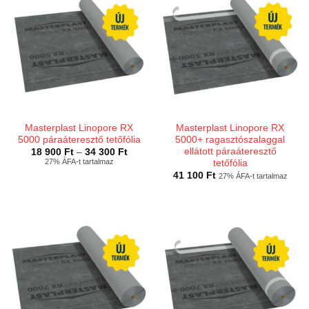
Masterplast Linopore RX
Masterplast Linopore RX
5000 páraáteresztő tetőfólia
5000+ ragasztószalaggal
ellátott páraáteresztő
Ártartomány:
18 900
Ft
–
34 300
Ft
18
27% ÁFA-t tartalmaz
tetőfólia
900 Ft
41 100
Ft
27% ÁFA-t tartalmaz
-
34
300 Ft