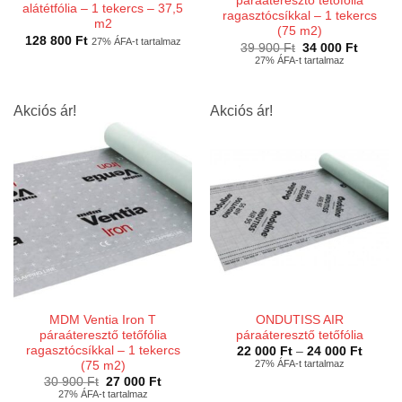
páraáteresztő tetőfólia
alátétfólia – 1 tekercs – 37,5
ragasztócsíkkal – 1 tekercs
m2
(75 m2)
128 800
Ft
27% ÁFA-t tartalmaz
Original
Current
39 900
Ft
34 000
Ft
price
price
27% ÁFA-t tartalmaz
was:
is:
39
34
900 Ft.
000 Ft.
Akciós ár!
Akciós ár!
MDM Ventia Iron T
ONDUTISS AIR
páraáteresztő tetőfólia
páraáteresztő tetőfólia
ragasztócsíkkal – 1 tekercs
Ártart
22 000
Ft
–
24 000
Ft
22
27% ÁFA-t tartalmaz
(75 m2)
000 Ft
Original
Current
30 900
Ft
27 000
Ft
-
price
price
27% ÁFA-t tartalmaz
24