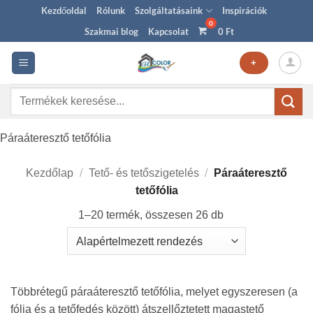
Skip
Kezdőoldal
Rólunk
Szolgáltatásaink
Inspirációk
to
Szakmai blog
Kapcsolat
0
Ft
content
+
Keresés
a
következőre:
Páraáteresztő tetőfólia
Kezdőlap
/
Tető- és tetőszigetelés
/
Páraáteresztő
tetőfólia
1–20 termék, összesen 26 db
Többrétegű páraáteresztő tetőfólia, melyet egyszeresen (a
fólia és a tetőfedés között) átszellőztetett magastető