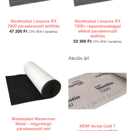
Masterplast Linopore RX
Masterplast Linopore RX
7000 páraáteresztő tetőfólia
7000+ ragasztószalaggal
ellátott páraáteresztő
47 200
Ft
27% ÁFA-t tartalmaz
tetőfólia
53 300
Ft
27% ÁFA-t tartalmaz
Akciós ár!
Masterplast Mastermax
Metal – négyrétegű
MDM Ventia Gold T
páraáteresztő tető