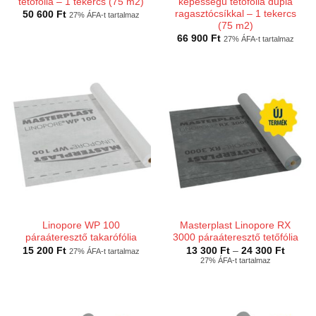
tetőfólia – 1 tekercs (75 m2)
képességű tetőfólia dupla
ragasztócsíkkal – 1 tekercs
50 600
Ft
27% ÁFA-t tartalmaz
(75 m2)
66 900
Ft
27% ÁFA-t tartalmaz
Linopore WP 100
Masterplast Linopore RX
páraáteresztő takarófólia
3000 páraáteresztő tetőfólia
Ártart
15 200
Ft
13 300
Ft
–
24 300
Ft
27% ÁFA-t tartalmaz
13
27% ÁFA-t tartalmaz
300 Ft
-
24
300 Ft