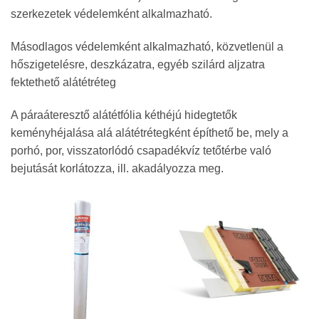
szerkezetek védelemként alkalmazható.
Másodlagos védelemként alkalmazható, közvetlenül a
hőszigetelésre, deszkázatra, egyéb szilárd aljzatra
fektethető alátétréteg
A páraáteresztő alátétfólia kéthéjú hidegtetők
keményhéjalása alá alátétrétegként építhető be, mely a
porhó, por, visszatorlódó csapadékvíz tetőtérbe való
bejutását korlátozza, ill. akadályozza meg.