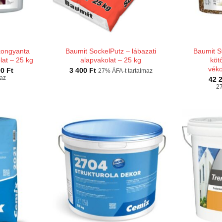
ikongyanta
Baumit SockelPutz – lábazati
Baumit S
at – 25 kg
alapvakolat – 25 kg
köt
véko
Ártartomány:
00
Ft
3 400
Ft
27% ÁFA-t tartalmaz
30
maz
42 
100 Ft
27
-
44
300 Ft