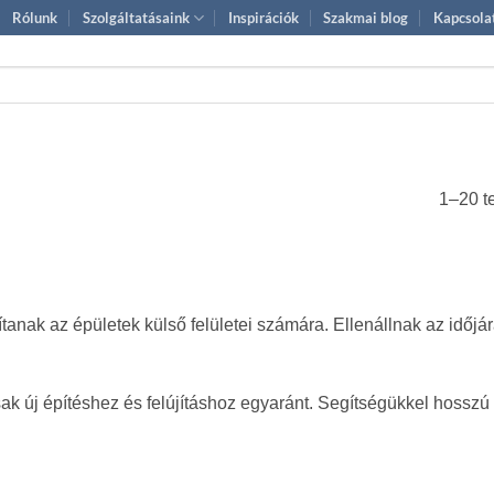
Rólunk
Szolgáltatásaink
Inspirációk
Szakmai blog
Kapcsola
1–20 t
sítanak az épületek külső felületei számára. Ellenállnak az idő
ak új építéshez és felújításhoz egyaránt. Segítségükkel hosszú é