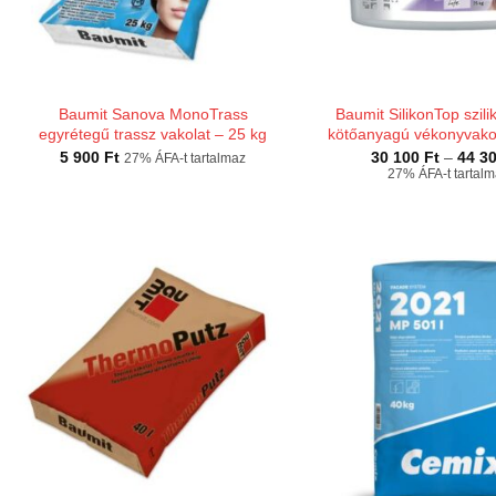
Baumit Sanova MonoTrass
Baumit SilikonTop szil
egyrétegű trassz vakolat – 25 kg
kötőanyagú vékonyvakol
5 900
Ft
30 100
Ft
–
44 3
27% ÁFA-t tartalmaz
27% ÁFA-t tartal