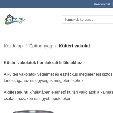
Skip
Kezdőoldal
to
content
Keresés
a
következőre:
Kezdőlap
/
Építőanyag
/
Kültéri vakolat
Kültéri vakolatok homlokzati felületekhez
A kültéri vakolatok védelmet és esztétikus megjelenést bizto
tartósságához és egységes megjelenéséhez.
A
glfestek.hu
kínálatában elérhető kültéri vakolatok alkalmas
családi házakon és egyéb épületeken.