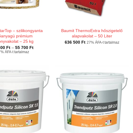
tarTop – szilikongyanta
Baumit ThermoExtra hőszigetelő
őanyagú prémium
alapvakolat – 50 Liter
nyvakolat – 25 kg
636 500
Ft
27% ÁFA-t tartalmaz
Ártartomány:
200
Ft
–
55 700
Ft
42
% ÁFA-t tartalmaz
200 Ft
-
55
700 Ft