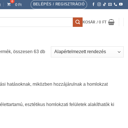
BELÉPÉS / REGISZTRÁCIÓ
t
0
Ft
KOSÁR /
0
FT
ermék, összesen 63 db
járási hatásoknak, miközben hozzájárulnak a homlokzat
lettartamú, esztétikus homlokzati felületek alakíthatók ki