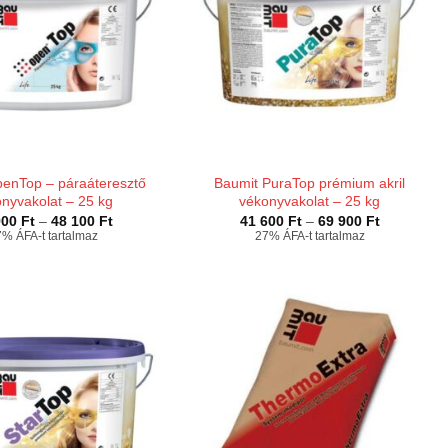
penTop – páraáteresztő
Baumit PuraTop prémium akril
nyvakolat – 25 kg
vékonyvakolat – 25 kg
Ártartomány:
Ártartomán
900
Ft
–
48 100
Ft
41 600
Ft
–
69 900
Ft
32
41
% ÁFA-t tartalmaz
27% ÁFA-t tartalmaz
900 Ft
600 Ft
-
-
48
69
100 Ft
900 Ft