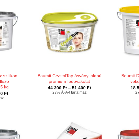
 szilikon
Baumit CrystalTop ásványi alapú
Baumit D
llező
prémium fedővakolat
véko
25 kg
Ártartomány:
44 300
Ft
–
51 400
Ft
18 
44
Ártartomány:
27% ÁFA-t tartalmaz
27
00
Ft
300 Ft
28
maz
-
900 Ft
51
-
400 Ft
43
900 Ft