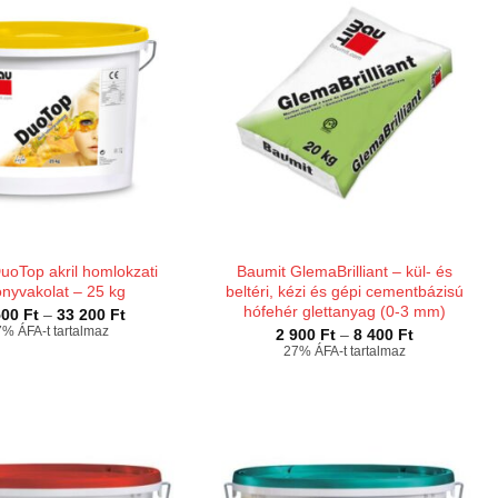
uoTop akril homlokzati
Baumit GlemaBrilliant – kül- és
nyvakolat – 25 kg
beltéri, kézi és gépi cementbázisú
hófehér glettanyag (0-3 mm)
Ártartomány:
500
Ft
–
33 200
Ft
18
% ÁFA-t tartalmaz
Ártartomány
2 900
Ft
–
8 400
Ft
500 Ft
2
27% ÁFA-t tartalmaz
-
900 Ft
33
-
200 Ft
8
400 Ft