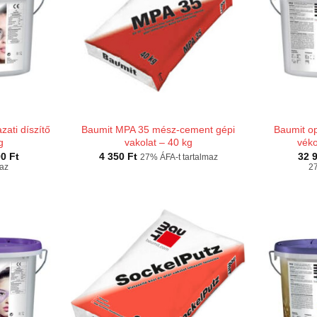
ati díszítő
Baumit MPA 35 mész-cement gépi
Baumit o
g
vakolat – 40 kg
véko
Ártartomány:
00
Ft
4 350
Ft
32 
27% ÁFA-t tartalmaz
38
maz
27
400 Ft
-
75
200 Ft