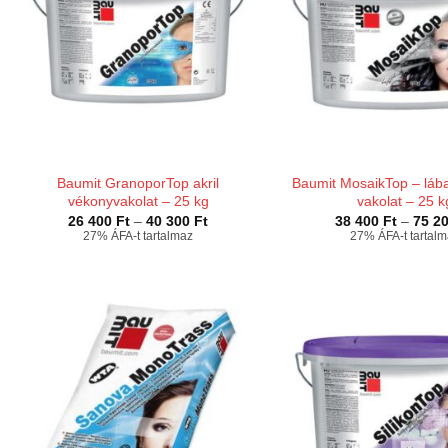
Baumit GranoporTop akril
Baumit MosaikTop – lábaz
vékonyvakolat – 25 kg
vakolat – 25 k
Ártartomány:
26 400
Ft
–
40 300
Ft
38 400
Ft
–
75 2
26
27% ÁFA-t tartalmaz
27% ÁFA-t tartal
400 Ft
-
40
300 Ft