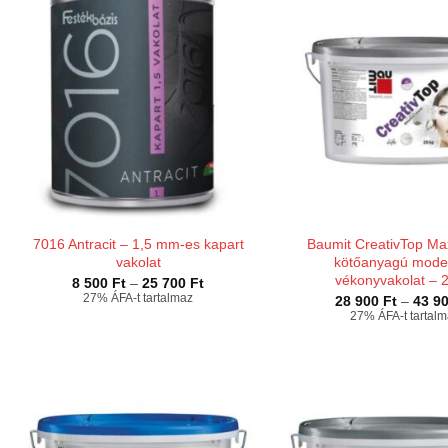
7016 Antracit – 1,5 mm-es kapart
Baumit CreativTop Max
vakolat
kötőanyagú mode
vékonyvakolat – 
Ártartomány:
8 500
Ft
–
25 700
Ft
8
27% ÁFA-t tartalmaz
28 900
Ft
–
43 9
500 Ft
27% ÁFA-t tartal
-
25
700 Ft