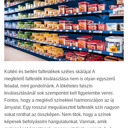
Kültéri és beltéri falfestékek széles skálája! A
megfelelő falfesték kiválasztása nem is olyan egyszerű
feladat, mint gondolnánk. A tökéletes falszín
kiválasztásánál sok szempontot kell figyelembe venni.
Fontos, hogy a meglévő színekkel harmonizáljon az új
árnyalat. Egy rosszul megválasztott falfesték szín nagyon
sokat ronthat az összképen. Nem titok, hogy a színek
képesek befolyásolni hangulatunkat. Vannak, amik