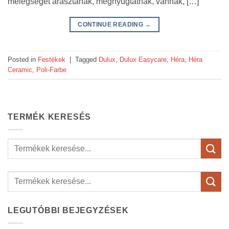
melegséget árasztanak, megnyugtatnak, vannak, […]
CONTINUE READING
→
Posted in
Festékek
|
Tagged
Dulux
,
Dulux Easycare
,
Héra
,
Héra
Ceramic
,
Poli-Farbe
TERMÉK KERESÉS
Keresés
a
következőre:
LEGUTÓBBI BEJEGYZÉSEK