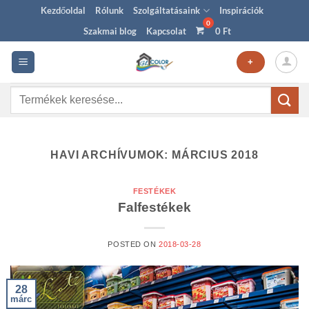
Skip
Kezdőoldal
Rólunk
Szolgáltatásaink
Inspirációk
to
Szakmai blog
Kapcsolat
0
Ft
content
+
Keresés
a
következőre:
HAVI ARCHÍVUMOK:
MÁRCIUS 2018
FESTÉKEK
Falfestékek
POSTED ON
2018-03-28
28
márc