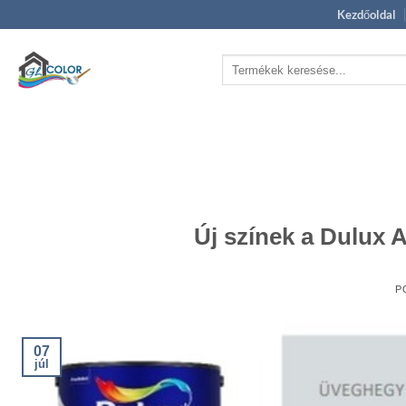
Skip
Kezdőoldal
to
content
Keresés
a
következőre:
Új színek a Dulux A
P
07
júl