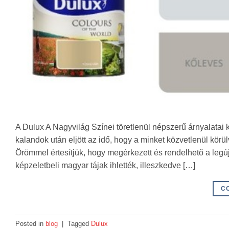
A Dulux A Nagyvilág Színei töretlenül népszerű árnyalatai k
kalandok után eljött az idő, hogy a minket közvetlenül kör
Örömmel értesítjük, hogy megérkezett és rendelhető a legú
képzeletbeli magyar tájak ihlették, illeszkedve […]
C
Posted in
blog
|
Tagged
Dulux