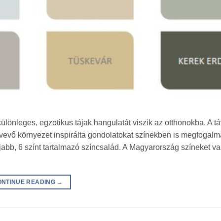
ülönleges, egzotikus tájak hangulatát viszik az otthonokba. A tá
ülvevő környezet inspirálta gondolatokat színekben is megfogal
jabb, 6 színt tartalmazó színcsalád. A Magyarország színeket v
ONTINUE READING
→