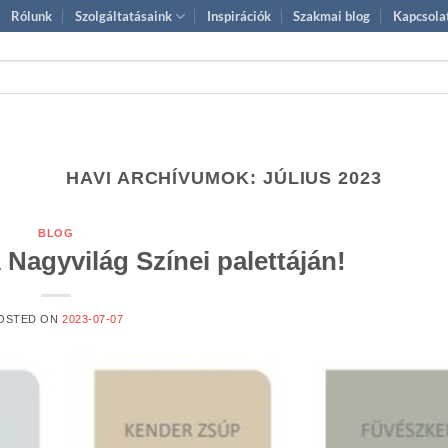
Rólunk
Szolgáltatásaink
Inspirációk
Szakmai blog
Kapcsola
HAVI ARCHÍVUMOK:
JÚLIUS 2023
BLOG
 Nagyvilág Színei palettáján!
OSTED ON
2023-07-07