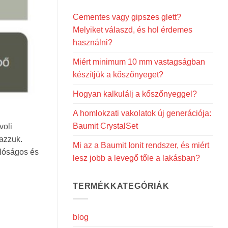
Cementes vagy gipszes glett?
Melyiket válaszd, és hol érdemes
használni?
Miért minimum 10 mm vastagságban
készítjük a kőszőnyeget?
Hogyan kalkulálj a kőszőnyeggel?
A homlokzati vakolatok új generációja:
Baumit CrystalSet
voli
mazzuk.
Mi az a Baumit Ionit rendszer, és miért
alóságos és
lesz jobb a levegő tőle a lakásban?
TERMÉKKATEGÓRIÁK
blog