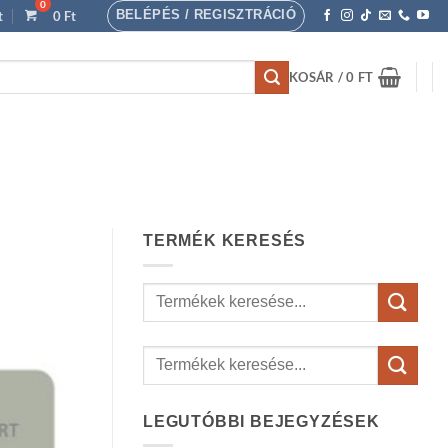
BELÉPÉS / REGISZTRÁCIÓ
t
0
Ft
KOSÁR /
0
FT
TERMÉK KERESÉS
Keresés
a
következőre:
LEGUTÓBBI BEJEGYZÉSEK