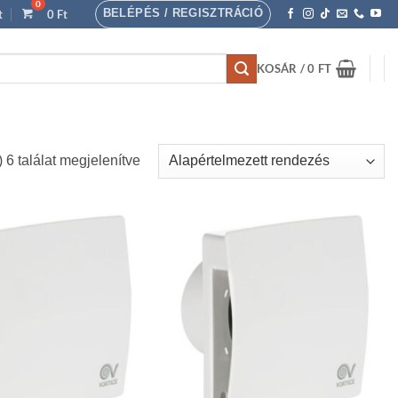
BELÉPÉS / REGISZTRÁCIÓ
t
0
Ft
KOSÁR /
0
FT
 6 találat megjelenítve