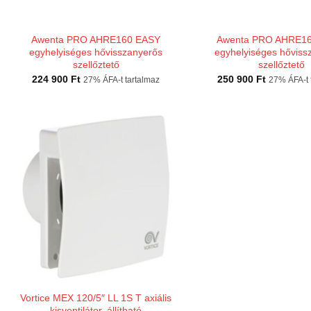
Awenta PRO AHRE160 EASY
Awenta PRO AHRE1
egyhelyiséges hővisszanyerős
egyhelyiséges hőviss
szellőztető
szellőztető
224 900
Ft
250 900
Ft
27% ÁFA-t tartalmaz
27% ÁFA-t 
Vortice MEX 120/5″ LL 1S T axiális
kisventilátor, állítható