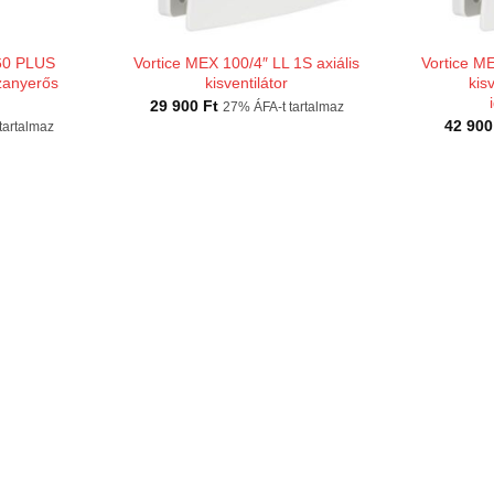
60 PLUS
Vortice MEX 100/4″ LL 1S axiális
Vortice ME
zanyerős
kisventilátor
kisv
29 900
Ft
27% ÁFA-t tartalmaz
42 90
tartalmaz