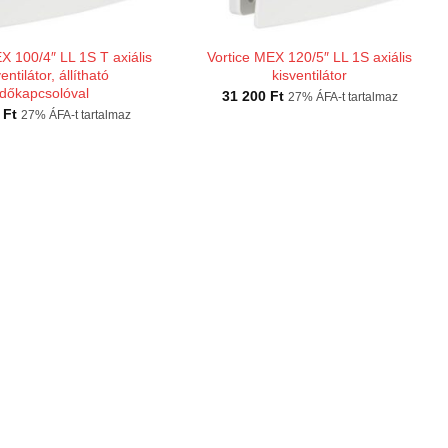
X 100/4″ LL 1S T axiális
Vortice MEX 120/5″ LL 1S axiális
entilátor, állítható
kisventilátor
időkapcsolóval
31 200
Ft
27% ÁFA-t tartalmaz
0
Ft
27% ÁFA-t tartalmaz