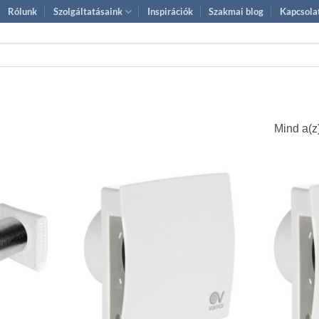
Rólunk
Szolgáltatásaink
Inspirációk
Szakmai blog
Kapcsola
Mind a(z)