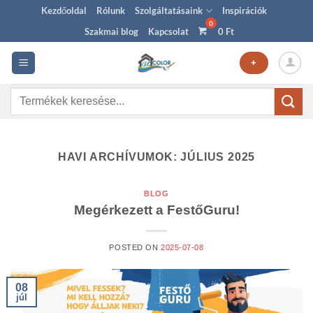
Skip
Kezdőoldal
Rólunk
Szolgáltatásaink
Inspirációk
to
Szakmai blog
Kapcsolat
0
Ft
content
+
Keresés
a
következőre:
HAVI ARCHÍVUMOK:
JÚLIUS 2025
BLOG
Megérkezett a FestőGuru!
POSTED ON
2025-07-08
08
júl