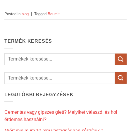
Posted in
blog
|
Tagged
Baumit
TERMÉK KERESÉS
Keresés
a
következőre:
LEGUTÓBBI BEJEGYZÉSEK
Cementes vagy gipszes glett? Melyiket válaszd, és hol
érdemes használni?
Miért minimum 10 mm vastagságban készítjük a