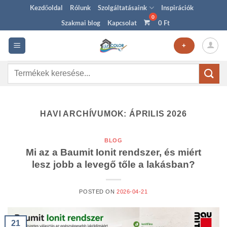
Skip
Kezdőoldal
Rólunk
Szolgáltatásaink
Inspirációk
to
Szakmai blog
Kapcsolat
0
Ft
content
+
Keresés
a
következőre:
HAVI ARCHÍVUMOK:
ÁPRILIS 2026
BLOG
Mi az a Baumit Ionit rendszer, és miért
lesz jobb a levegő tőle a lakásban?
POSTED ON
2026-04-21
21