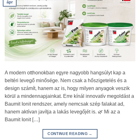
ápr
A modern otthonokban egyre nagyobb hangsúlyt kap a
beltéri levegő minősége. Nem csak a hőszigetelés és a
design számít, hanem az is, hogy milyen anyagok veszik
körül a mindennapjainkat. Erre kínál innovatív megoldást a
Baumit Ionit rendszer, amely nemcsak szép falakat ad,
hanem aktívan javítja a lakás levegőjét is. 🌿 Mi az a
Baumit Ionit […]
CONTINUE READING
→