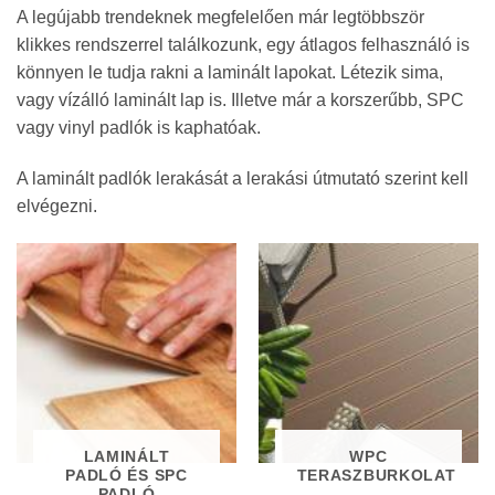
A legújabb trendeknek megfelelően már legtöbbször
klikkes rendszerrel találkozunk, egy átlagos felhasználó is
könnyen le tudja rakni a laminált lapokat. Létezik sima,
vagy vízálló laminált lap is. Illetve már a korszerűbb, SPC
vagy vinyl padlók is kaphatóak.
A laminált padlók lerakását a lerakási útmutató szerint kell
elvégezni.
LAMINÁLT
WPC
PADLÓ ÉS SPC
TERASZBURKOLAT
PADLÓ