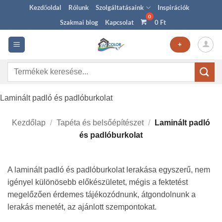
Skip
Kezdőoldal
Rólunk
Szolgáltatásaink
Inspirációk
to
Szakmai blog
Kapcsolat
0
Ft
content
+
Keresés
a
következőre:
Laminált padló és padlóburkolat
Kezdőlap
/
Tapéta és belsőépítészet
/
Laminált padló
és padlóburkolat
A laminált padló és padlóburkolat lerakása egyszerű, nem
igényel különösebb előkészületet, mégis a fektetést
megelőzően érdemes tájékozódnunk, átgondolnunk a
lerakás menetét, az ajánlott szempontokat.