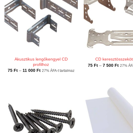
Akusztikus lengőkengyel CD
CD keresztösszeköt
profilhoz
Ártarto
75
Ft
–
7 500
Ft
27% ÁFA
75 Ft
Ártartomány:
75
Ft
–
11 000
Ft
27% ÁFA-t tartalmaz
-
75 Ft
7
-
500 Ft
11
000 Ft