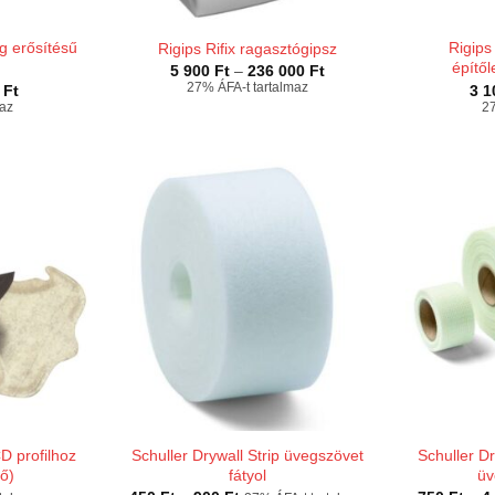
g erősítésű
Rigips
Rigips Rifix ragasztógipsz
építő
Ártartomány:
5 900
Ft
–
236 000
Ft
5
Ártartomány:
27% ÁFA-t tartalmaz
0
Ft
3 
900 Ft
900 Ft
maz
27
-
-
236
25
000 Ft
900 Ft
D profilhoz
Schuller Drywall Strip üvegszövet
Schuller D
tő)
fátyol
üv