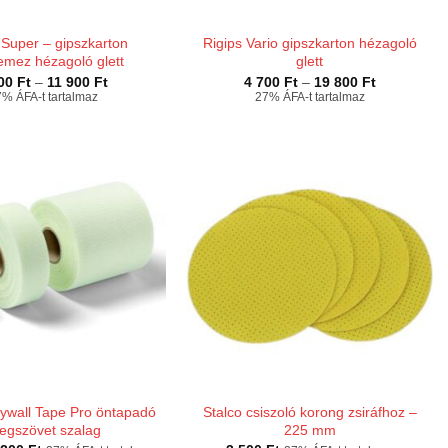
 Super – gipszkarton
Rigips Vario gipszkarton hézagoló
lemez hézagoló glett
glett
Ártartomány:
Ártartomán
100
Ft
–
11 900
Ft
4 700
Ft
–
19 800
Ft
3
4
% ÁFA-t tartalmaz
27% ÁFA-t tartalmaz
100 Ft
700 Ft
-
-
11
19
900 Ft
800 Ft
rywall Tape Pro öntapadó
Stalco csiszoló korong zsiráfhoz –
egszövet szalag
225 mm