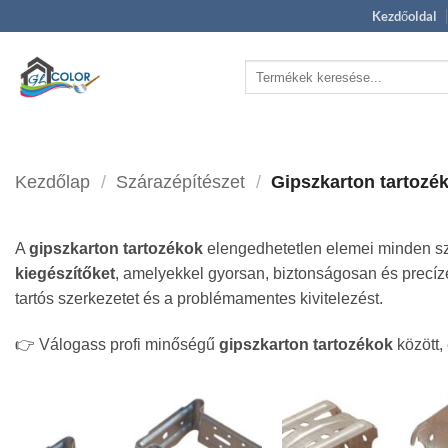
Skip
Kezdőoldal
to
content
Keresés
a
következőre:
Kezdőlap
/
Szárazépítészet
/
Gipszkarton tartozék
A
gipszkarton tartozékok
elengedhetetlen elemei minden sz
kiegészítőket
, amelyekkel gyorsan, biztonságosan és precíz
tartós szerkezetet és a problémamentes kivitelezést.
👉 Válogass profi minőségű
gipszkarton tartozékok
között,