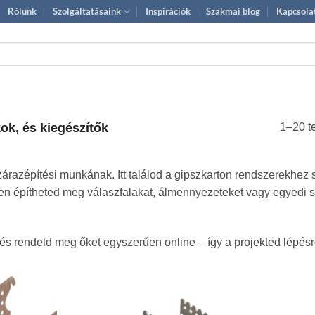
Rólunk
Szolgáltatásaink
Inspirációk
Szakmai blog
Kapcsola
ok, és kiegészítők
1–20 t
árazépítési munkának. Itt találod a gipszkarton rendszerekhe
en építheted meg válaszfalakat, álmennyezeteket vagy egyedi sz
 és rendeld meg őket egyszerűen online – így a projekted lépés