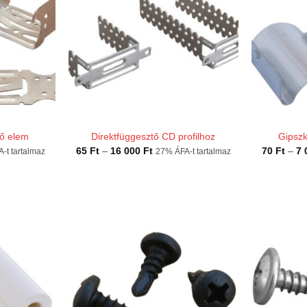
ő elem
Direktfüggesztő CD profilhoz
Gipszk
mány:
Ártartomány:
65
Ft
–
16 000
Ft
70
Ft
–
7 
-t tartalmaz
27% ÁFA-t tartalmaz
65 Ft
-
16
000 Ft