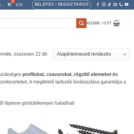
BELÉPÉS / REGISZTRÁCIÓ
t
0
Ft
KOSÁR /
0
FT
ermék, összesen 22 db
z szükséges
profilokat, csavarokat, rögzítő elemeket és
erkezeteket. A megfelelő tartozék kiválasztása garantálja a
ről lépésre gördülékenyen haladhat!