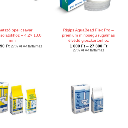
etsző opel csavar
Rigips AquaBead Flex Pro –
csolatokhoz – 4,2× 13,0
prémium minőségű rugalmas
mm
élvédő gipszkartonhoz
Ártartomány:
Ártartomán
990
Ft
1 000
Ft
–
27 300
Ft
27% ÁFA-t tartalmaz
8 Ft
1
27% ÁFA-t tartalmaz
-
000 Ft
6
-
990 Ft
27
300 Ft