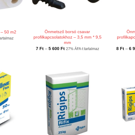
Önmetsző borsó csavar
Önm
 – 50 m2
profilkapcsolatokhoz – 3,5 mm * 9,5
profilkap
artalmaz
mm
Ártartomány:
7
Ft
–
5 600
Ft
8
Ft
–
6 
27% ÁFA-t tartalmaz
7 Ft
-
5
600 Ft