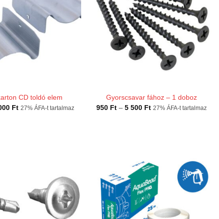
arton CD toldó elem
Gyorscsavar fához – 1 doboz
Ártartomány:
Ártartomány:
000
Ft
950
Ft
–
5 500
Ft
27% ÁFA-t tartalmaz
27% ÁFA-t tartalmaz
70 Ft
950 Ft
-
-
7
5
000 Ft
500 Ft