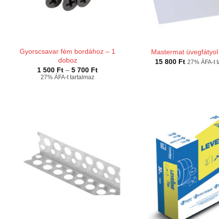
Gyorscsavar fém bordához – 1
Mastermat üvegfátyol
doboz
15 800
Ft
27% ÁFA-t t
Ártartomány:
1 500
Ft
–
5 700
Ft
1
27% ÁFA-t tartalmaz
500 Ft
-
5
700 Ft