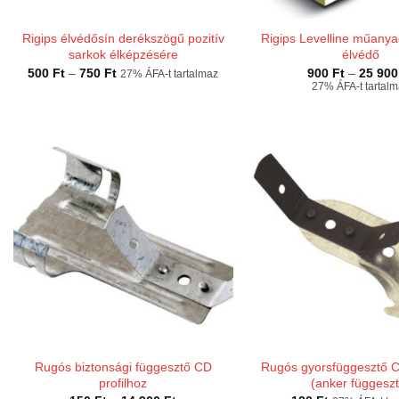
Rigips élvédősín derékszögű pozitív
Rigips Levelline műanya
sarkok élképzésére
élvédő
Ártartomány:
500
Ft
–
750
Ft
900
Ft
–
25 90
27% ÁFA-t tartalmaz
500 Ft
27% ÁFA-t tartal
-
750 Ft
Rugós biztonsági függesztő CD
Rugós gyorsfüggesztő C
profilhoz
(anker függesz