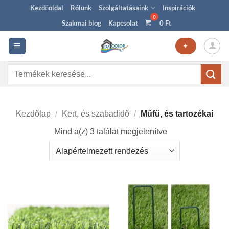
Skip
Kezdőoldal
Rólunk
Szolgáltatásaink
Inspirációk
to
Szakmai blog
Kapcsolat
0
Ft
content
+
Keresés
a
következőre:
Kezdőlap
/
Kert, és szabadidő
/
Műfű, és tartozékai
Mind a(z) 3 találat megjelenítve