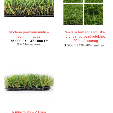
Modena prémium műfű –
Panitalia fém rögzítőtüske
35 mm magas
műfűhöz, agroszövetekhez
– 20 db / csomag
Ártartomány:
75 000
Ft
–
371 000
Ft
75
27% ÁFA-t tartalmaz
1 200
Ft
27% ÁFA-t tartalmaz
000 Ft
-
371
000 Ft
Rimini műfű – 20 mm