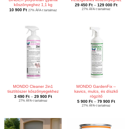
kőszőnyeghez 1,1 kg
Ártart
29 450
Ft
–
129 000
Ft
29
27% ÁFA-t tartalmaz
10 900
Ft
27% ÁFA-t tartalmaz
450 Ft
-
129
000 Ft
MONDO Cleaner 2in1
MONDO GardenFix –
tisztítószer kőszőnyegekhez
kavics, mulcs, és díszkő
rögzítő
Ártartomány:
3 490
Ft
–
29 900
Ft
3
27% ÁFA-t tartalmaz
Ártarto
5 900
Ft
–
79 900
Ft
490 Ft
5
27% ÁFA-t tartalmaz
-
900 Ft
29
-
900 Ft
79
900 Ft