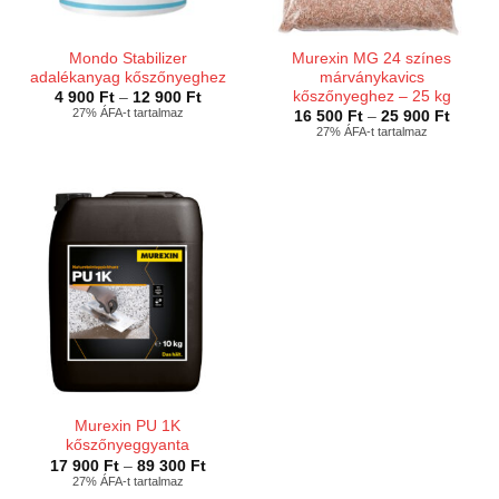
Mondo Stabilizer
Murexin MG 24 színes
adalékanyag kőszőnyeghez
márványkavics
kőszőnyeghez – 25 kg
Ártartomány:
4 900
Ft
–
12 900
Ft
4
27% ÁFA-t tartalmaz
Ártart
16 500
Ft
–
25 900
Ft
900 Ft
16
27% ÁFA-t tartalmaz
-
500 Ft
12
-
900 Ft
25
900 Ft
Murexin PU 1K
kőszőnyeggyanta
Ártartomány:
17 900
Ft
–
89 300
Ft
17
27% ÁFA-t tartalmaz
900 Ft