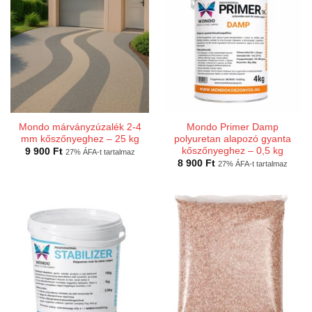
Mondo márványzúzalék 2-4
Mondo Primer Damp
mm kőszőnyeghez – 25 kg
polyuretan alapozó gyanta
kőszőnyeghez – 0,5 kg
9 900
Ft
27% ÁFA-t tartalmaz
8 900
Ft
27% ÁFA-t tartalmaz