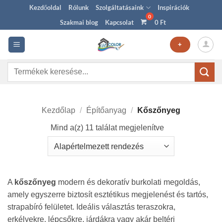
Skip
Kezdőoldal
Rólunk
Szolgáltatásaink
Inspirációk
to
Szakmai blog
Kapcsolat
0
Ft
content
+
Keresés
a
következőre:
Kezdőlap
/
Építőanyag
/
Kőszőnyeg
Mind a(z) 11 találat megjelenítve
A
kőszőnyeg
modern és dekoratív burkolati megoldás,
amely egyszerre biztosít esztétikus megjelenést és tartós,
strapabíró felületet. Ideális választás teraszokra,
erkélyekre, lépcsőkre, járdákra vagy akár beltéri