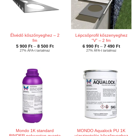
Élvédő kőszőnyeghez – 2
Lépcsőprofil kőszenyeghez
fm
“V” – 2 fm
Ártartomány:
Ártarto
5 900
Ft
–
8 500
Ft
6 990
Ft
–
7 490
Ft
5
6
27% ÁFA-t tartalmaz
27% ÁFA-t tartalmaz
900 Ft
990 Ft
-
-
8
7
500 Ft
490 Ft
Mondo 1K standard
MONDO Aqualock PU 1K
BINDER polyuretan gyanta
vízszigetelés kőszőnyeghez