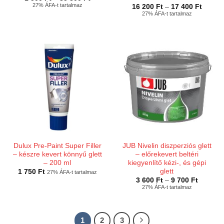
1
27% ÁFA-t tartalmaz
Ártart
16 200
Ft
–
17 400
Ft
500 Ft
16
27% ÁFA-t tartalmaz
-
200 Ft
35
-
800 Ft
17
400 Ft
Dulux Pre-Paint Super Filler
JUB Nivelin diszperziós glett
– készre kevert könnyű glett
– előrekevert beltéri
– 200 ml
kiegyenlítő kézi-, és gépi
glett
1 750
Ft
27% ÁFA-t tartalmaz
Ártarto
3 600
Ft
–
9 700
Ft
3
27% ÁFA-t tartalmaz
600 Ft
-
9
700 Ft
1
2
3