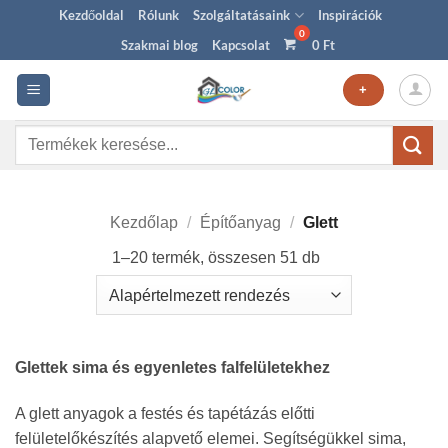
Skip
Kezdőoldal
Rólunk
Szolgáltatásaink
Inspirációk
to
Szakmai blog
Kapcsolat
0
Ft
content
+
Keresés
a
következőre:
Kezdőlap
/
Építőanyag
/
Glett
1–20 termék, összesen 51 db
Glettek sima és egyenletes falfelületekhez
A glett anyagok a festés és tapétázás előtti
felületelőkészítés alapvető elemei. Segítségükkel sima,