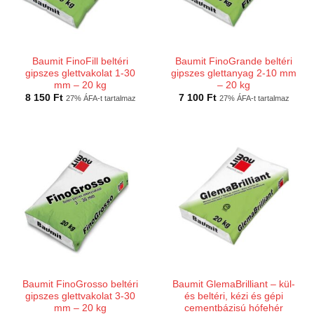
Baumit FinoFill beltéri
Baumit FinoGrande beltéri
gipszes glettvakolat 1-30
gipszes glettanyag 2-10 mm
mm – 20 kg
– 20 kg
8 150
Ft
7 100
Ft
27% ÁFA-t tartalmaz
27% ÁFA-t tartalmaz
Baumit FinoGrosso beltéri
Baumit GlemaBrilliant – kül-
gipszes glettvakolat 3-30
és beltéri, kézi és gépi
mm – 20 kg
cementbázisú hófehér