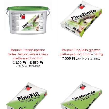
Baumit FinishSuperior
Baumit FinoBello gipszes
beltéri felhasználásra kész
glettanyag 0-10 mm – 20 kg
glettanyag 0-2 mm
7 550
Ft
27% ÁFA-t tartalmaz
Ártartomány:
1 600
Ft
–
8 550
Ft
1
27% ÁFA-t tartalmaz
600 Ft
-
8
550 Ft