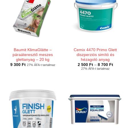
Baumit KlimaGlätte –
Cemix 4470 Primo Glett
páraáteresztő meszes
diszperziós simító és
glettanyag – 20 kg
hézagoló anyag
Ártarto
9 300
Ft
2 500
Ft
–
8 700
Ft
27% ÁFA-t tartalmaz
2
27% ÁFA-t tartalmaz
500 Ft
-
8
700 Ft