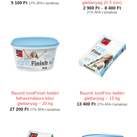
glettanyag (0-3 mm)
5 100
Ft
27% ÁFA-t tartalmaz
Ártarto
2 900
Ft
–
8 400
Ft
2
27% ÁFA-t tartalmaz
900 Ft
-
8
400 Ft
Baumit IonitFinish beltéri
Baumit IonitFino beltéri
felhasználásra kész
glettanyag – 15 kg
glettanyag – 20 kg
13 400
Ft
27% ÁFA-t tartalmaz
27 200
Ft
27% ÁFA-t tartalmaz