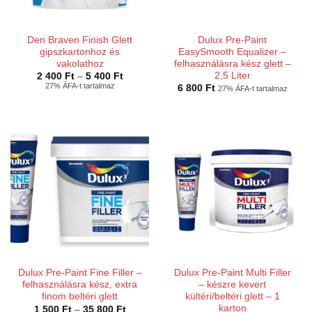
Den Braven Finish Glett
Dulux Pre-Paint
gipszkartonhoz és
EasySmooth Equalizer –
vakolathoz
felhasználásra kész glett –
2,5 Liter
Ártartomány:
2 400
Ft
–
5 400
Ft
2
27% ÁFA-t tartalmaz
6 800
Ft
27% ÁFA-t tartalmaz
400 Ft
-
5
400 Ft
Dulux Pre-Paint Fine Filler –
Dulux Pre-Paint Multi Filler
felhasználásra kész, extra
– készre kevert
finom beltéri glett
kültéri/beltéri glett – 1
karton
Ártartomány:
1 500
Ft
–
35 800
Ft