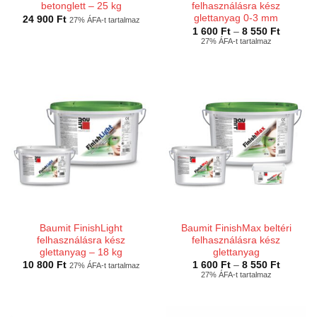
betonglett – 25 kg
felhasználásra kész
glettanyag 0-3 mm
24 900
Ft
27% ÁFA-t tartalmaz
Ártarto
1 600
Ft
–
8 550
Ft
1
27% ÁFA-t tartalmaz
600 Ft
-
8
550 Ft
Baumit FinishLight
Baumit FinishMax beltéri
felhasználásra kész
felhasználásra kész
glettanyag – 18 kg
glettanyag
Ártarto
10 800
Ft
1 600
Ft
–
8 550
Ft
27% ÁFA-t tartalmaz
1
27% ÁFA-t tartalmaz
600 Ft
-
8
550 Ft