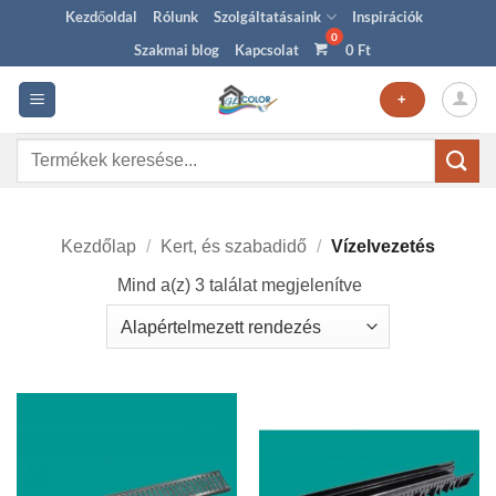
Skip
Kezdőoldal
Rólunk
Szolgáltatásaink
Inspirációk
to
Szakmai blog
Kapcsolat
0
Ft
content
+
Keresés
a
következőre:
Kezdőlap
/
Kert, és szabadidő
/
Vízelvezetés
Mind a(z) 3 találat megjelenítve