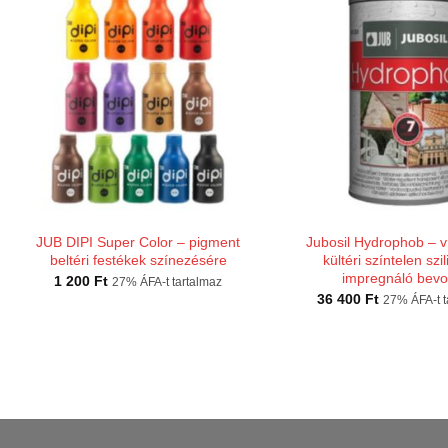
JUB DIPI Super Color – pigment
Jubosil Hydrophob – ví
beltéri festékek színezésére
kültéri színtelen szi
impregnáló bevo
1 200
Ft
27% ÁFA-t tartalmaz
36 400
Ft
27% ÁFA-t t