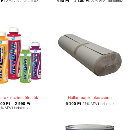
Ártartomány:
0
Ft
450
Ft
–
1 100
Ft
27% ÁFA-t tartalmaz
27% ÁFA-t tartalmaz
450 Ft
-
1
100 Ft
r akril színezőfesték
Hullámpapír tekercsben
Ártartomány:
600
Ft
–
2 990
Ft
5 100
Ft
27% ÁFA-t tartalmaz
1
% ÁFA-t tartalmaz
600 Ft
-
2
990 Ft