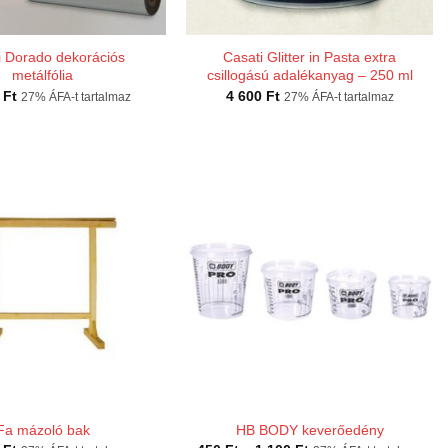
i Dorado dekorációs
Casati Glitter in Pasta extra
metálfólia
csillogású adalékanyag – 250 ml
0
Ft
4 600
Ft
27% ÁFA-t tartalmaz
27% ÁFA-t tartalmaz
Fa mázoló bak
HB BODY keverőedény