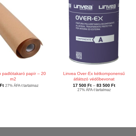
ó padlótakaró papír – 20
Linvea Over-Ex kétkomponensű
m2
átlátszó védőbevonat
Ártartomán
Ft
17 500
Ft
–
83 500
Ft
27% ÁFA-t tartalmaz
17
27% ÁFA-t tartalmaz
500 Ft
-
83
500 Ft