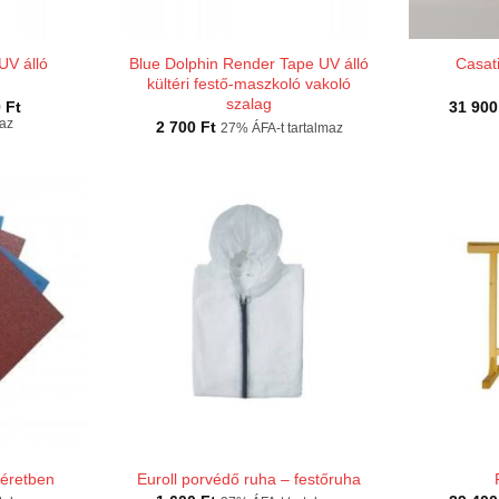
UV álló
Blue Dolphin Render Tape UV álló
Casat
kültéri festő-maszkoló vakoló
szalag
Ártartomány:
0
Ft
31 90
1
maz
2 700
Ft
27% ÁFA-t tartalmaz
100 Ft
-
2
400 Ft
éretben
Euroll porvédő ruha – festőruha