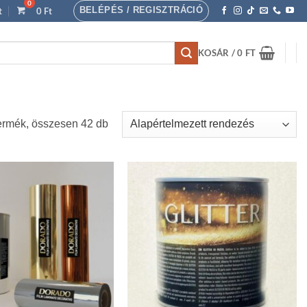
BELÉPÉS / REGISZTRÁCIÓ
t
0
Ft
KOSÁR /
0
FT
ermék, összesen 42 db