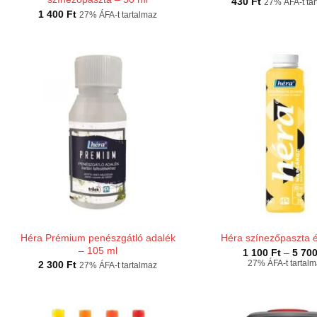
430
Ft
27% ÁFA-t ta
1 400
Ft
27% ÁFA-t tartalmaz
Héra Prémium penészgátló adalék
Héra színezőpaszta é
– 105 ml
1 100
Ft
–
5 70
27% ÁFA-t tartal
2 300
Ft
27% ÁFA-t tartalmaz