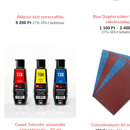
Blue Dolphin kültéri 
Átlátszó kézi sztreccsfólia
vakolószalag
5 200
Ft
27% ÁFA-t tartalmaz
1 100
Ft
–
2 40
27% ÁFA-t tartal
Casati Totocolor univerzális
Csiszolóvászon A3 m
színezőpaszta – 50 ml