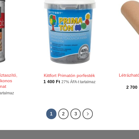
ztaszító,
Létrázhat
Kittfort Primatón porfesték
likonos
1 400
Ft
27% ÁFA-t tartalmaz
nat
2 700
artalmaz
1
2
3