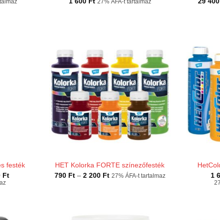
1 600
Ft
29 40
rtalmaz
27% ÁFA-t tartalmaz
s festék
HET Kolorka FORTE színezőfesték
HetColo
Ártartomány:
Ártartomány:
0
Ft
790
Ft
–
2 200
Ft
1 
27% ÁFA-t tartalmaz
1
790 Ft
maz
27
100 Ft
-
-
2
5
200 Ft
700 Ft