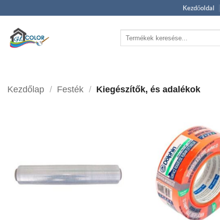
Skip
Kezdőoldal
to
content
Keresés
a
következőre:
Kezdőlap
/
Festék
/
Kiegészítők, és adalékok