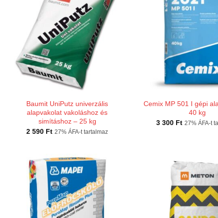
Baumit UniPutz univerzális
Cemix MP 501 I gépi al
alapvakolat vakoláshoz és
40 kg
simításhoz – 25 kg
3 300
Ft
27% ÁFA-t t
2 590
Ft
27% ÁFA-t tartalmaz