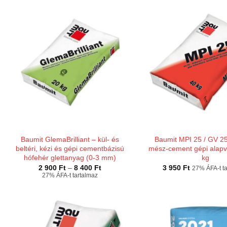
900 Ft
Baumit GlemaBrilliant – kül- és
Baumit MPI 25 / GV 25 
beltéri, kézi és gépi cementbázisú
mész-cement gépi alapv
hófehér glettanyag (0-3 mm)
kg
Ártartomány:
2 900
Ft
–
8 400
Ft
3 950
Ft
27% ÁFA-t t
2
27% ÁFA-t tartalmaz
900 Ft
-
8
400 Ft