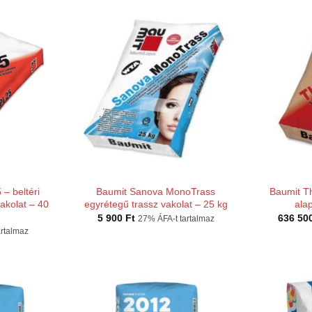
– beltéri
Baumit Sanova MonoTrass
Baumit T
akolat – 40
egyrétegű trassz vakolat – 25 kg
alap
5 900
Ft
636 50
27% ÁFA-t tartalmaz
artalmaz