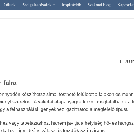
Rólunk
Szolgáltatásaink
Inspirációk
Szakmai blog
Kapcsola
1–20 t
 falra
nnyedén készíthetsz sima, festhető felületet a falakon és menn
dményt szeretnél. A vakolat alapanyagok között megtalálhatók a
így a felhasználási igényekhez igazíthatod a megfelelő típust.
stéshez vagy tapétázáshoz, hanem javítja a helyiség hő‑ és hang
kal is – így ideális választás
kezdők számára is
.