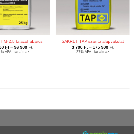
HM-2,5 falazóhabarcs
SAKRET TAP szárító alapvakolat
Ártartomány:
Ártartomán
800
Ft
–
96 900
Ft
3 700
Ft
–
175 900
Ft
1
3
% ÁFA-t tartalmaz
27% ÁFA-t tartalmaz
800 Ft
700 Ft
-
-
96
175
900 Ft
900 Ft