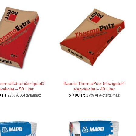
hermoExtra hőszigetelő
Baumit ThermoPutz hőszigetelő
vakolat – 50 Liter
alapvakolat – 40 Liter
0
Ft
5 700
Ft
27% ÁFA-t tartalmaz
27% ÁFA-t tartalmaz