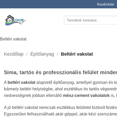
Skip
Kezdőoldal
to
content
Keresés
a
következőre:
Beltéri vakolat
Kezdőlap
/
Építőanyag
/
Beltéri vakolat
Sima, tartós és professzionális felület minden
A
beltéri vakolat
alapvető építőanyag, amellyel gyorsan és kö
bármely beltéri helyiségbe, ahol esztétikus és tartós végere
nedvességnek jobban ellenálló
mész‑cement vakolatok
is, 
A jó beltéri vakolat nemcsak esztétikus felületet biztosít fe
Egyszerűen felhasználható akár géppel, akár kézi szerszámok