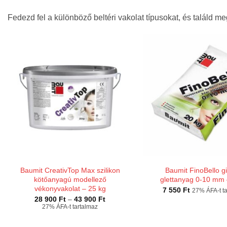
Fedezd fel a különböző beltéri vakolat típusokat, és találd me
Baumit CreativTop Max szilikon
Baumit FinoBello g
kötőanyagú modellező
glettanyag 0-10 mm 
vékonyvakolat – 25 kg
7 550
Ft
27% ÁFA-t t
Ártartomány:
28 900
Ft
–
43 900
Ft
28
27% ÁFA-t tartalmaz
900 Ft
-
43