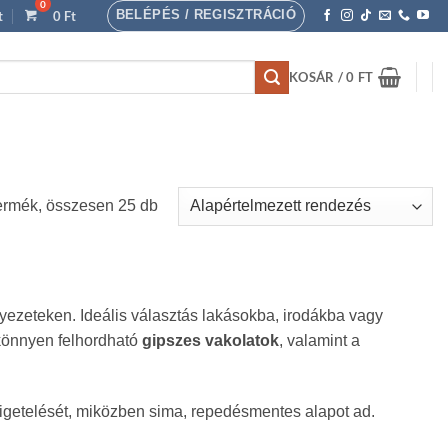
BELÉPÉS / REGISZTRÁCIÓ
t
0
Ft
KOSÁR /
0
FT
ermék, összesen 25 db
yezeteken. Ideális választás lakásokba, irodákba vagy
 könnyen felhordható
gipszes vakolatok
, valamint a
szigetelését, miközben sima, repedésmentes alapot ad.