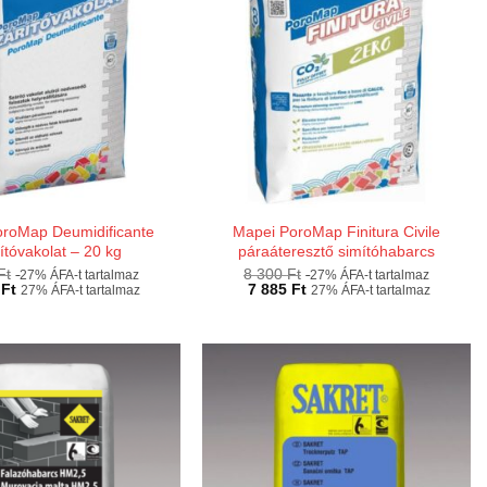
oroMap Deumidificante
Mapei PoroMap Finitura Civile
ítóvakolat – 20 kg
páraáteresztő simítóhabarcs
Ft
8 300
Ft
27% ÁFA-t tartalmaz
27% ÁFA-t tartalmaz
0
Ft
7 885
Ft
27% ÁFA-t tartalmaz
27% ÁFA-t tartalmaz