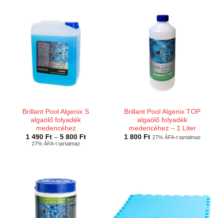
Brillant Pool Algenix S
Brillant Pool Algenix TOP
algaölő folyadék
algaölő folyadék
medencéhez
medencéhez – 1 Liter
Ártartomány:
1 490
Ft
–
5 800
Ft
1 800
Ft
27% ÁFA-t tartalmaz
1
27% ÁFA-t tartalmaz
490 Ft
-
5
800 Ft