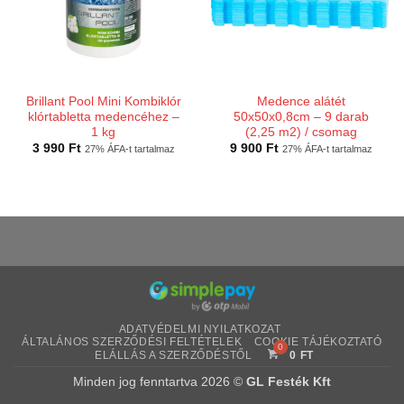
Brillant Pool Mini Kombiklór
Medence alátét
klórtabletta medencéhez –
50x50x0,8cm – 9 darab
1 kg
(2,25 m2) / csomag
3 990
Ft
9 900
Ft
27% ÁFA-t tartalmaz
27% ÁFA-t tartalmaz
ADATVÉDELMI NYILATKOZAT
ÁLTALÁNOS SZERZŐDÉSI FELTÉTELEK
COOKIE TÁJÉKOZTATÓ
ELÁLLÁS A SZERZŐDÉSTŐL
0
FT
Minden jog fenntartva 2026 ©
GL Festék Kft