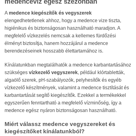
medencevíz egész szezonban
A
medence kiegészítők és vegyszerek
elengedhetetlenek ahhoz, hogy a medence vize tiszta,
higiénikus és biztonságosan használható maradjon. A
megfelelő vízkezelés nemcsak a kellemes fürdőzési
élményt biztosítja, hanem hozzájárul a medence
berendezéseinek hosszabb élettartamához is.
Kínálatunkban megtalálhatók a medence karbantartásához
szükséges
vízkezelő vegyszerek
, például klórtabletták,
algaölő szerek, pH-szabályozók, pelyhesítők és egyéb
vízkezelő készítmények, valamint a medence tisztítását és
karbantartását segítő kiegészítők. Ezekkel a termékekkel
egyszerűen fenntartható a megfelelő vízminőség, így a
medence egész nyáron biztonságosan használható.
Miért válassz medence vegyszereket és
kiegészítőket kínálatunkból?