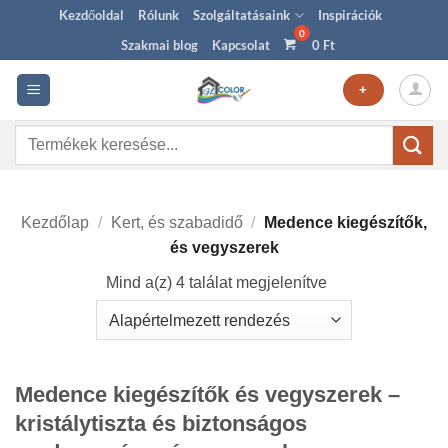
Skip
Kezdőoldal
Rólunk
Szolgáltatásaink
Inspirációk
to
Szakmai blog
Kapcsolat
0
Ft
content
+
Keresés
a
következőre:
Kezdőlap
/
Kert, és szabadidő
/
Medence kiegészítők,
és vegyszerek
Mind a(z) 4 találat megjelenítve
Medence kiegészítők és vegyszerek –
kristálytiszta és biztonságos