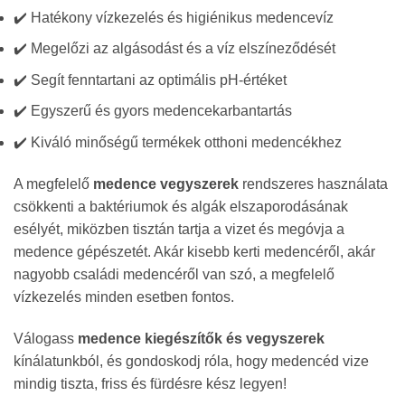
✔️ Hatékony vízkezelés és higiénikus medencevíz
✔️ Megelőzi az algásodást és a víz elszíneződését
✔️ Segít fenntartani az optimális pH-értéket
✔️ Egyszerű és gyors medencekarbantartás
✔️ Kiváló minőségű termékek otthoni medencékhez
A megfelelő
medence vegyszerek
rendszeres használata
csökkenti a baktériumok és algák elszaporodásának
esélyét, miközben tisztán tartja a vizet és megóvja a
medence gépészetét. Akár kisebb kerti medencéről, akár
nagyobb családi medencéről van szó, a megfelelő
vízkezelés minden esetben fontos.
Válogass
medence kiegészítők és vegyszerek
kínálatunkból, és gondoskodj róla, hogy medencéd vize
mindig tiszta, friss és fürdésre kész legyen!