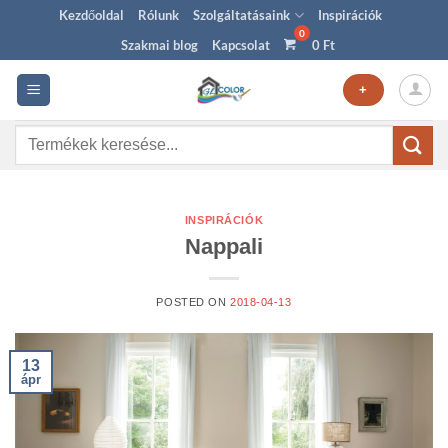
Skip
Kezdőoldal
Rólunk
Szolgáltatásaink
Inspirációk
to
Szakmai blog
Kapcsolat
0
Ft
content
+
Keresés
a
következőre:
INSPIRÁCIÓK
Nappali
POSTED ON
2018-04-13
13
ápr