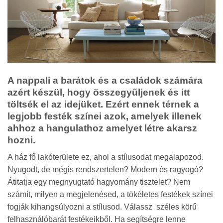
A nappali a barátok és a családok számára
azért készül, hogy összegyűljenek és itt
töltsék el az idejüket. Ezért ennek térnek a
legjobb festék színei azok, amelyek illenek
ahhoz a hangulathoz amelyet létre akarsz
hozni.
A ház fő lakóterülete ez, ahol a stílusodat megalapozod.
Nyugodt, de mégis rendszertelen? Modern és ragyogó?
Átitatja egy megnyugtató hagyomány tisztelet? Nem
számít, milyen a megjelenésed, a tökéletes festékek színei
fogják kihangsúlyozni a stílusod. Válassz széles körű
felhasználóbarát festékeikből. Ha segítségre lenne