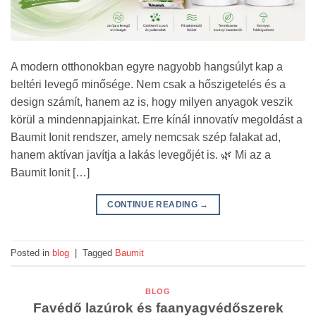
A modern otthonokban egyre nagyobb hangsúlyt kap a
beltéri levegő minősége. Nem csak a hőszigetelés és a
design számít, hanem az is, hogy milyen anyagok veszik
körül a mindennapjainkat. Erre kínál innovatív megoldást a
Baumit Ionit rendszer, amely nemcsak szép falakat ad,
hanem aktívan javítja a lakás levegőjét is. 🌿 Mi az a
Baumit Ionit […]
CONTINUE READING
→
Posted in
blog
|
Tagged
Baumit
BLOG
Favédő lazúrok és faanyagvédőszerek