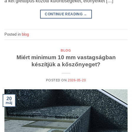
a két gletttípus közötti különbségeket, előnyeiket […]
CONTINUE READING
→
Posted in
blog
BLOG
Miért minimum 10 mm vastagságban
készítjük a kőszőnyeget?
POSTED ON
2026-05-20
20
máj