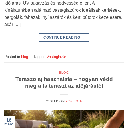
időjárás, UV sugárzás és nedvesség ellen. A
kínálatunkban található vastaglazúrok ideálisak kerítések,
pergolák, faházak, nyílászárók és kerti bútorok kezelésére,
akár […]
CONTINUE READING
→
Posted in
blog
|
Tagged
Vastaglazúr
BLOG
Teraszolaj használata – hogyan védd
meg a fa teraszt az időjárástól
POSTED ON
2026-03-16
16
márc