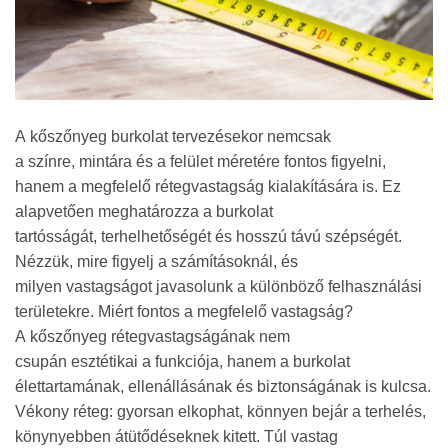
A kőszőnyeg burkolat tervezésekor nemcsak
a színre, mintára és a felület méretére fontos figyelni,
hanem a megfelelő rétegvastagság kialakítására is. Ez
alapvetően meghatározza a burkolat
tartósságát, terhelhetőségét és hosszú távú szépségét.
Nézzük, mire figyelj a számításoknál, és
milyen vastagságot javasolunk a különböző felhasználási
területekre. Miért fontos a megfelelő vastagság?
A kőszőnyeg rétegvastagságának nem
csupán esztétikai a funkciója, hanem a burkolat
élettartamának, ellenállásának és biztonságának is kulcsa.
Vékony réteg: gyorsan elkophat, könnyen bejár a terhelés,
könynyebben átütődéseknek kitett. Túl vastag