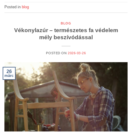
Posted in
blog
BLOG
Vékonylazúr – természetes fa védelem
mély beszívódással
POSTED ON
2026-03-26
26
márc