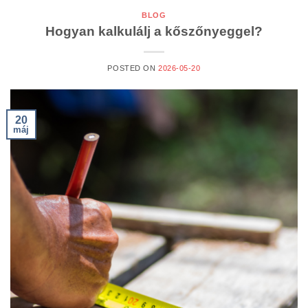
BLOG
Hogyan kalkulálj a kőszőnyeggel?
POSTED ON
2026-05-20
20
máj