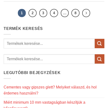
1
2
3
4
…
8
TERMÉK KERESÉS
Keresés
a
következőre:
LEGUTÓBBI BEJEGYZÉSEK
Cementes vagy gipszes glett? Melyiket válaszd, és hol
érdemes használni?
Miért minimum 10 mm vastagságban készítjük a