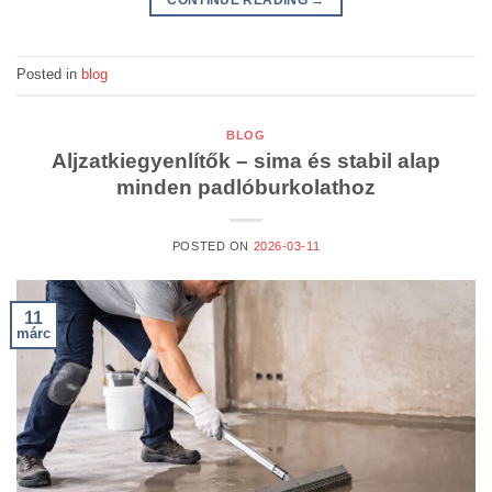
Posted in
blog
BLOG
Aljzatkiegyenlítők – sima és stabil alap
minden padlóburkolathoz
POSTED ON
2026-03-11
11
márc