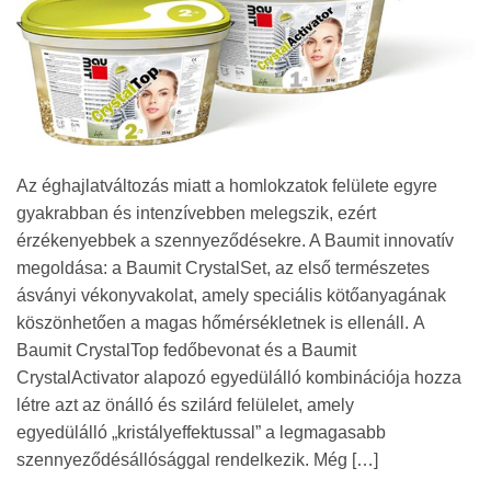
Az éghajlatváltozás miatt a homlokzatok felülete egyre
gyakrabban és intenzívebben melegszik, ezért
érzékenyebbek a szennyeződésekre. A Baumit innovatív
megoldása: a Baumit CrystalSet, az első természetes
ásványi vékonyvakolat, amely speciális kötőanyagának
köszönhetően a magas hőmérsékletnek is ellenáll. A
Baumit CrystalTop fedőbevonat és a Baumit
CrystalActivator alapozó egyedülálló kombinációja hozza
létre azt az önálló és szilárd felülelet, amely
egyedülálló „kristályeffektussal” a legmagasabb
szennyeződésállósággal rendelkezik. Még […]