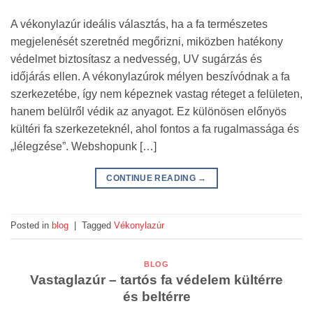
A vékonylazúr ideális választás, ha a fa természetes
megjelenését szeretnéd megőrizni, miközben hatékony
védelmet biztosítasz a nedvesség, UV sugárzás és
időjárás ellen. A vékonylazúrok mélyen beszívódnak a fa
szerkezetébe, így nem képeznek vastag réteget a felületen,
hanem belülről védik az anyagot. Ez különösen előnyös
kültéri fa szerkezeteknél, ahol fontos a fa rugalmassága és
„lélegzése”. Webshopunk […]
CONTINUE READING
→
Posted in
blog
|
Tagged
Vékonylazúr
BLOG
Vastaglazúr – tartós fa védelem kültérre
és beltérre