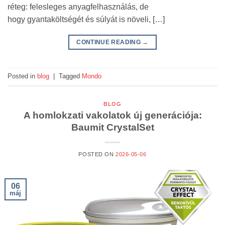
réteg: felesleges anyagfelhasználás, de
hogy gyantaköltségét és súlyát is növeli, […]
CONTINUE READING
→
Posted in
blog
|
Tagged
Mondo
BLOG
A homlokzati vakolatok új generációja:
Baumit CrystalSet
POSTED ON
2026-05-06
06
máj