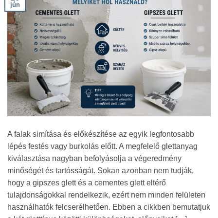
jún
A falak simítása és előkészítése az egyik legfontosabb
lépés festés vagy burkolás előtt. A megfelelő glettanyag
kiválasztása nagyban befolyásolja a végeredmény
minőségét és tartósságát. Sokan azonban nem tudják,
hogy a gipszes glett és a cementes glett eltérő
tulajdonságokkal rendelkezik, ezért nem minden felületen
használhatók felcserélhetően. Ebben a cikkben bemutatjuk