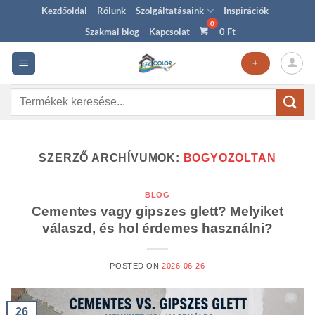
Skip
Kezdőoldal
Rólunk
Szolgáltatásaink
Inspirációk
to
Szakmai blog
Kapcsolat
0
Ft
content
+
Keresés
a
következőre:
SZERZŐ ARCHÍVUMOK:
BOGYOZOLTAN
BLOG
Cementes vagy gipszes glett? Melyiket
válaszd, és hol érdemes használni?
POSTED ON
2026-06-26
26