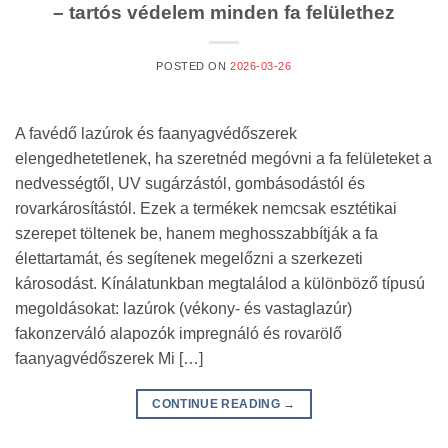
– tartós védelem minden fa felülethez
POSTED ON
2026-03-26
A favédő lazúrok és faanyagvédőszerek
elengedhetetlenek, ha szeretnéd megóvni a fa felületeket a
nedvességtől, UV sugárzástól, gombásodástól és
rovarkárosítástól. Ezek a termékek nemcsak esztétikai
szerepet töltenek be, hanem meghosszabbítják a fa
élettartamát, és segítenek megelőzni a szerkezeti
károsodást. Kínálatunkban megtalálod a különböző típusú
megoldásokat: lazúrok (vékony- és vastaglazúr)
fakonzerváló alapozók impregnáló és rovarölő
faanyagvédőszerek Mi […]
CONTINUE READING
→