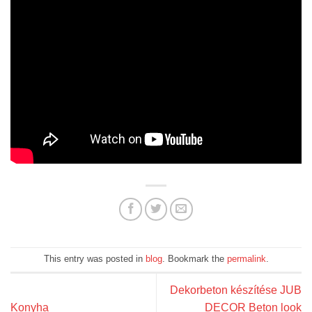
This entry was posted in
blog
. Bookmark the
permalink
.
Dekorbeton készítése JUB
Konyha
DECOR Beton look