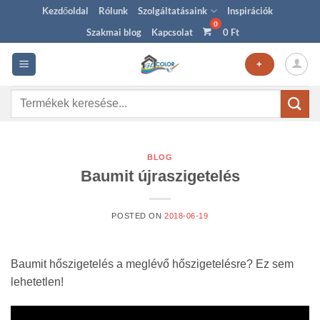
Skip
Kezdőoldal
Rólunk
Szolgáltatásaink
Inspirációk
to
Szakmai blog
Kapcsolat
0
Ft
content
+
Keresés
a
következőre:
BLOG
Baumit újraszigetelés
POSTED ON
2018-06-19
Baumit hőszigetelés a meglévő hőszigetelésre? Ez sem
lehetetlen!