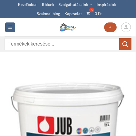
Skip
Kezdőoldal
Rólunk
Szolgáltatásaink
Inspirációk
to
Szakmai blog
Kapcsolat
0
Ft
content
+
Keresés
a
következőre: