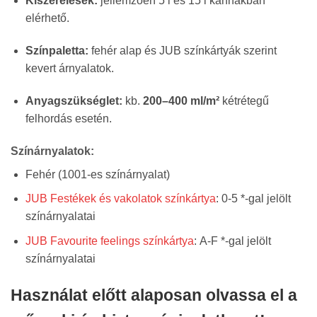
Kiszerelések:
jellemzően 5 l és 15 l kannákban
elérhető.
Színpaletta:
fehér alap és JUB színkártyák szerint
kevert árnyalatok.
Anyagszükséglet:
kb.
200–400 ml/m²
kétrétegű
felhordás esetén.
Színárnyalatok:
Fehér (1001-es színárnyalat)
JUB Festékek és vakolatok színkártya
: 0-5 *-gal jelölt
színárnyalatai
JUB Favourite feelings színkártya
: A-F *-gal jelölt
színárnyalatai
Használat előtt alaposan olvassa el a