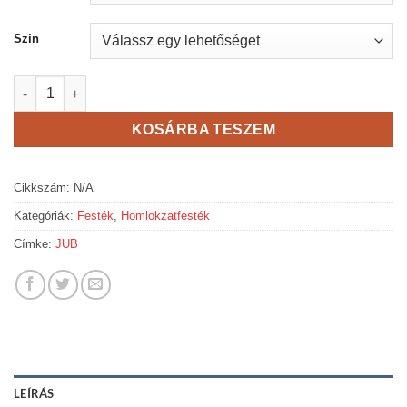
Szin
JUB Siliconecolor - szilikonos homlokzatfesték mennyiség
KOSÁRBA TESZEM
Cikkszám:
N/A
Kategóriák:
Festék
,
Homlokzatfesték
Címke:
JUB
LEÍRÁS