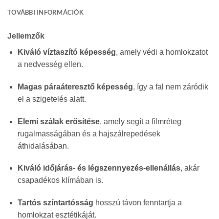
TOVÁBBI INFORMÁCIÓK
Jellemzők
Kiváló víztaszító képesség
, amely védi a homlokzatot
a nedvesség ellen.
Magas páraáteresztő képesség
, így a fal nem záródik
el a szigetelés alatt.
Elemi szálak erősítése
, amely segít a filmréteg
rugalmasságában és a hajszálrepedések
áthidalásában.
Kiváló időjárás- és légszennyezés-ellenállás
, akár
csapadékos klímában is.
Tartós színtartósság
hosszú távon fenntartja a
homlokzat esztétikáját.