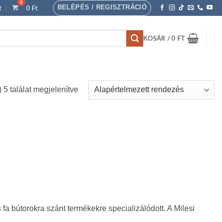
BELÉPÉS / REGISZTRÁCIÓ
t
0
Ft
KOSÁR /
0
FT
 5 találat megjelenítve
a bútorokra szánt termékekre specializálódott. A Milesi