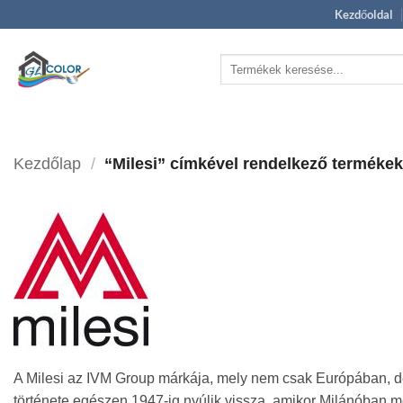
Skip
Kezdőoldal
to
content
Keresés
a
következőre:
Kezdőlap
/
“Milesi” címkével rendelkező terméke
A Milesi az IVM Group márkája, mely nem csak Európában, de v
története egészen 1947-ig nyúlik vissza, amikor Milánóban me