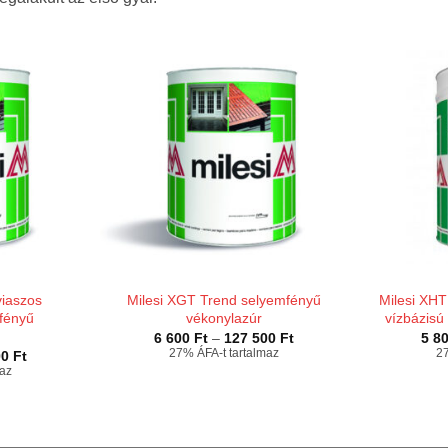
viaszos
Milesi XGT Trend selyemfényű
Milesi XHT 
mfényű
vékonylazúr
vízbázisú
Ártartomány:
6 600
Ft
–
127 500
Ft
5 8
6
Ártartomány:
27% ÁFA-t tartalmaz
27
00
Ft
600 Ft
6
maz
-
100 Ft
127
-
500 Ft
154
100 Ft