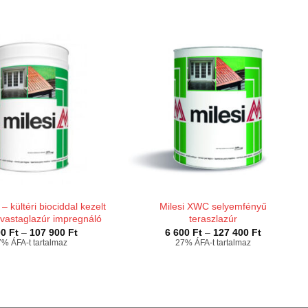
– kültéri biociddal kezelt
Milesi XWC selyemfényű
 vastaglazúr impregnáló
teraszlazúr
Ártartomány:
Ártartomán
00
Ft
–
107 900
Ft
6 600
Ft
–
127 400
Ft
5
6
% ÁFA-t tartalmaz
27% ÁFA-t tartalmaz
800 Ft
600 Ft
-
-
107
127
900 Ft
400 Ft