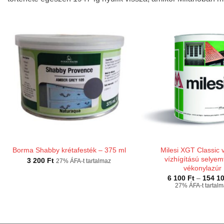
Milesi XGT Classic 
Borma Shabby krétafesték – 375 ml
vízhígítású selye
3 200
Ft
27% ÁFA-t tartalmaz
vékonylazúr
6 100
Ft
–
154 1
27% ÁFA-t tartal