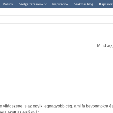
Rólunk
Szolgáltatásaink
Inspirációk
Szakmai blog
Kapcsola
k
Mind a(z)
ilágszerte is az egyik legnagyobb cég, ami fa bevonatokra és f
galakult az első gyár.