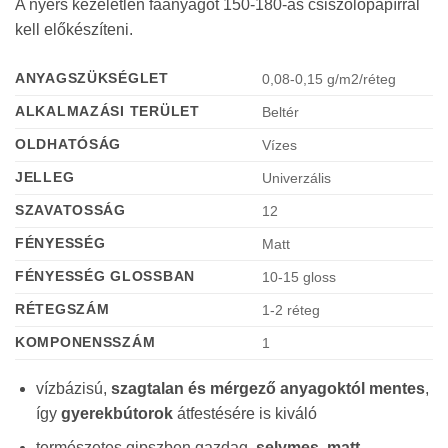
A nyers kezeletlen faanyagot 150-180-as csiszolópapírral
kell előkészíteni.
ANYAGSZÜKSÉGLET
0,08-0,15 g/m2/réteg
ALKALMAZÁSI TERÜLET
Beltér
OLDHATÓSÁG
Vízes
JELLEG
Univerzális
SZAVATOSSÁG
12
FÉNYESSÉG
Matt
FÉNYESSÉG GLOSSBAN
10-15 gloss
RÉTEGSZÁM
1-2 réteg
KOMPONENSSZÁM
1
vízbázisú,
szagtalan és mérgező anyagoktól mentes
,
így
gyerekbútorok
átfestésére is kiváló
természetes gipszben gazdag,
selymes, matt