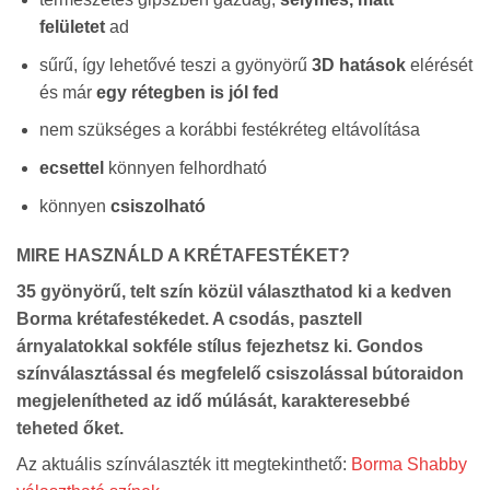
felületet
ad
sűrű, így lehetővé teszi a gyönyörű
3D hatások
elérését
és már
egy rétegben is jól fed
nem szükséges a korábbi festékréteg eltávolítása
ecsettel
könnyen felhordható
könnyen
csiszolható
MIRE HASZNÁLD A KRÉTAFESTÉKET?
35 gyönyörű, telt szín
közül választhatod ki a kedven
Borma krétafestékedet. A csodás,
pasztell
árnyalatokkal
sokféle stílus fejezhetsz ki. Gondos
színválasztással és megfelelő csiszolással bútoraidon
megjelenítheted az idő múlását, karakteresebbé
teheted őket.
Az aktuális színválaszték itt megtekinthető:
Borma Shabby