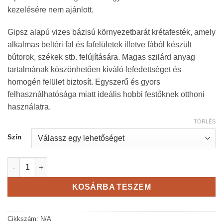
kezelésére nem ajánlott.
Gipsz alapú vizes bázisú környezetbarát krétafesték, amely
alkalmas beltéri fal és fafelületek illetve fából készült
bútorok, székek stb. felújítására. Magas szilárd anyag
tartalmának köszönhetően kiváló lefedettséget és
homogén felület biztosít. Egyszerű és gyors
felhasználhatósága miatt ideális hobbi festőknek otthoni
használatra.
TÖRLÉS
Szín
Borma Shabby krétafesték - 375 ml mennyiség
KOSÁRBA TESZEM
Cikkszám:
N/A