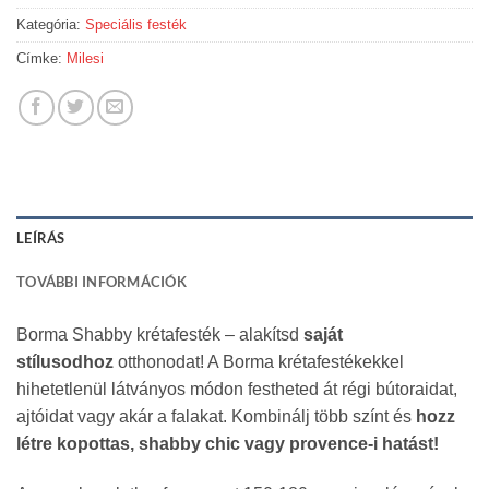
Kategória:
Speciális festék
Címke:
Milesi
LEÍRÁS
TOVÁBBI INFORMÁCIÓK
Borma Shabby krétafesték – alakítsd
saját
stílusodhoz
otthonodat! A Borma krétafestékekkel
hihetetlenül látványos módon festheted át régi bútoraidat,
ajtóidat vagy akár a falakat. Kombinálj több színt és
hozz
létre kopottas, shabby chic vagy provence-i hatást!