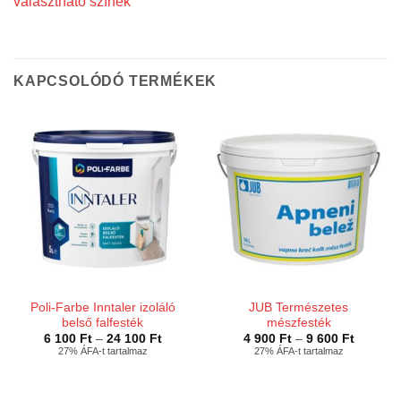
választható színek
KAPCSOLÓDÓ TERMÉKEK
Poli-Farbe Inntaler izoláló
JUB Természetes
belső falfesték
mészfesték
Ártartomány:
Ártarto
6 100
Ft
–
24 100
Ft
4 900
Ft
–
9 600
Ft
6
4
27% ÁFA-t tartalmaz
27% ÁFA-t tartalmaz
100 Ft
900 Ft
-
-
24
9
100 Ft
600 Ft