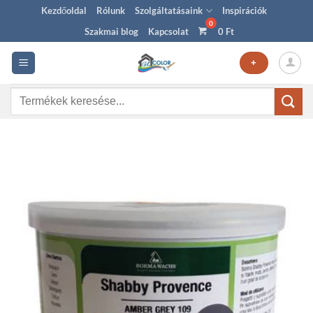
Skip
Kezdőoldal
Rólunk
Szolgáltatásaink
Inspirációk
to
Szakmai blog
Kapcsolat
0
Ft
content
+
Keresés
a
következőre: