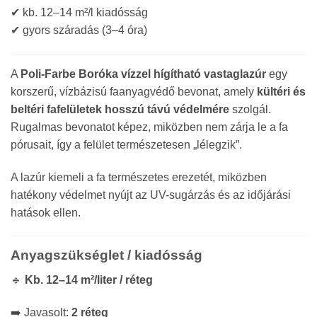
✔ kb. 12–14 m²/l kiadósság
✔ gyors száradás (3–4 óra)
A
Poli-Farbe Boróka vízzel hígítható vastaglazúr
egy
korszerű, vízbázisú faanyagvédő bevonat, amely
kültéri és
beltéri fafelületek hosszú távú védelmére
szolgál.
Rugalmas bevonatot képez, miközben nem zárja le a fa
pórusait, így a felület természetesen „lélegzik”.
A lazúr kiemeli a fa természetes erezetét, miközben
hatékony védelmet nyújt az UV-sugárzás és az időjárási
hatások ellen.
Anyagszükséglet / kiadósság
🔹
Kb. 12–14 m²/liter / réteg
➡️ Javasolt:
2 réteg