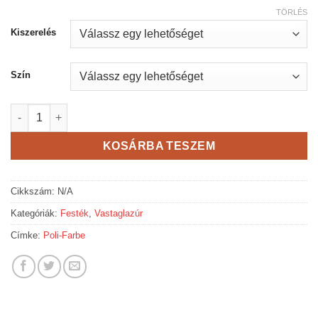
TÖRLÉS
Kiszerelés
Szín
Poli-Farbe Boróka vízzel hígítható fabevonó vastaglazúr menny
KOSÁRBA TESZEM
Cikkszám:
N/A
Kategóriák:
Festék
,
Vastaglazúr
Címke:
Poli-Farbe