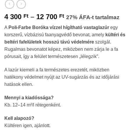
Ártartomány:
4 300
–
12 700
Ft
Ft
27% ÁFA-t tartalmaz
4
A
Poli-Farbe Boróka vízzel hígítható vastaglazúr
egy
300 Ft
korszerű, vízbázisú faanyagvédő bevonat, amely
kültéri és
-
beltéri fafelületek hosszú távú védelmére
szolgál.
12
Rugalmas bevonatot képez, miközben nem zárja le a fa
700 Ft
pórusait, így a felület természetesen „lélegzik”.
A lazúr kiemeli a fa természetes erezetét, miközben
hatékony védelmet nyújt az UV-sugárzás és az időjárási
hatások ellen.
Mennyi a kiadóssága?
Kb. 12–14 m²/l rétegenként.
Kell alapozó?
Kültéren igen, ajánlott.