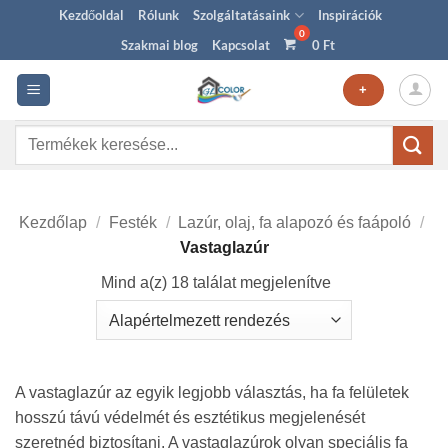
Skip
Kezdőoldal
Rólunk
Szolgáltatásaink
Inspirációk
to
Szakmai blog
Kapcsolat
0
Ft
content
+
Keresés
a
következőre:
Kezdőlap
/
Festék
/
Lazúr, olaj, fa alapozó és faápoló
/
Vastaglazúr
Mind a(z) 18 találat megjelenítve
A vastaglazúr az egyik legjobb választás, ha fa felületek
hosszú távú védelmét és esztétikus megjelenését
szeretnéd biztosítani. A vastaglazúrok olyan speciális fa