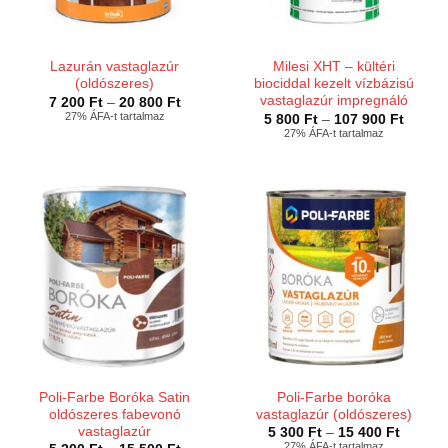
Lazurán vastaglazúr
Milesi XHT – kültéri
(oldószeres)
biociddal kezelt vízbázisú
vastaglazúr impregnáló
Ártartomány:
7 200
Ft
–
20 800
Ft
7
27% ÁFA-t tartalmaz
Ártart
5 800
Ft
–
107 900
Ft
200 Ft
5
27% ÁFA-t tartalmaz
-
800 Ft
20
-
800 Ft
107
900 Ft
Poli-Farbe Boróka Satin
Poli-Farbe boróka
oldószeres fabevonó
vastaglazúr (oldószeres)
vastaglazúr
Ártarto
5 300
Ft
–
15 400
Ft
5
27% ÁFA-t tartalmaz