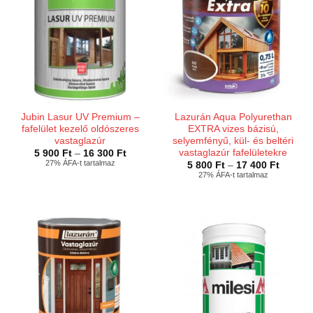
Jubin Lasur UV Premium –
Lazurán Aqua Polyurethan
fafelület kezelő oldószeres
EXTRA vizes bázisú,
vastaglazúr
selyemfényű, kül- és beltéri
vastaglazúr fafelületekre
Ártartomány:
5 900
Ft
–
16 300
Ft
5
27% ÁFA-t tartalmaz
Ártarto
5 800
Ft
–
17 400
Ft
900 Ft
5
27% ÁFA-t tartalmaz
-
800 Ft
16
-
300 Ft
17
400 Ft