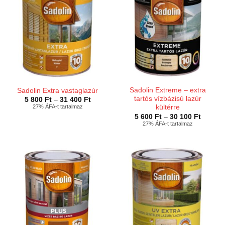
Sadolin Extreme – extra
Sadolin Extra vastaglazúr
tartós vízbázisú lazúr
Ártartomány:
5 800
Ft
–
31 400
Ft
5
27% ÁFA-t tartalmaz
kültérre
800 Ft
Ártarto
5 600
Ft
–
30 100
Ft
-
5
27% ÁFA-t tartalmaz
31
600 Ft
400 Ft
-
30
100 Ft