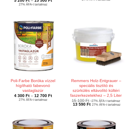
Ártartomány:
5 200
Ft
–
15 500
Ft
300 Ft
5
27% ÁFA-t tartalmaz
-
200 Ft
15
-
400 Ft
15
500 Ft
Poli-Farbe Boróka vízzel
Remmers Holz-Entgrauer –
hígítható fabevonó
speciális tisztító és
vastaglazúr
szürkülés eltávolító kültéri
faszerkezetekhez – 2,5 Liter
Ártartomány:
4 300
Ft
–
12 700
Ft
4
27% ÁFA-t tartalmaz
15 100
Ft
27% ÁFA-t tartalmaz
300 Ft
13 590
Ft
27% ÁFA-t tartalmaz
-
12
700 Ft