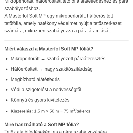
Mikroperforált, hálóerősített tetőfólia alátétfedéshez és pára
szabályozáshoz.
A Masterfol Soft MP egy mikroperforált, hálóerősített
tetőfólia, amely hatékony védelmet nyújt a tetőszerkezet
számára, miközben szabályozza a pára áramlását.
Miért válaszd a Masterfol Soft MP fóliát?
Mikroperforált → szabályozott páraáteresztés
Hálóerősített → nagy szakítószilárdság
Megbízható alátétfedés
Védi a szigetelést a nedvességtől
Könnyű és gyors kivitelezés
2
Kiszerelés:
1,5 m × 50 m = 75 m
/tekercs
Mire használható a Soft MP fólia?
Tetők alátétfedéseként és a pára szabályozására.