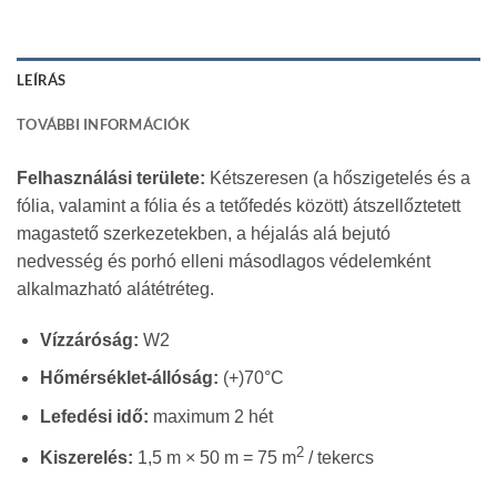
LEÍRÁS
TOVÁBBI INFORMÁCIÓK
Felhasználási területe:
Kétszeresen (a hőszigetelés és a
fólia, valamint a fólia és a tetőfedés között) átszellőztetett
magastető szerkezetekben, a héjalás alá bejutó
nedvesség és porhó elleni másodlagos védelemként
alkalmazható alátétréteg.
Vízzáróság:
W2
Hőmérséklet-állóság:
(+)70°C
Lefedési idő:
maximum 2 hét
2
Kiszerelés:
1,5 m × 50 m = 75 m
/ tekercs