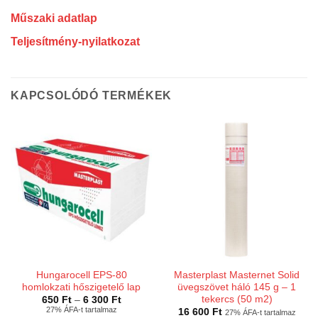
Műszaki adatlap
Teljesítmény-nyilatkozat
KAPCSOLÓDÓ TERMÉKEK
Hungarocell EPS-80
Masterplast Masternet Solid
homlokzati hőszigetelő lap
üvegszövet háló 145 g – 1
tekercs (50 m2)
Ártartomány:
650
Ft
–
6 300
Ft
650 Ft
27% ÁFA-t tartalmaz
16 600
Ft
27% ÁFA-t tartalmaz
-