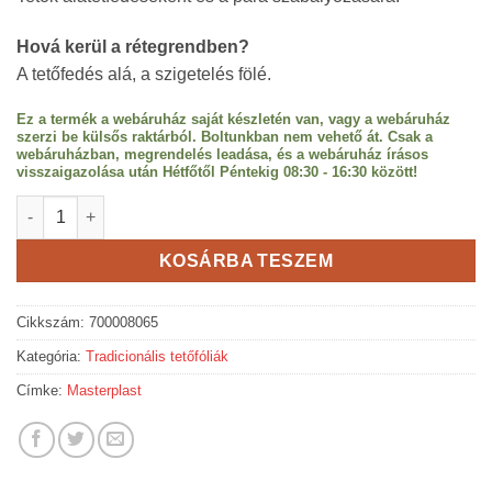
Hová kerül a rétegrendben?
A tetőfedés alá, a szigetelés fölé.
Ez a termék a webáruház saját készletén van, vagy a webáruház
szerzi be külsős raktárból. Boltunkban nem vehető át. Csak a
webáruházban, megrendelés leadása, és a webáruház írásos
visszaigazolása után Hétfőtől Péntekig 08:30 - 16:30 között!
Masterplast Masterfol Soft MP - mikroperforált, hálóerősítéses p
KOSÁRBA TESZEM
Cikkszám:
700008065
Kategória:
Tradicionális tetőfóliák
Címke:
Masterplast