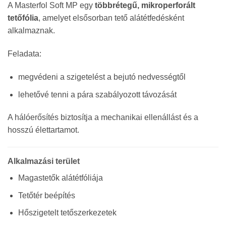
A Masterfol Soft MP egy
többrétegű, mikroperforált
tetőfólia
, amelyet elsősorban tető alátétfedésként
alkalmaznak.
Feladata:
megvédeni a szigetelést a bejutó nedvességtől
lehetővé tenni a pára szabályozott távozását
A hálóerősítés biztosítja a mechanikai ellenállást és a
hosszú élettartamot.
Alkalmazási terület
Magastetők alátétfóliája
Tetőtér beépítés
Hőszigetelt tetőszerkezetek