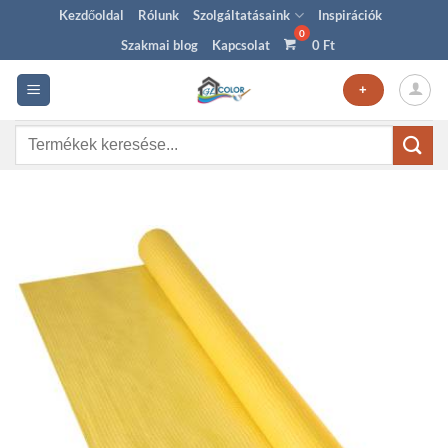
Skip
Kezdőoldal
Rólunk
Szolgáltatásaink
Inspirációk
to
Szakmai blog
Kapcsolat
0
Ft
content
+
Keresés
a
következőre: