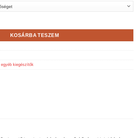
 Premium - homlokzati ragasztó- és ágyazóanyag mennyiség
KOSÁRBA TESZEM
 egyéb kiegészítők