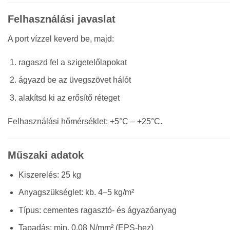
Felhasználási javaslat
A port vízzel keverd be, majd:
ragaszd fel a szigetelőlapokat
ágyazd be az üvegszövet hálót
alakítsd ki az erősítő réteget
Felhasználási hőmérséklet: +5°C – +25°C.
Műszaki adatok
Kiszerelés: 25 kg
Anyagszükséglet: kb. 4–5 kg/m²
Típus: cementes ragasztó- és ágyazóanyag
Tapadás: min. 0,08 N/mm² (EPS-hez)