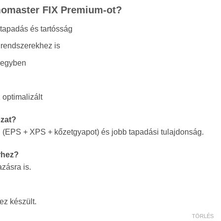
900 Ft
momaster FIX Premium-ot?
apadás és tartósság
rendszerekhez is
 egyben
optimalizált
ozat?
 (EPS + XPS + kőzetgyapot) és jobb tapadási tulajdonság.
rhez?
zásra is.
ez készült.
TÖRLÉS