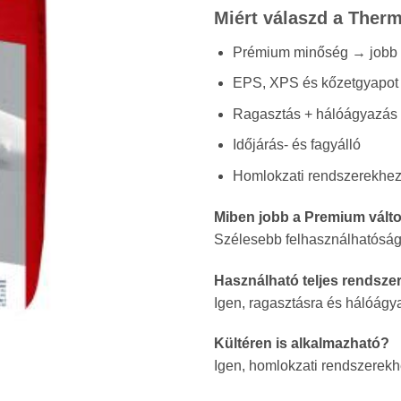
Miért válaszd a Ther
Prémium minőség → jobb t
EPS, XPS és kőzetgyapot 
Ragasztás + hálóágyazás
Időjárás- és fagyálló
Homlokzati rendszerekhez 
Miben jobb a Premium vált
Szélesebb felhasználhatóság
Használható teljes rendsze
Igen, ragasztásra és hálóágya
Kültéren is alkalmazható?
Igen, homlokzati rendszerekh