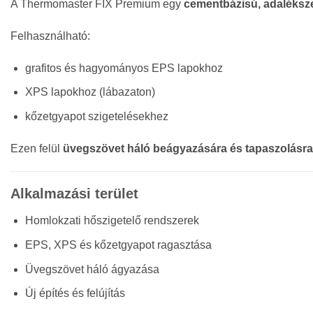
A Thermomaster FIX Premium egy
cementbázisú, adaléksze
Felhasználható:
grafitos és hagyományos EPS lapokhoz
XPS lapokhoz (lábazaton)
kőzetgyapot szigetelésekhez
Ezen felül
üvegszövet háló beágyazására és tapaszolásra
Alkalmazási terület
Homlokzati hőszigetelő rendszerek
EPS, XPS és kőzetgyapot ragasztása
Üvegszövet háló ágyazása
Új építés és felújítás