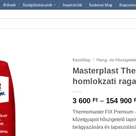
Rólunk
Szolgáltatásaink
Inspirációk
Szakmai blog
Kapcsola
Kezdőlap
/
Hang- és hőszigetel
Masterplast Th
homlokzati rag
3 600
–
154 900
Ft
Thermomaster FIX Premium –
kőzetgyapot hőszigetelő lapok
beágyazására és tapaszolásá