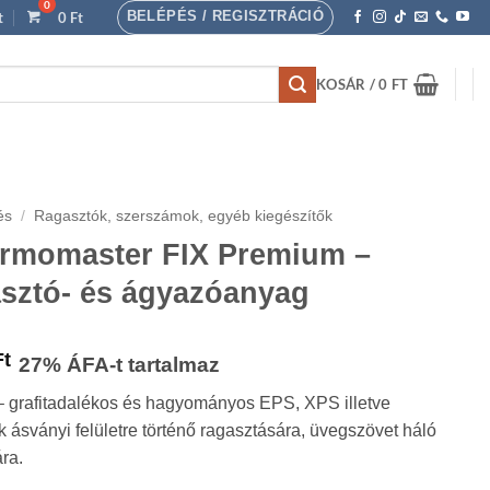
BELÉPÉS / REGISZTRÁCIÓ
t
0
Ft
KOSÁR /
0
FT
és
/
Ragasztók, szerszámok, egyéb kiegészítők
ermomaster FIX Premium –
asztó- és ágyazóanyag
Ártartomány:
Ft
27% ÁFA-t tartalmaz
3
 grafitadalékos és hagyományos EPS, XPS illetve
600 Ft
 ásványi felületre történő ragasztására, üvegszövet háló
-
ra.
154