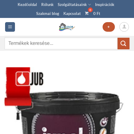
Skip
Kezdőoldal
Rólunk
Szolgáltatásaink
Inspirációk
to
Szakmai blog
Kapcsolat
0
Ft
content
+
Keresés
a
következőre: