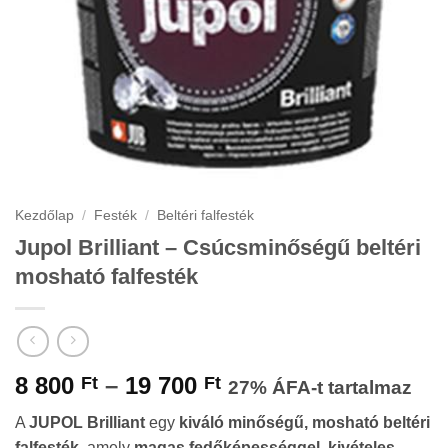
Kezdőlap
/
Festék
/
Beltéri falfesték
Jupol Brilliant – Csúcsminőségű beltéri
mosható falfesték
Ártartomány:
8 800
–
19 700
Ft
Ft
27% ÁFA-t tartalmaz
8
A
JUPOL Brilliant
egy
kiváló minőségű, mosható beltéri
800 Ft
falfesték
, amely
magas fedőképességgel
,
kivételes