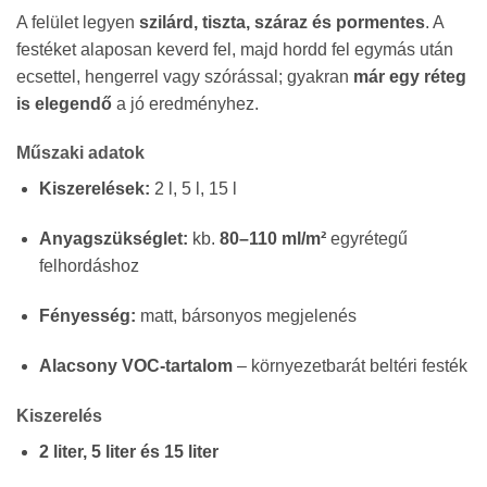
A felület legyen
szilárd, tiszta, száraz és pormentes
. A
festéket alaposan keverd fel, majd hordd fel egymás után
ecsettel, hengerrel vagy szórással; gyakran
már egy réteg
is elegendő
a jó eredményhez.
Műszaki adatok
Kiszerelések:
2 l, 5 l, 15 l
Anyagszükséglet:
kb.
80–110 ml/m²
egyrétegű
felhordáshoz
Fényesség:
matt, bársonyos megjelenés
Alacsony VOC-tartalom
– környezetbarát beltéri festék
Kiszerelés
2 liter, 5 liter és 15 liter