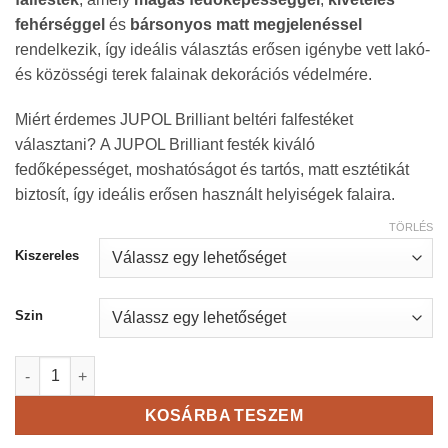
-
fehérséggel
és
bársonyos matt megjelenéssel
19
rendelkezik, így ideális választás erősen igénybe vett lakó-
700 Ft
és közösségi terek falainak dekorációs védelmére.
Miért érdemes JUPOL Brilliant beltéri falfestéket
választani? A JUPOL Brilliant festék kiváló
fedőképességet, moshatóságot és tartós, matt esztétikát
biztosít, így ideális erősen használt helyiségek falaira.
TÖRLÉS
Kiszereles
Szin
Jupol Brilliant - Csúcsminőségű beltéri mosható falfesték men
KOSÁRBA TESZEM