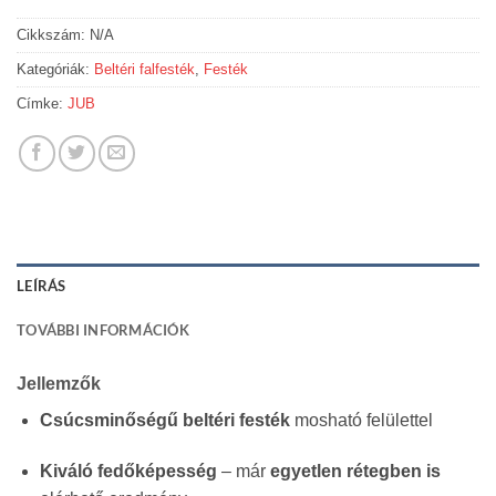
Cikkszám:
N/A
Kategóriák:
Beltéri falfesték
,
Festék
Címke:
JUB
LEÍRÁS
TOVÁBBI INFORMÁCIÓK
Jellemzők
Csúcsminőségű beltéri festék
mosható felülettel
Kiváló fedőképesség
– már
egyetlen rétegben is