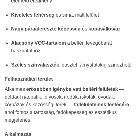
elérhető eredmény
Kivételes fehérség
és sima, matt felület
Nagy páraáteresztő képesség
és
kopásállóság
Alacsony VOC-tartalom
a beltéri levegőbarát
használathoz
Széles színválaszték
, pasztell árnyalatokig színezhető
Felhasználási terület
Alkalmas
erősebben igénybe vett beltéri felületek
—
például nappalik, folyosók, irodák, iskolák, óvodák,
kórházak és közösségi terek —
falfelületeinek festésére
,
ahol fontos a tartósság, fedőképesség és esztétikus
megjelenés.
Alkalmazás