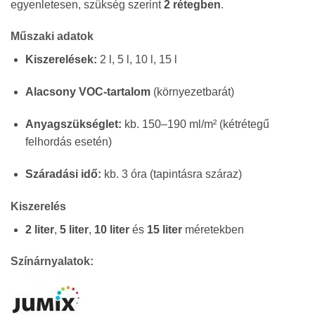
egyenletesen, szükség szerint
2 rétegben
.
Műszaki adatok
Kiszerelések:
2 l, 5 l, 10 l, 15 l
Alacsony VOC-tartalom
(környezetbarát)
Anyagszükséglet:
kb. 150–190 ml/m² (kétrétegű
felhordás esetén)
Száradási idő:
kb. 3 óra (tapintásra száraz)
Kiszerelés
2 liter
,
5 liter
,
10 liter
és
15 liter
méretekben
Színárnyalatok: