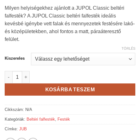
Milyen helyiségekhez ajánlott a JUPOL Classic beltéri
falfesték? A JUPOL Classic beltéri falfesték ideális
kevésbé igénybe vett falak és mennyezetek festésére lakó-
és középületekben, ahol fontos a matt, páraáteresztő
felület.
TÖRLÉS
Kiszereles
Jupol Classic beltéri falfesték - fehér mennyiség
KOSÁRBA TESZEM
Cikkszám:
N/A
Kategóriák:
Beltéri falfesték
,
Festék
Címke:
JUB