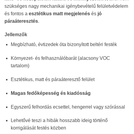
15
szükséges nagy mechanikai igénybevételű felületvédelem
200 Ft
és fontos a
esztétikus matt megjelenés
és
jó
páraáteresztés
.
Jellemzők
Megbízható, évtizedek óta bizonyított beltéri festék
Környezet- és felhasználóbarát (alacsony VOC
tartalom)
Esztétikus, matt és páraáteresztő felület
Magas fedőképesség és kiadósság
Egyszerű felhordás ecsettel, hengerrel vagy szórással
Lehetővé teszi a hibák hosszabb ideig történő
korrigálását festés közben