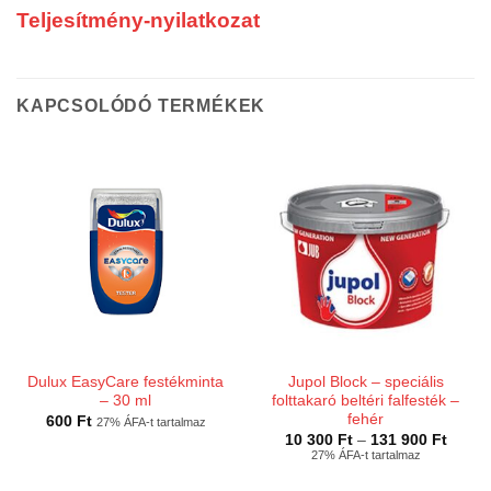
Teljesítmény-nyilatkozat
KAPCSOLÓDÓ TERMÉKEK
Dulux EasyCare festékminta
Jupol Block – speciális
– 30 ml
folttakaró beltéri falfesték –
fehér
600
Ft
27% ÁFA-t tartalmaz
Ártart
10 300
Ft
–
131 900
Ft
10
27% ÁFA-t tartalmaz
300 Ft
-