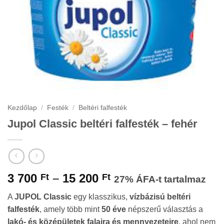
Kezdőlap
/
Festék
/
Beltéri falfesték
Jupol Classic beltéri falfesték – fehér
Ártartomány:
3 700
–
15 200
Ft
Ft
27% ÁFA-t tartalmaz
3
A
JUPOL Classic
egy klasszikus,
vízbázisú beltéri
700 Ft
falfesték
, amely több mint
50 éve
népszerű választás a
-
lakó- és középületek falaira és mennyezeteire
, ahol nem