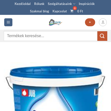
Skip
Kezdőoldal
Rólunk
Szolgáltatásaink
Inspirációk
to
Szakmai blog
Kapcsolat
0
Ft
content
+
Keresés
a
következőre: