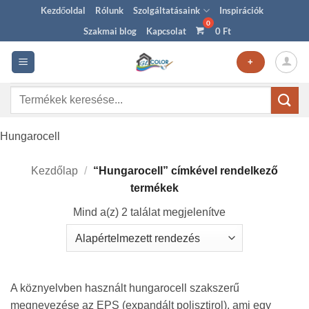
Skip
Kezdőoldal
Rólunk
Szolgáltatásaink
Inspirációk
to
Szakmai blog
Kapcsolat
0
Ft
content
+
Keresés
a
következőre:
Hungarocell
Kezdőlap
/
“Hungarocell” címkével rendelkező
termékek
Mind a(z) 2 találat megjelenítve
A köznyelvben használt hungarocell szakszerű
megnevezése az EPS (expandált polisztirol), ami egy