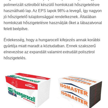
polimerizált sztirolból készülő homlokzati hőszigetelésre
használható lap. Az EPS lapok 98%-a levegő, így nagyon
jó hőszigetelő tulajdonsággal rendelkeznek. Általában
homlokzati hőszigetelésre használják őket a lábazatvonal
felett beépítve.
Érdekesség, hogy a hungarocell kifejezés annak korábbi
gyártója miatt maradt a köztudatban. Ennek szakszerű
elnevezése az expandált valamint extrudált polisztirol
hőszigetelés.