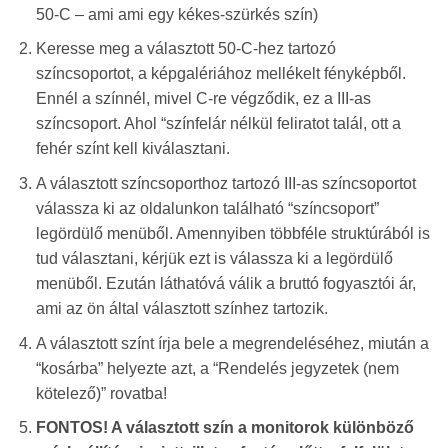
50-C – ami ami egy kékes-szürkés szín)
Keresse meg a választott 50-C-hez tartozó
színcsoportot, a képgalériához mellékelt fényképből.
Ennél a színnél, mivel C-re végződik, ez a III-as
színcsoport. Ahol “színfelár nélkül feliratot talál, ott a
fehér színt kell kiválasztani.
A választott színcsoporthoz tartozó III-as színcsoportot
válassza ki az oldalunkon található “színcsoport”
legördülő menüből. Amennyiben többféle struktúrából is
tud választani, kérjük ezt is válassza ki a legördülő
menüből. Ezután láthatóvá válik a bruttó fogyasztói ár,
ami az ön által választott színhez tartozik.
A választott színt írja bele a megrendeléséhez, miután a
“kosárba” helyezte azt, a “Rendelés jegyzetek
(nem
kötelező)”
rovatba!
FONTOS! A választott szín a monitorok különböző