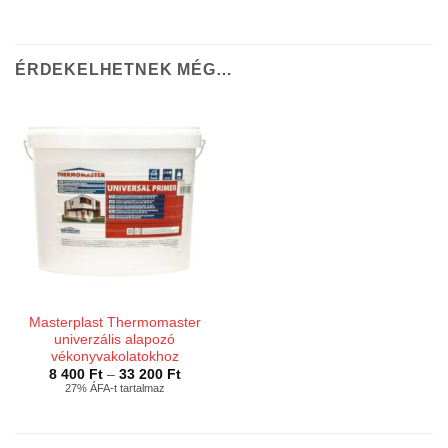
ÉRDEKELHETNEK MÉG…
Masterplast Thermomaster
univerzális alapozó
vékonyvakolatokhoz
Ártartomány:
8 400
Ft
–
33 200
Ft
8
27% ÁFA-t tartalmaz
400 Ft
-
33
200 Ft