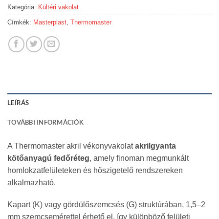
Kategória:
Kültéri vakolat
Címkék:
Masterplast
,
Thermomaster
LEÍRÁS
TOVÁBBI INFORMÁCIÓK
A Thermomaster akril vékonyvakolat
akrilgyanta
kötőanyagú fedőréteg
, amely finoman megmunkált
homlokzatfelületeken és hőszigetelő rendszereken
alkalmazható.
Kapart (K) vagy gördülőszemcsés (G) struktúrában, 1,5–2
mm szemcsemérettel érhető el, így különböző felületi