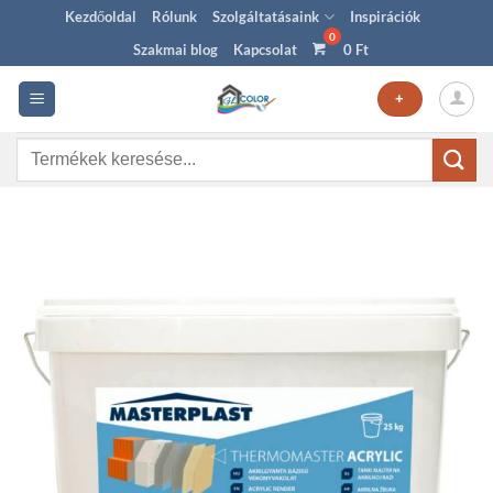
Skip
Kezdőoldal
Rólunk
Szolgáltatásaink
Inspirációk
to
Szakmai blog
Kapcsolat
0
Ft
content
+
Keresés
a
következőre: