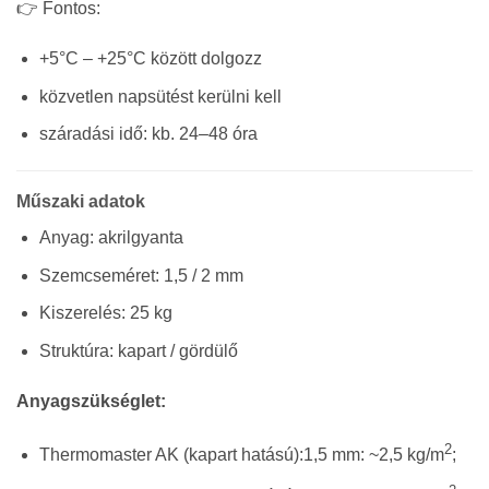
👉 Fontos:
+5°C – +25°C között dolgozz
közvetlen napsütést kerülni kell
száradási idő: kb. 24–48 óra
Műszaki adatok
Anyag: akrilgyanta
Szemcseméret: 1,5 / 2 mm
Kiszerelés: 25 kg
Struktúra: kapart / gördülő
Anyagszükséglet:
2
Thermomaster AK (kapart hatású):1,5 mm: ~2,5 kg/m
;