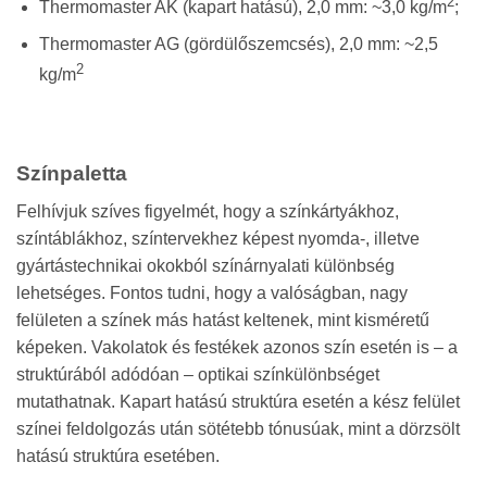
2
Thermomaster AK (kapart hatású), 2,0 mm: ~3,0 kg/m
;
Thermomaster AG (gördülőszemcsés), 2,0 mm: ~2,5
2
kg/m
Színpaletta
Felhívjuk szíves figyelmét, hogy a színkártyákhoz,
színtáblákhoz, színtervekhez képest nyomda-, illetve
gyártástechnikai okokból színárnyalati különbség
lehetséges. Fontos tudni, hogy a valóságban, nagy
felületen a színek más hatást keltenek, mint kisméretű
képeken. Vakolatok és festékek azonos szín esetén is – a
struktúrából adódóan – optikai színkülönbséget
mutathatnak. Kapart hatású struktúra esetén a kész felület
színei feldolgozás után sötétebb tónusúak, mint a dörzsölt
hatású struktúra esetében.