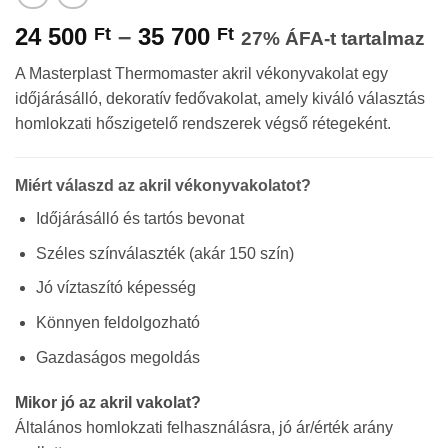
Ártartomány:
24 500
–
35 700
Ft
Ft
27% ÁFA-t tartalmaz
24
A Masterplast Thermomaster akril vékonyvakolat egy
500 Ft
időjárásálló, dekoratív fedővakolat, amely kiváló választás
-
homlokzati hőszigetelő rendszerek végső rétegeként.
35
700 Ft
Miért válaszd az akril vékonyvakolatot?
Időjárásálló és tartós bevonat
Széles színválaszték (akár 150 szín)
Jó víztaszító képesség
Könnyen feldolgozható
Gazdaságos megoldás
Mikor jó az akril vakolat?
Általános homlokzati felhasználásra, jó ár/érték arány