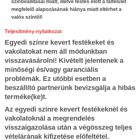
színbeállításai miatt, illetve festés előtt a falfelület
megfelelő alapozásának hiánya miatt eltérhet a
valós színtől!
Teljesítmény-nyilatkozat
Egyedi színre kevert festékeket és
vakolatokat nem áll módunkban
visszavásárolni! Kivételt jelentenek a
minőségi és/vagy garanciális
problémák. Ez utóbbi esetben a
beszállító partnerünk bevizsgálja a hibás
terméke(ke)t.
Az egyedi színre kevert festékeknél és
vakolatoknál a megrendelés
visszaigazolása után a végösszeg teljes
vételárának kifizetése előfeltétel.