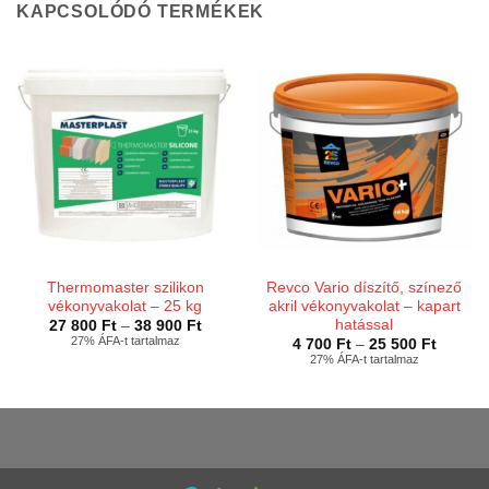
KAPCSOLÓDÓ TERMÉKEK
Thermomaster szilikon
Revco Vario díszítő, színező
vékonyvakolat – 25 kg
akril vékonyvakolat – kapart
hatással
Ártartomány:
27 800
Ft
–
38 900
Ft
27
27% ÁFA-t tartalmaz
Ártarto
4 700
Ft
–
25 500
Ft
800 Ft
4
27% ÁFA-t tartalmaz
-
700 Ft
38
-
900 Ft
25
500 Ft