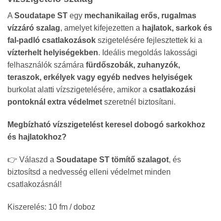
A
Soudatape ST
egy
mechanikailag erős, rugalmas
vízzáró szalag
, amelyet kifejezetten a
hajlatok, sarkok és
fal-padló csatlakozások
szigetelésére fejlesztettek ki a
vízterhelt helyiségekben
. Ideális megoldás lakossági
felhasználók számára
fürdőszobák, zuhanyzók,
teraszok, erkélyek vagy egyéb nedves helyiségek
burkolat alatti vízszigetelésére, amikor a
csatlakozási
pontoknál extra védelmet
szeretnél biztosítani.
Megbízható vízszigetelést keresel dobogó sarkokhoz
és hajlatokhoz?
👉 Válaszd a
Soudatape ST tömítő szalagot
, és
biztosítsd a nedvesség elleni védelmet minden
csatlakozásnál!
Kiszerelés: 10 fm / doboz