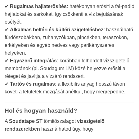
✔
Rugalmas hajlaterősítés:
hatékonyan erősíti a fal-padló
hajlatokat és sarkokat, így csökkenti a víz bejutásának
esélyét.
✔
Alkalmas beltéri és kültéri szigeteléshez:
használható
fürdőszobákban, zuhanyzókban, pincékben, teraszokon,
erkélyeken és egyéb nedves vagy partkényszeres
helyeken.
✔
Egyszerű integrálás:
korábban felhordott vízszigetelő
membránok (pl. Soudagum LM) közé helyezve erősíti a
réteget és javítja a vízzáró rendszert.
✔
Tartós és rugalmas:
a flexibilis anyag hosszú távon
követi a felületek mozgását anélkül, hogy megrepedne.
Hol és hogyan használd?
A
Soudatape ST
tömítőszalagot
vízszigetelő
rendszerekben
használhatod úgy, hogy: