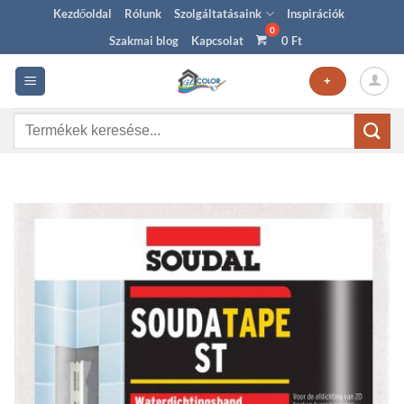
Skip
Kezdőoldal
Rólunk
Szolgáltatásaink
Inspirációk
to
Szakmai blog
Kapcsolat
0
Ft
content
+
Keresés
a
következőre: