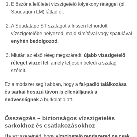
Először a felületet vízszigetelő folyékony réteggel (pl.
Soudagum LM) láttad el.
A Soudatape ST szalagot a frissen felhordott
vízszigetelőbe helyezed, majd simítóval vagy spatulával
enyhén bedolgozod
.
Miután az első réteg megszáradt,
újabb vízszigetelő
réteget viszel fel
, amely teljesen befedi a szalag
széleit.
Ez a módszer segít abban, hogy a
fal-padló találkozása
és sarkai hosszú távon is ellenálljanak a
nedvességnek
a burkolat alatt.
Összegzés – biztonságos vízszigetelés
sarkokhoz és csatlakozásokhoz
Ha azt szeretnéd, hogy
vízszigetelő rendszered ne csak