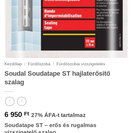
Kezdőlap
/
Fürdőszoba
/
Fürdőszobai vízszigetelés
Soudal Soudatape ST hajlaterősítő
szalag
6 950
Ft
27% ÁFA-t tartalmaz
Soudatape ST – erős és rugalmas
vízszigetelő szalag