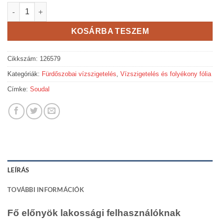
Soudal Soudatape ST hajlaterősítő szalag mennyiség
KOSÁRBA TESZEM
Cikkszám:
126579
Kategóriák:
Fürdőszobai vízszigetelés
,
Vízszigetelés és folyékony fólia
Címke:
Soudal
LEÍRÁS
TOVÁBBI INFORMÁCIÓK
Fő előnyök lakossági felhasználóknak