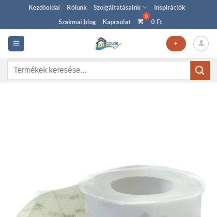
Skip
Kezdőoldal
Rólunk
Szolgáltatásaink
Inspirációk
to
Szakmai blog
Kapcsolat
0
Ft
content
+
Keresés
a
következőre: