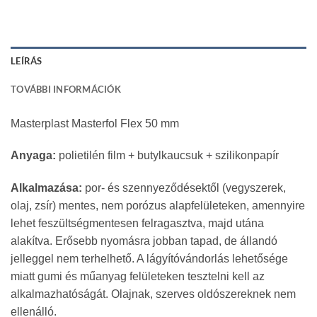
LEÍRÁS
TOVÁBBI INFORMÁCIÓK
Masterplast Masterfol Flex 50 mm
Anyaga:
polietilén film + butylkaucsuk + szilikonpapír
Alkalmazása:
por- és szennyeződésektől (vegyszerek,
olaj, zsír) mentes, nem porózus alapfelületeken, amennyire
lehet feszültségmentesen felragasztva, majd utána
alakítva. Erősebb nyomásra jobban tapad, de állandó
jelleggel nem terhelhető. A lágyítóvándorlás lehetősége
miatt gumi és műanyag felületeken tesztelni kell az
alkalmazhatóságát. Olajnak, szerves oldószereknek nem
ellenálló.