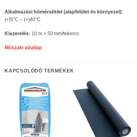
Alkalmazási hőmérséklet (alapfelület és környezet):
(+)5°C – (+)40°C
Kiszerelés:
10 m × 50 mm/tekercs
Műszaki adatlap
KAPCSOLÓDÓ TERMÉKEK