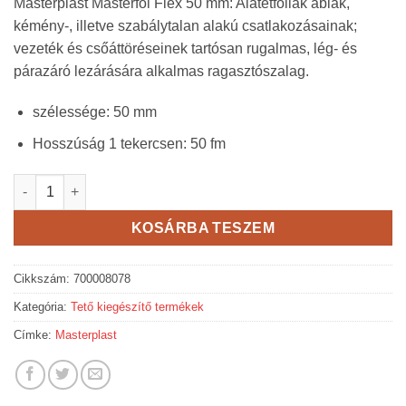
Masterplast Masterfol Flex 50 mm: Alátétfóliák ablak,
kémény-, illetve szabálytalan alakú csatlakozásainak;
vezeték és csőáttöréseinek tartósan rugalmas, lég- és
párazáró lezárására alkalmas ragasztószalag.
szélessége: 50 mm
Hosszúság 1 tekercsen: 50 fm
Masterplast Masterfol Flex 50 mm - párazáró ragasztószalag - 1
KOSÁRBA TESZEM
Cikkszám:
700008078
Kategória:
Tető kiegészítő termékek
Címke:
Masterplast