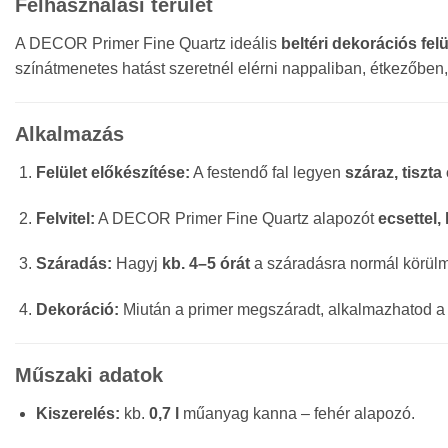
Felhasználási terület
A DECOR Primer Fine Quartz ideális
beltéri dekorációs fel
színátmenetes hatást szeretnél elérni nappaliban, étkezőben
Alkalmazás
Felület előkészítése:
A festendő fal legyen
száraz, tiszt
Felvitel:
A DECOR Primer Fine Quartz alapozót
ecsettel,
Száradás:
Hagyj
kb. 4–5 órát
a száradásra normál körülmén
Dekoráció:
Miután a primer megszáradt, alkalmazhatod 
Műszaki adatok
Kiszerelés:
kb.
0,7 l
műanyag kanna – fehér alapozó.