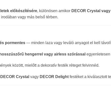
ületek előkészítésére
, különösen amikor
DECOR Crystal vagy
, irodában vagy más belső térben.
a és pormentes
— minden laza vagy leváló anyagot el kell távolí
 hosszúszőrű hengerrel vagy airless szórással
egyenletesen v
yek között, mielőtt a dekoratív festék réteget felvinnéd.
a
DECOR Crystal
vagy
DECOR Delight
festéket a kiválasztott t