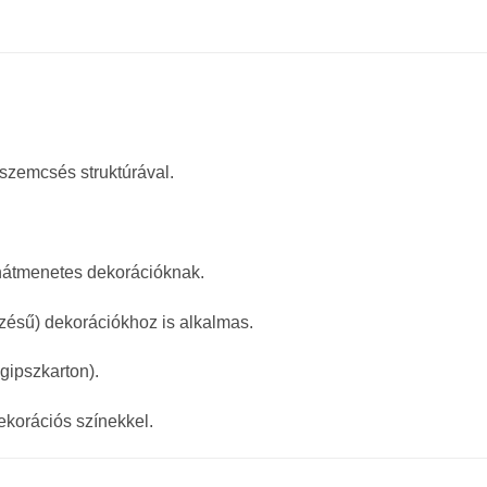
szemcsés struktúrával.
ínátmenetes dekorációknak.
lezésű) dekorációkhoz is alkalmas.
, gipszkarton).
ekorációs színekkel.