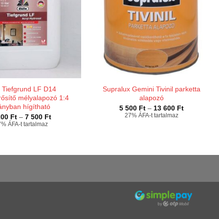
 Tiefgrund LF D14
Supralux Gemini Tivinil parketta
rősítő mélyalapozó 1:4
alapozó
ányban hígítható
Ártartomán
5 500
Ft
–
13 600
Ft
5
Ártartomány:
27% ÁFA-t tartalmaz
200
Ft
–
7 500
Ft
500 Ft
1
% ÁFA-t tartalmaz
-
200 Ft
13
-
600 Ft
7
500 Ft