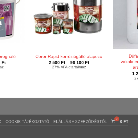
Düfa
pregnáló
Coror Rapid korróziógátló alapozó
vakolate
Ártartomány:
Ártartomány:
0
Ft
2 500
Ft
–
96 100
Ft
3
2
ar
maz
27% ÁFA-t tartalmaz
100 Ft
500 Ft
1 
-
-
27
8
96
300 Ft
100 Ft
K
COOKIE TÁJÉKOZTATÓ
ELÁLLÁS A SZERZŐDÉSTŐL
0
FT