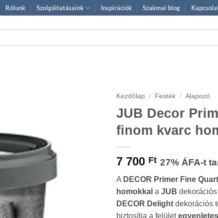
Rólunk
Szolgáltatásaink
Inspirációk
Szakmai blog
Kapcsola
Kezdőlap
/
Festék
/
Alapozó
JUB Decor Prime
finom kvarc ho
7 700
Ft
27% ÁFA-t ta
A
DECOR Primer Fine Quar
homokkal
a
JUB
dekorációs
DECOR Delight
dekorációs te
biztosítja a felület
egyenletes