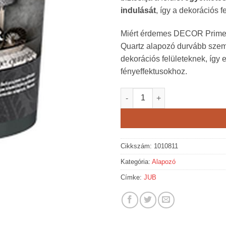
indulását
, így a dekorációs 
Miért érdemes DECOR Primer
Quartz alapozó durvább szemc
dekorációs felületeknek, így e
fényeffektusokhoz.
JUB Decor Primer fine quartz 
Cikkszám:
1010811
Kategória:
Alapozó
Címke:
JUB