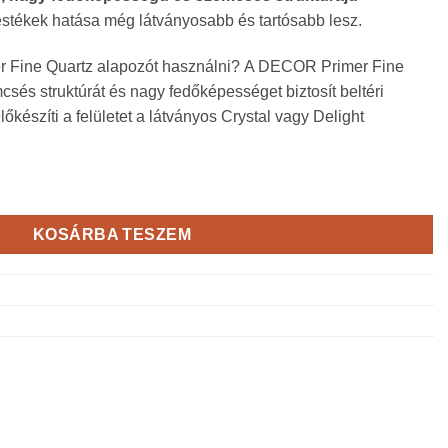
festékek hatása még látványosabb és tartósabb lesz.
 Fine Quartz alapozót használni? A DECOR Primer Fine
sés struktúrát és nagy fedőképességet biztosít beltéri
lőkészíti a felületet a látványos Crystal vagy Delight
- fehér alapozó finom kvarc homokkal mennyiség
KOSÁRBA TESZEM