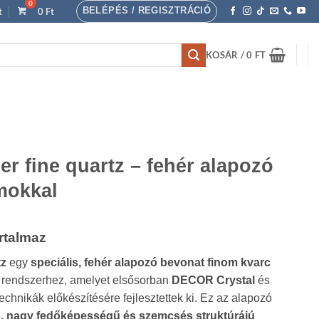
BELÉPÉS / REGISZTRÁCIÓ
t
0
Ft
KOSÁR /
0
FT
r fine quartz – fehér alapozó
mokkal
rtalmaz
tz
egy
speciális, fehér alapozó bevonat finom kvarc
 rendszerhez, amelyet elsősorban
DECOR Crystal
és
chnikák előkészítésére fejlesztettek ki. Ez az alapozó
, nagy fedőképességű és szemcsés struktúrájú