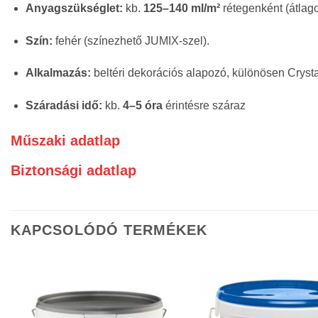
Anyagszükséglet:
kb.
125–140 ml/m²
rétegenként (átlago
Szín:
fehér (színezhető JUMIX-szel).
Alkalmazás:
beltéri dekorációs alapozó, különösen Crysta
Száradási idő:
kb.
4–5 óra
érintésre száraz
Műszaki adatlap
Biztonsági adatlap
KAPCSOLÓDÓ TERMÉKEK