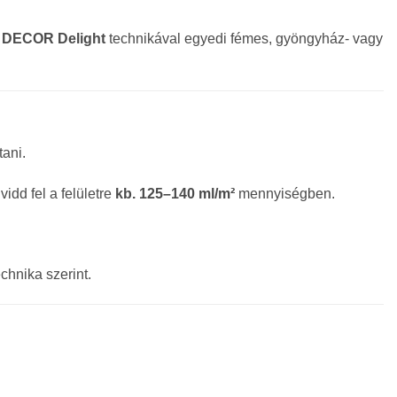
 DECOR Delight
technikával egyedi fémes, gyöngyház- vagy
tani.
idd fel a felületre
kb. 125–140 ml/m²
mennyiségben.
echnika szerint.