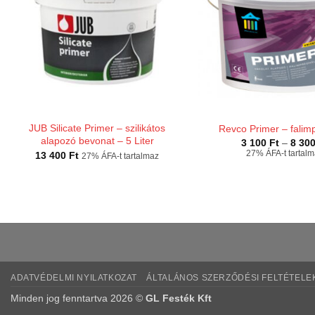
JUB Silicate Primer – szilikátos
Revco Primer – falim
alapozó bevonat – 5 Liter
3 100
Ft
–
8 30
27% ÁFA-t tartal
13 400
Ft
27% ÁFA-t tartalmaz
ADATVÉDELMI NYILATKOZAT
ÁLTALÁNOS SZERZŐDÉSI FELTÉTELE
Minden jog fenntartva 2026 ©
GL Festék Kft