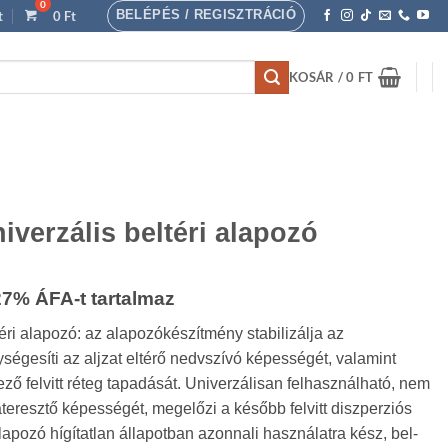
BELÉPÉS / REGISZTRÁCIÓ
t
0
Ft
KOSÁR /
0
FT
verzális beltéri alapozó
rtartomány:
27% ÁFA-t tartalmaz
ri alapozó: az alapozókészítmény stabilizálja az
00 Ft
ységesíti az aljzat eltérő nedvszívó képességét, valamint
ező felvitt réteg tapadását. Univerzálisan felhasználható, nem
áteresztő képességét, megelőzi a később felvitt diszperziós
00 Ft
lapozó hígítatlan állapotban azonnali használatra kész, bel-