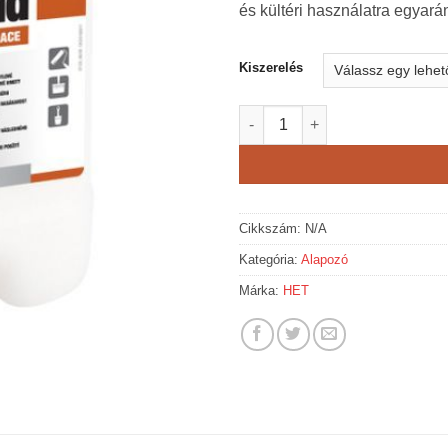
és kültéri használatra egyará
Kiszerelés
HET A-Grund univerzális belté
Cikkszám:
N/A
Kategória:
Alapozó
Márka:
HET