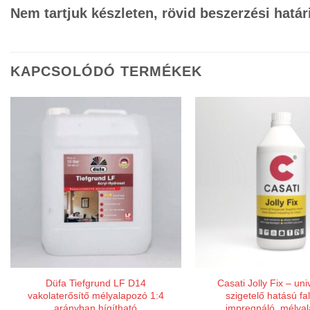
Nem tartjuk készleten, rövid beszerzési határ
KAPCSOLÓDÓ TERMÉKEK
Düfa Tiefgrund LF D14
Casati Jolly Fix – uni
vakolaterősítő mélyalapozó 1:4
szigetelő hatású fal
arányban hígítható
impregnáló, mélya