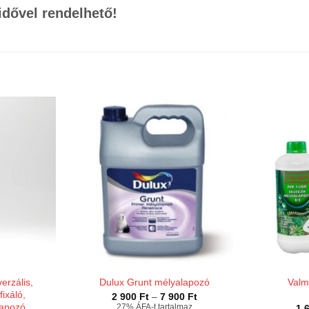
idővel rendelhető!
verzális,
Valm
Dulux Grunt mélyalapozó
fixáló,
Ártartomány:
2 900
Ft
–
7 900
Ft
2
lapozó
27% ÁFA-t tartalmaz
1 