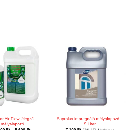
or Air Flow lélegző
Supralux impregnáló mélyalapozó –
mélyalapozó
5 Liter
Ártartomány:
600
Ft
–
5 600
Ft
7 100
Ft