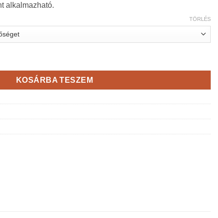
nt alkalmazható.
TÖRLÉS
ri alapozó mennyiség
KOSÁRBA TESZEM