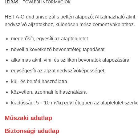
LEÍRÁS
TOVÁBBI INFORMÁCIÓK
HET A-Grund univerzális beltéri alapozó: Alkalmazható akril, s
nedvszívó aljzatokhoz, különösen mész-cement vakolathoz.
megerősíti, egyesíti az alapfelületet
növeli a következő bevonatréteg tapadását
alkalmas akril, vinil és szilikon bevonatok alapozására
egységesíti az aljzat nedvszívóképességét
kül- és beltéri használatra
közvetlen, azonnali felhasználásra
kiadósság: 5 – 10 m²/kg egy rétegben az alapfelület szerk
Műszaki adatlap
Biztonsági adatlap