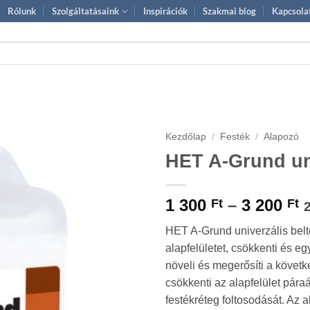
Rólunk
Szolgáltatásaink
Inspirációk
Szakmai blog
Kapcsola
Kezdőlap
/
Festék
/
Alapozó
HET A-Grund uni
Á
1 300
–
3 200
Ft
Ft
1
HET A-Grund univerzális belté
3
alapfelületet, csökkenti és eg
-
növeli és megerősíti a követk
3
csökkenti az alapfelület pára
2
festékréteg foltosodását. Az a