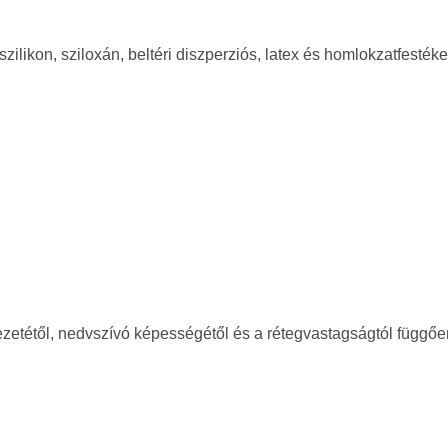
zilikon, sziloxán, beltéri diszperziós, latex és homlokzatfesték
ezetétől, nedvszívó képességétől és a rétegvastagságtól függőe