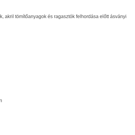
ek, akril tömítőanyagok és ragasztók felhordása előtt ásványi
n