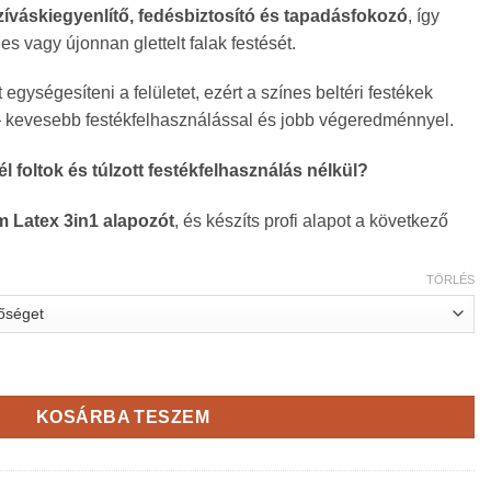
zíváskiegyenlítő, fedésbiztosító és tapadásfokozó
, így
s vagy újonnan glettelt falak festését.
 egységesíteni a felületet, ezért a színes beltéri festékek
kevesebb festékfelhasználással és jobb végeredménnyel.
él foltok és túlzott festékfelhasználás nélkül?
 Latex 3in1 alapozót
, és készíts profi alapot a következő
TÖRLÉS
pozó mennyiség
KOSÁRBA TESZEM