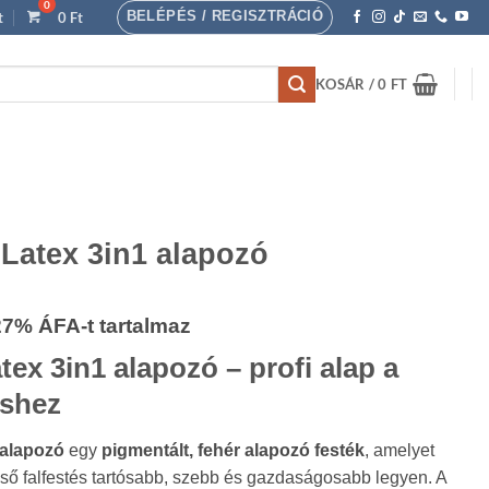
BELÉPÉS / REGISZTRÁCIÓ
t
0
Ft
KOSÁR /
0
FT
atex 3in1 alapozó
rtartomány:
27% ÁFA-t tartalmaz
ex 3in1 alapozó – profi alap a
00 Ft
éshez
00 Ft
 alapozó
egy
pigmentált, fehér alapozó festék
, amelyet
égső falfestés tartósabb, szebb és gazdaságosabb legyen. A