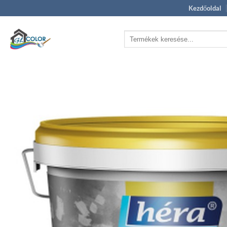
Skip
Kezdőoldal
to
content
Keresés
a
következőre: