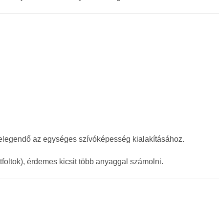
 elegendő az egységes szívóképesség kialakításához.
ttfoltok), érdemes kicsit több anyaggal számolni.