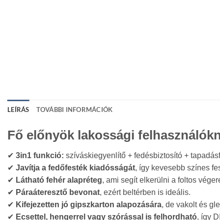
LEÍRÁS
TOVÁBBI INFORMÁCIÓK
Fő előnyök lakossági felhasználók
✔
3in1 funkció:
szíváskiegyenlítő + fedésbiztosító + tapadás
✔
Javítja a fedőfesték kiadósságát
, így kevesebb színes fe
✔
Látható fehér alapréteg
, ami segít elkerülni a foltos vége
✔
Páraáteresztő bevonat
, ezért beltérben is ideális.
✔
Kifejezetten jó gipszkarton alapozására
, de vakolt és gle
✔
Ecsettel, hengerrel vagy szórással is felhordható
, így 