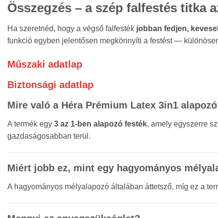
Összegzés – a szép falfestés titka 
Ha szeretnéd, hogy a végső falfesték
jobban fedjen, keves
funkció egyben jelentősen megkönnyíti a festést — különösen ú
Műszaki adatlap
Biztonsági adatlap
Mire való a Héra Prémium Latex 3in1 alapozó
A termék egy
3 az 1-ben alapozó festék
, amely egyszerre sz
gazdaságosabban terül.
Miért jobb ez, mint egy hagyományos mélya
A hagyományos mélyalapozó általában áttetsző, míg ez a te