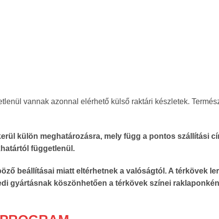
etlenül vannak azonnal elérhető külső raktári készletek. Termé
rül külön meghatározásra, mely függ a pontos szállítási címtő
khatártól függetlenül.
öző beállításai miatt eltérhetnek a valóságtól. A térkövek 
di gyártásnak köszönhetően a térkövek színei raklaponként