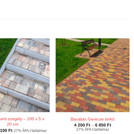
erti szegély – 100 x 5 x
Barabás Gerecse térkő
20 cm
Ártartomány
4 200
Ft
–
6 850
Ft
4
Ártartomány:
27% ÁFA-t tartalmaz
 100
Ft
27% ÁFA-t tartalmaz
200 Ft