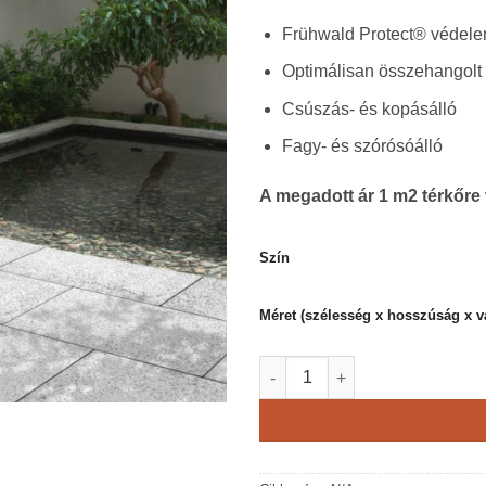
Frühwald Protect® védelem
Optimálisan összehangolt
Csúszás- és kopásálló
Fagy- és szórósóálló
A megadott ár 1 m2 térkőre
Szín
Méret (szélesség x hosszúság x v
Frühwald Tiziano térkő menny