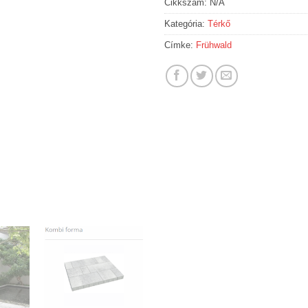
Cikkszám:
N/A
Kategória:
Térkő
Címke:
Frühwald