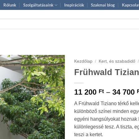
Rólunk
Szolgáltatásaink
Inspirációk
Szakmai blog
Kapcsola
Kezdőlap
/
Kert, és szabadidő
Frühwald Tizian
11 200
–
34 700
Ft
A Frühwald Tiziano térkő kel
különböző színei minden egye
egyéni hangsúlyokat hoznak l
különlegessé tesz. A tiszta, 
teszi a kertet.