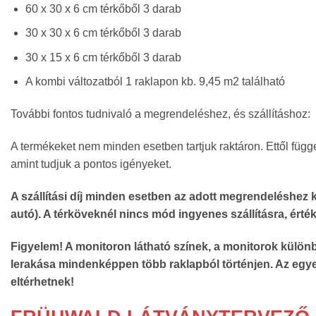
60 x 30 x 6 cm térkőből 3 darab
30 x 30 x 6 cm térkőből 3 darab
30 x 15 x 6 cm térkőből 3 darab
A kombi változatból 1 raklapon kb. 9,45 m2 található
További fontos tudnivaló a megrendeléshez, és szállításhoz:
A termékeket nem minden esetben tartjuk raktáron. Ettől függ
amint tudjuk a pontos igényeket.
A szállítási díj minden esetben az adott megrendeléshez ke
autó). A térköveknél nincs mód ingyenes szállításra, érté
Figyelem! A monitoron látható színek, a monitorok különb
lerakása mindenképpen több raklapból történjen. Az egye
eltérhetnek!