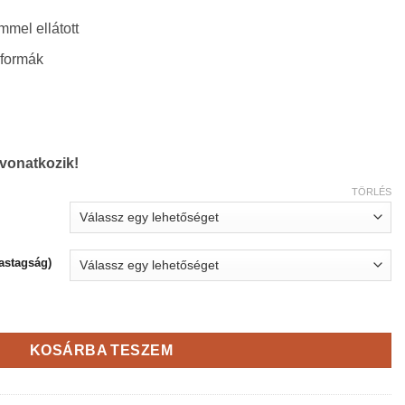
mel ellátott
 formák
 vonatkozik!
TÖRLÉS
astagság)
iség
KOSÁRBA TESZEM