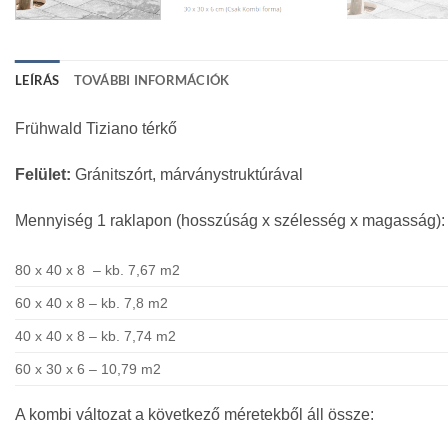
LEÍRÁS
TOVÁBBI INFORMÁCIÓK
Frühwald Tiziano térkő
Felület:
Gránitszórt, márványstruktúrával
Mennyiség 1 raklapon (hosszúság x szélesség x magasság):
80 x 40 x 8 – kb. 7,67 m2
60 x 40 x 8 – kb. 7,8 m2
40 x 40 x 8 – kb. 7,74 m2
60 x 30 x 6 – 10,79 m2
A kombi változat a következő méretekből áll össze: