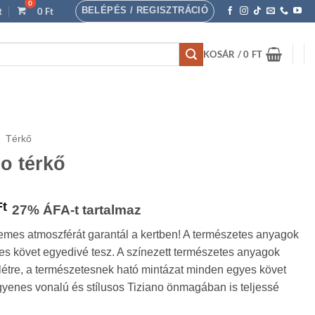
BELÉPÉS / REGISZTRÁCIÓ
t
0
Ft
KOSÁR /
0
FT
/
Térkő
o térkő
Ártartomány:
Ft
27% ÁFA-t tartalmaz
11
lemes atmoszférát garantál a kertben! A természetes anyagok
200 Ft
s követ egyedivé tesz. A színezett természetes anyagok
-
étre, a természetesnek ható mintázat minden egyes követ
34
egyenes vonalú és stílusos Tiziano önmagában is teljessé
700 Ft