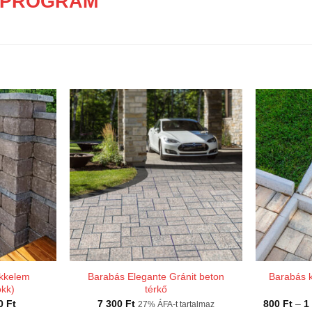
 PROGRAM
okkelem
Barabás Elegante Gránit beton
Barabás k
okk)
térkő
Ártartomány:
00
Ft
7 300
Ft
800
Ft
–
1
27% ÁFA-t tartalmaz