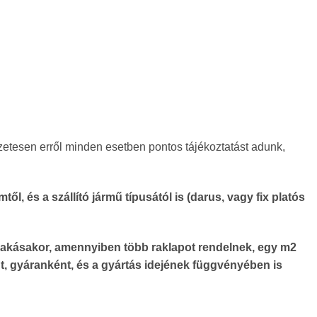
szetesen erről minden esetben pontos tájékoztatást adunk,
l, és a szállító jármű típusától is (darus, vagy fix platós
lerakásakor, amennyiben több raklapot rendelnek, egy m2
, gyáranként, és a gyártás idejének függvényében is