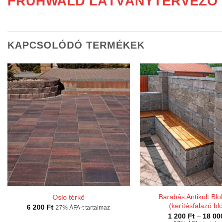
FRÜHWALD LÁTVÁNYTERVEZŐ
KAPCSOLÓDÓ TERMÉKEK
Barabás Antikolt Bl
Oslo térkő
(kerítésfalazó bl
6 200
Ft
27% ÁFA-t tartalmaz
1 200
Ft
–
18 0