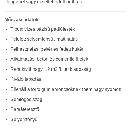
Hengerrel vagy ecsettel is felhordható.
Műszaki adatok
Típus: vizes bázisú padlófesték
Felület: selyemfényű / matt hatás
Felhasználás: beltér és fedett kültér
Alkalmazás: beton és cementfelületek
Rendkívül nagy, 12 m2 /Liter kiadósság
Kiváló tapadás
Ellenáll a forró gumiabroncsoknak (nem hagy nyomot)
Semleges szag
Páraáteresztő
Selyemfényű