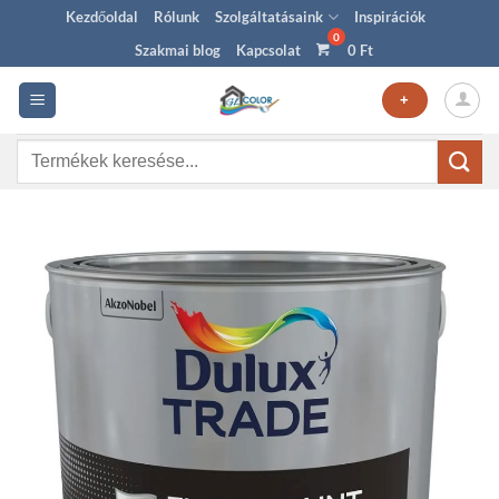
Skip
Kezdőoldal
Rólunk
Szolgáltatásaink
Inspirációk
to
Szakmai blog
Kapcsolat
0
Ft
content
+
Keresés
a
következőre: