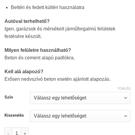
Beltéri és fedett kültéri használatra
Autóval terhelhető?
Igen, garázsok és mérsékelt járműforgalmú felületek
festésére készült.
Milyen felületre használható?
Beton és cement alapú padlókra.
Kell alá alapozó?
Erősen nedvszívó beton esetén ajánlott alapozás.
TÖRLÉS
Szín
Kiszerelés
Dulux Professional Garage profi garázs- és betonpadló festék