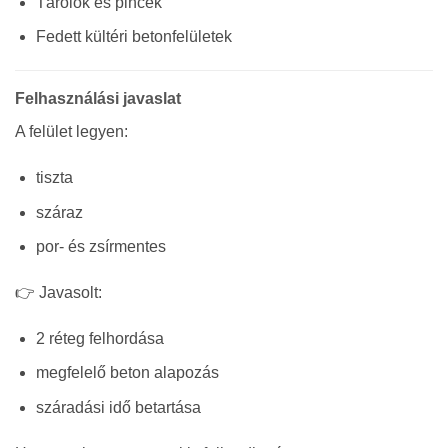
Tárolók és pincék
Fedett kültéri betonfelületek
Felhasználási javaslat
A felület legyen:
tiszta
száraz
por- és zsírmentes
👉 Javasolt:
2 réteg felhordása
megfelelő beton alapozás
száradási idő betartása