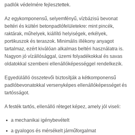
padlók védelmére fejlesztettek.
Az egykomponensű, selyemfényű, vízbázisú bevonat
beltéri és kültéri betonpadlófelületekre: mint pincék,
raktárak, műhelyek, kiállító helyiségek, erkélyek,
portikuszok és teraszok. Minimális illékony anyagot
tartalmaz, ezért kiválóan alkalmas beltéri használatra is.
Nagyon jó vízállósággal, üzemi folyadékokkal és savas
oldatokkal szembeni ellenállóképességgel rendelkezik.
Egyedülálló összetevői biztosítják a kétkomponensű
padlóbevonatokkal versenyképes ellenállóképességet és
tartósságot.
A festék tartós, ellenálló réteget képez, amely jól viseli:
a mechanikai igénybevételt
a gyalogos és mérsékelt járműforgalmat