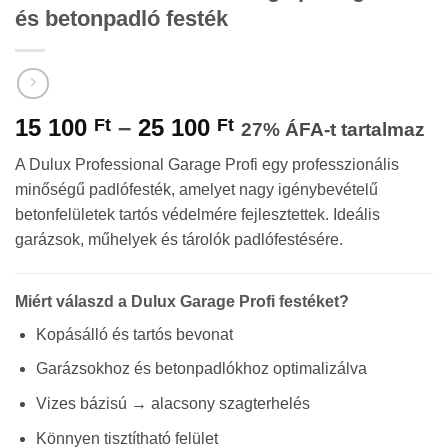
és betonpadló festék
Ártartomány:
15 100
–
25 100
Ft
Ft
27% ÁFA-t tartalmaz
15
A Dulux Professional Garage Profi egy professzionális
100 Ft
minőségű padlófesték, amelyet nagy igénybevételű
-
betonfelületek tartós védelmére fejlesztettek. Ideális
25
garázsok, műhelyek és tárolók padlófestésére.
100 Ft
Miért válaszd a Dulux Garage Profi festéket?
Kopásálló és tartós bevonat
Garázsokhoz és betonpadlókhoz optimalizálva
Vizes bázisú → alacsony szagterhelés
Könnyen tisztítható felület