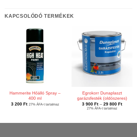
KAPCSOLÓDÓ TERMÉKEK
Hammerite Hőálló Spray –
Egrokorr Dunaplaszt
400 ml
garázsfesték (oldószeres)
Ártarto
3 200
Ft
3 900
Ft
–
29 800
Ft
27% ÁFA-t tartalmaz
3
27% ÁFA-t tartalmaz
900 Ft
-
29
800 Ft