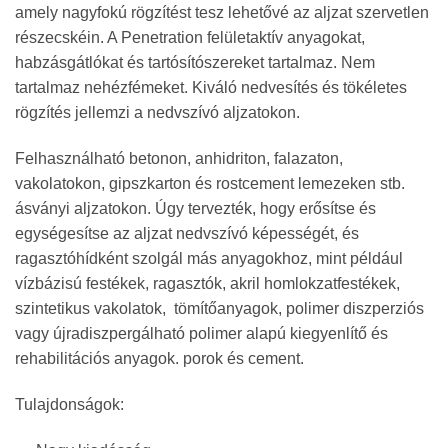
amely nagyfokú rögzítést tesz lehetővé az aljzat szervetlen
részecskéin. A Penetration felületaktív anyagokat,
habzásgátlókat és tartósítószereket tartalmaz. Nem
tartalmaz nehézfémeket. Kiváló nedvesítés és tökéletes
rögzítés jellemzi a nedvszívó aljzatokon.
Felhasználható betonon, anhidriton, falazaton,
vakolatokon, gipszkarton és rostcement lemezeken stb.
ásványi aljzatokon. Úgy tervezték, hogy erősítse és
egységesítse az aljzat nedvszívó képességét, és
ragasztóhídként szolgál más anyagokhoz, mint például
vízbázisú festékek, ragasztók, akril homlokzatfestékek,
szintetikus vakolatok, tömítőanyagok, polimer diszperziós
vagy újradiszpergálható polimer alapú kiegyenlítő és
rehabilitációs anyagok. porok és cement.
Tulajdonságok: