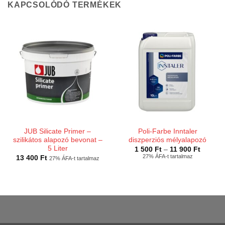
KAPCSOLÓDÓ TERMÉKEK
JUB Silicate Primer –
Poli-Farbe Inntaler
szilikátos alapozó bevonat –
diszperziós mélyalapozó
5 Liter
Ártarto
1 500
Ft
–
11 900
Ft
1
27% ÁFA-t tartalmaz
13 400
Ft
27% ÁFA-t tartalmaz
500 Ft
-
11
900 Ft