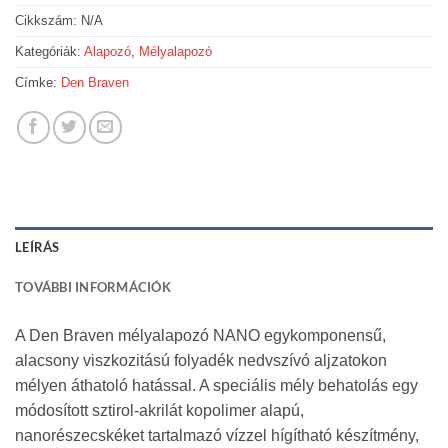
Cikkszám:
N/A
Kategóriák:
Alapozó
,
Mélyalapozó
Címke:
Den Braven
LEÍRÁS
TOVÁBBI INFORMÁCIÓK
A Den Braven mélyalapozó NANO egykomponensű,
alacsony viszkozitású folyadék nedvszívó aljzatokon
mélyen áthatoló hatással. A speciális mély behatolás egy
módosított sztirol-akrilát kopolimer alapú,
nanorészecskéket tartalmazó vízzel hígítható készítmény,