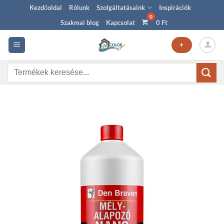
Skip
Kezdőoldal
Rólunk
Szolgáltatásaink
Inspirációk
to
Szakmai blog
Kapcsolat
0
Ft
content
+
Keresés
a
következőre: