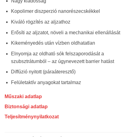
Nagy kiadósság
Kopolimer diszperzió nanorészecskékkel
Kiváló rögzítés az aljzathoz
Erősíti az aljzatot, növeli a mechanikai ellenállását
Kikeményedés után vízben oldhatatlan
Elnyomja az oldható sók felszaporodását a
szubsztrátumból – az úgynevezett barrier hatást
Diffúzió nyitott (páraáteresztő)
Felületaktív anyagokat tartalmaz
Műszaki adatlap
Biztonsági adatlap
Teljesítménynyilatkozat