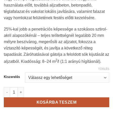
használata előtt, továbbá aljzatbeton, betonpadló,
téglafalazat és vakolat lokális javítására, valamint falazat
vagy homlokzat felületének festés előtti kezelésére.
25%-kal jobb a penetrációs képessége a szokásos sztirol-
akril alapozókénál – teljes telítettségnél legalább 20 mm
mélyre beszivárog, megerősíti az aljzatot, fokozza a
víztaszító képességét, és javítja a következő réteg
tapadását. Záróhatásával gátolja a feloldott sók kijutását az
2
aljzatból. Kiadósság: 8–24 m
/l (1:1 arányú hígításnál).
TÖRLÉS
Kiszerelés
Den Braven mélyalapozó NANO mennyiség
KOSÁRBA TESZEM