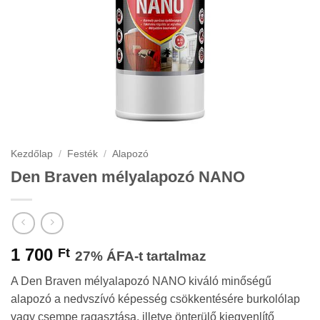
Kezdőlap
/
Festék
/
Alapozó
Den Braven mélyalapozó NANO
1 700
Ft
27% ÁFA-t tartalmaz
A Den Braven mélyalapozó NANO kiváló minőségű
alapozó a nedvszívó képesség csökkentésére burkolólap
vagy csempe ragasztása, illetve önterülő kiegyenlítő