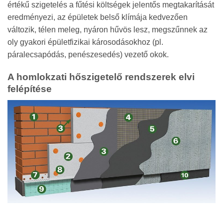
értékű szigetelés a fűtési költségek jelentős megtakarítását
eredményezi, az épületek belső klímája kedvezően
változik, télen meleg, nyáron hűvös lesz, megszűnnek az
oly gyakori épületfizikai károsodásokhoz (pl.
páralecsapódás, penészesedés) vezető okok.
A homlokzati hőszigetelő rendszerek elvi
felépítése