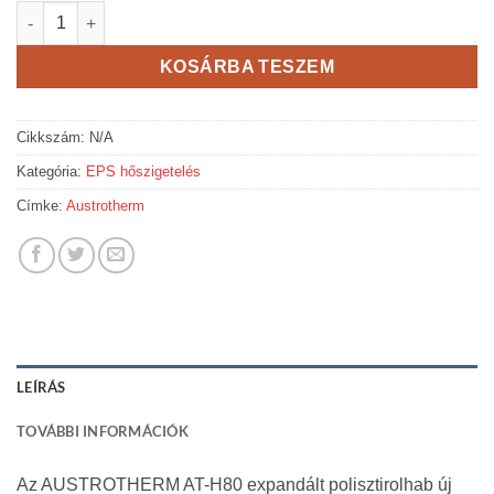
Austrotherm EPS AT-H80 homlokzati hőszigetelő lemez mennyi
KOSÁRBA TESZEM
Cikkszám:
N/A
Kategória:
EPS hőszigetelés
Címke:
Austrotherm
LEÍRÁS
TOVÁBBI INFORMÁCIÓK
Az AUSTROTHERM AT-H80 expandált polisztirolhab új