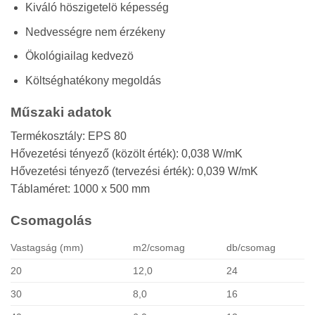
Kiváló höszigetelö képesség
Nedvességre nem érzékeny
Ökológiailag kedvezö
Költséghatékony megoldás
Műszaki adatok
Termékosztály: EPS 80
Hővezetési tényező (közölt érték): 0,038 W/mK
Hővezetési tényező (tervezési érték): 0,039 W/mK
Táblaméret: 1000 x 500 mm
Csomagolás
Vastagság (mm)
m2/csomag
db/csomag
20
12,0
24
30
8,0
16