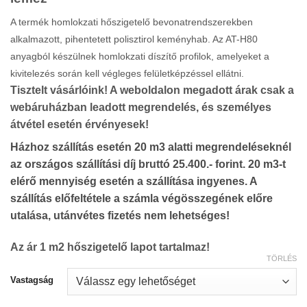
7
000 Ft
A termék homlokzati hőszigetelő bevonatrendszerekben
alkalmazott, pihentetett polisztirol keményhab. Az AT-H80
anyagból készülnek homlokzati díszítő profilok, amelyeket a
kivitelezés során kell végleges felületképzéssel ellátni.
Tisztelt vásárlóink! A weboldalon megadott árak csak a
webáruházban leadott megrendelés, és személyes
átvétel esetén érvényesek!
Házhoz szállítás esetén 20 m3 alatti megrendeléseknél
az országos szállítási díj bruttó 25.400.- forint. 20 m3-t
elérő mennyiség esetén a szállítása ingyenes. A
szállítás előfeltétele a számla végösszegének előre
utalása, utánvétes fizetés nem lehetséges!
Az ár 1 m2 hőszigetelő lapot tartalmaz!
TÖRLÉS
Vastagság