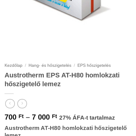
Kezdőlap
/
Hang- és hőszigetelés
/
EPS hőszigetelés
Austrotherm EPS AT-H80 homlokzati
hőszigetelő lemez
Ártartomány:
700
–
7 000
Ft
Ft
27% ÁFA-t tartalmaz
700 Ft
Austrotherm AT-H80 homlokzati hőszigetelő
-
lemez