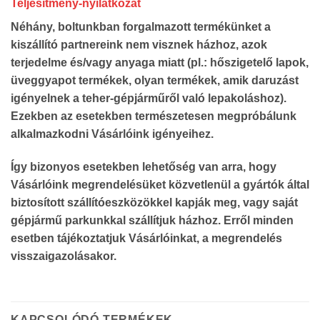
Teljesítmény-nyilatkozat
Néhány, boltunkban forgalmazott termékünket a
kiszállító partnereink nem visznek házhoz, azok
terjedelme és/vagy anyaga miatt (pl.: hőszigetelő lapok,
üveggyapot termékek, olyan termékek, amik daruzást
igényelnek a teher-gépjárműről való lepakoláshoz).
Ezekben az esetekben természetesen megpróbálunk
alkalmazkodni Vásárlóink igényeihez.
Így bizonyos esetekben lehetőség van arra, hogy
Vásárlóink megrendelésüket közvetlenül a gyártók által
biztosított szállítóeszközökkel kapják meg, vagy saját
gépjármű parkunkkal szállítjuk házhoz. Erről minden
esetben tájékoztatjuk Vásárlóinkat, a megrendelés
visszaigazolásakor.
KAPCSOLÓDÓ TERMÉKEK