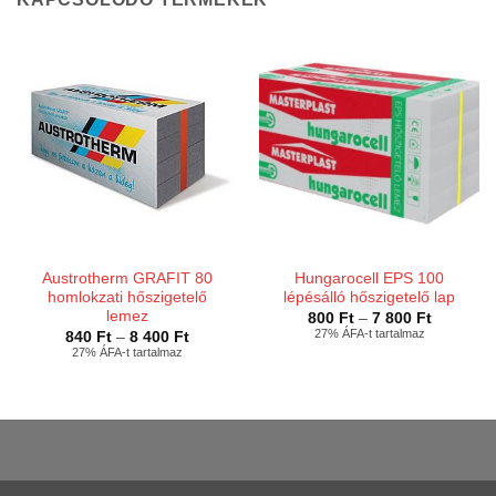
Austrotherm GRAFIT 80
Hungarocell EPS 100
homlokzati hőszigetelő
lépésálló hőszigetelő lap
lemez
Ártartom
800
Ft
–
7 800
Ft
800 Ft
27% ÁFA-t tartalmaz
Ártartomány:
840
Ft
–
8 400
Ft
-
840 Ft
27% ÁFA-t tartalmaz
7
-
800 Ft
8
400 Ft