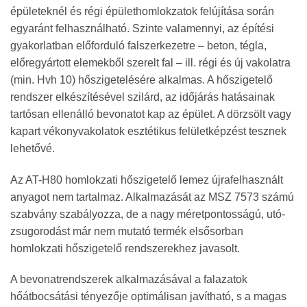
épületeknél és régi épülethomlokzatok felújítása során
egyaránt felhasználható. Szinte valamennyi, az építési
gyakorlatban előforduló falszerkezetre – beton, tégla,
előregyártott elemekből szerelt fal – ill. régi és új vakolatra
(min. Hvh 10) hőszigetelésére alkalmas. A hőszigetelő
rendszer elkészítésével szilárd, az időjárás hatásainak
tartósan ellenálló bevonatot kap az épület. A dörzsölt vagy
kapart vékonyvakolatok esztétikus felületképzést tesznek
lehetővé.
Az AT-H80 homlokzati hőszigetelő lemez újrafelhasznált
anyagot nem tartalmaz. Alkalmazását az MSZ 7573 számú
szabvány szabályozza, de a nagy méretpontosságú, utó-
zsugorodást már nem mutató termék elsősorban
homlokzati hőszigetelő rendszerekhez javasolt.
A bevonatrendszerek alkalmazásával a falazatok
hőátbocsátási tényezője optimálisan javítható, s a magas