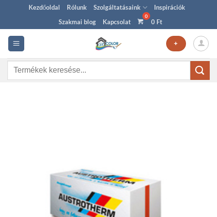
Skip
Kezdőoldal
Rólunk
Szolgáltatásaink
Inspirációk
to
Szakmai blog
Kapcsolat
0
Ft
content
+
Keresés
a
következőre: