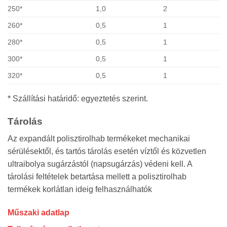
250*
1,0
2
260*
0,5
1
280*
0,5
1
300*
0,5
1
320*
0,5
1
* Szállítási határidő: egyeztetés szerint.
Tárolás
Az expandált polisztirolhab termékeket mechanikai
sérülésektől, és tartós tárolás esetén víztől és közvetlen
ultraibolya sugárzástól (napsugárzás) védeni kell. A
tárolási feltételek betartása mellett a polisztirolhab
termékek korlátlan ideig felhasználhatók
Műszaki adatlap