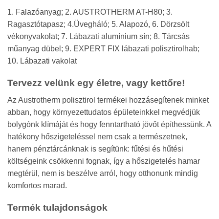
1. Falazóanyag; 2. AUSTROTHERM AT-H80; 3.
Ragasztótapasz; 4.Üvegháló; 5. Alapozó, 6. Dörzsölt
vékonyvakolat; 7. Lábazati alumínium sín; 8. Tárcsás
műanyag dübel; 9. EXPERT FIX lábazati polisztirolhab;
10. Lábazati vakolat
Tervezz velünk egy életre, vagy kettőre!
Az Austrotherm polisztirol termékei hozzásegítenek minket
abban, hogy környezettudatos épületeinkkel megvédjük
bolygónk klímáját és hogy fenntartható jövőt építhessünk. A
hatékony hőszigeteléssel nem csak a természetnek,
hanem pénztárcánknak is segítünk: fűtési és hűtési
költségeink csökkenni fognak, így a hőszigetelés hamar
megtérül, nem is beszélve arról, hogy otthonunk mindig
komfortos marad.
Termék tulajdonságok