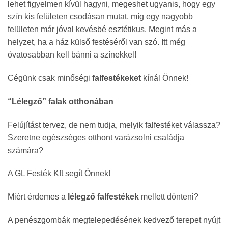
lehet figyelmen kívül hagyni, megeshet ugyanis, hogy egy
szín kis felületen csodásan mutat, míg egy nagyobb
felületen már jóval kevésbé esztétikus. Megint más a
helyzet, ha a ház külső festéséről van szó. Itt még
óvatosabban kell bánni a színekkel!
Cégünk csak minőségi
falfestékeket
kínál Önnek!
“Lélegző” falak otthonában
Felújítást tervez, de nem tudja, melyik falfestéket válassza?
Szeretne egészséges otthont varázsolni családja
számára?
A GL Festék Kft segít Önnek!
Miért érdemes a
lélegző falfestékek
mellett dönteni?
A penészgombák megtelepedésének kedvező terepet nyújt