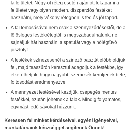
falfelületet. Négy-öt réteg esetén ajánlott lekaparni a
felületet vagy olyan modern, diszperziós festéket
használni, mely vékony rétegben is fed és jól tapad.
A fal lemosásával nem csak a szennyeződésektől, de a
fölösleges festékrétegtől is megszabadulhatunk, ne
sajnáljuk hát használni a spatulát vagy a hőlégfúvó
pisztolyt.
A festékek színezésénél a színező pasztát előbb oldjuk
fel, majd teaszűrőn keresztül adagoljuk a festékbe, így
elkerülhetjük, hogy nagyobb szemcsék kerüljenek bele,
foltosodást eredményezve.
A mennyezet festésével kezdjük, csepegés mentes
festékkel, ezután jöhetnek a falak. Mindig folyamatos,
egymást fedő sávokat húzzunk.
Keressen fel minket kérdéseivel, egyéni igényeivel,
munkatársaink készséggel segítenek Önnek!