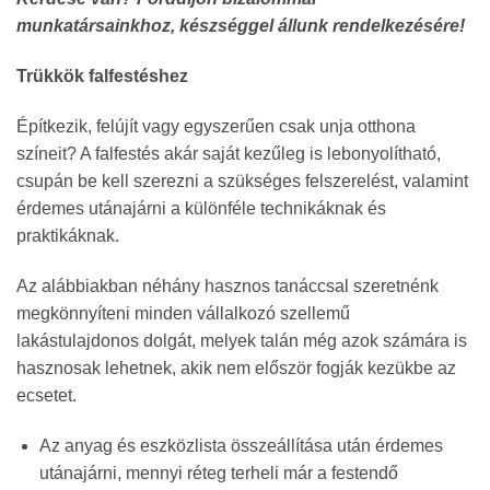
munkatársainkhoz, készséggel állunk rendelkezésére!
Trükkök falfestéshez
Építkezik, felújít vagy egyszerűen csak unja otthona
színeit? A falfestés akár saját kezűleg is lebonyolítható,
csupán be kell szerezni a szükséges felszerelést, valamint
érdemes utánajárni a különféle technikáknak és
praktikáknak.
Az alábbiakban néhány hasznos tanáccsal szeretnénk
megkönnyíteni minden vállalkozó szellemű
lakástulajdonos dolgát, melyek talán még azok számára is
hasznosak lehetnek, akik nem először fogják kezükbe az
ecsetet.
Az anyag és eszközlista összeállítása után érdemes
utánajárni, mennyi réteg terheli már a festendő