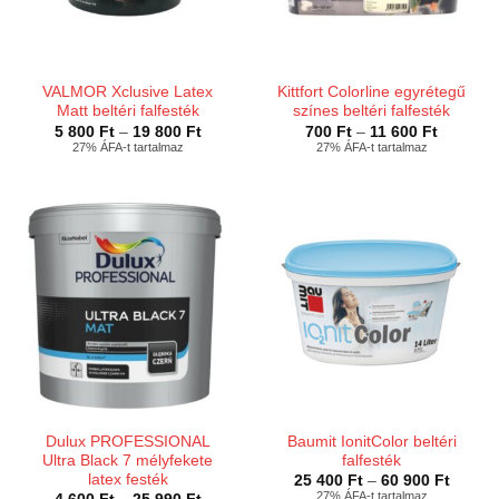
VALMOR Xclusive Latex
Kittfort Colorline egyrétegű
Matt beltéri falfesték
színes beltéri falfesték
Ártartomány:
Ártartom
5 800
Ft
–
19 800
Ft
700
Ft
–
11 600
Ft
5
700 Ft
27% ÁFA-t tartalmaz
27% ÁFA-t tartalmaz
800 Ft
-
-
11
19
600 Ft
800 Ft
Dulux PROFESSIONAL
Baumit IonitColor beltéri
Ultra Black 7 mélyfekete
falfesték
latex festék
Ártart
25 400
Ft
–
60 900
Ft
25
27% ÁFA-t tartalmaz
Ártartomány: