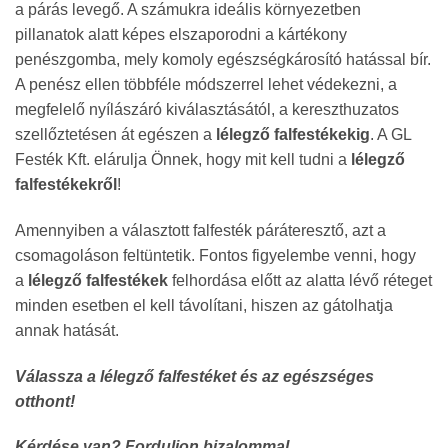
a párás levegő. A számukra ideális környezetben
pillanatok alatt képes elszaporodni a kártékony
penészgomba, mely komoly egészségkárosító hatással bír.
A penész ellen többféle módszerrel lehet védekezni, a
megfelelő nyílászáró kiválasztásától, a kereszthuzatos
szellőztetésen át egészen a
lélegző falfestékekig
. A GL
Festék Kft. elárulja Önnek, hogy mit kell tudni a
lélegző
falfestékekről
!
Amennyiben a választott falfesték páráteresztő, azt a
csomagoláson feltüntetik. Fontos figyelembe venni, hogy
a
lélegző falfestékek
felhordása előtt az alatta lévő réteget
minden esetben el kell távolítani, hiszen az gátolhatja
annak hatását.
Válassza a lélegző falfestéket és az egészséges
otthont!
Kérdése van? Forduljon bizalommal