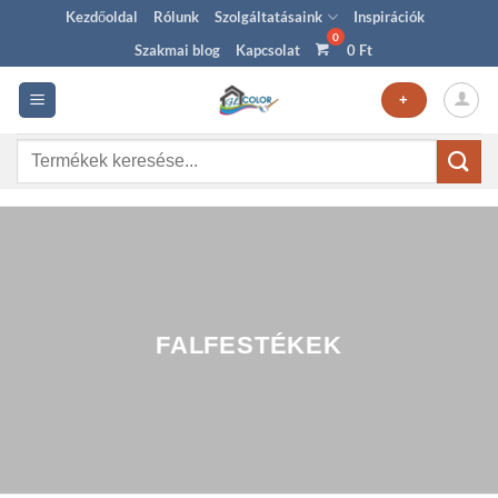
Skip
Kezdőoldal
Rólunk
Szolgáltatásaink
Inspirációk
to
Szakmai blog
Kapcsolat
0
Ft
content
+
Keresés
a
következőre:
FALFESTÉKEK