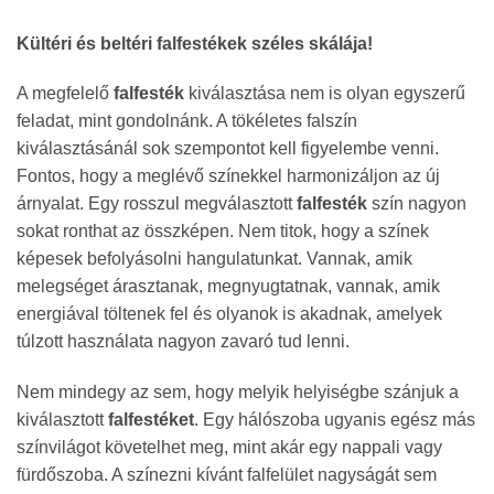
Kültéri és beltéri falfestékek széles skálája!
A megfelelő
falfesték
kiválasztása nem is olyan egyszerű
feladat, mint gondolnánk. A tökéletes falszín
kiválasztásánál sok szempontot kell figyelembe venni.
Fontos, hogy a meglévő színekkel harmonizáljon az új
árnyalat. Egy rosszul megválasztott
falfesték
szín nagyon
sokat ronthat az összképen. Nem titok, hogy a színek
képesek befolyásolni hangulatunkat. Vannak, amik
melegséget árasztanak, megnyugtatnak, vannak, amik
energiával töltenek fel és olyanok is akadnak, amelyek
túlzott használata nagyon zavaró tud lenni.
Nem mindegy az sem, hogy melyik helyiségbe szánjuk a
kiválasztott
falfestéket
. Egy hálószoba ugyanis egész más
színvilágot követelhet meg, mint akár egy nappali vagy
fürdőszoba. A színezni kívánt falfelület nagyságát sem