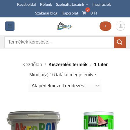
Skip
Kezdőoldal
Rólunk
Szolgáltatásaink
Inspirációk
to
Szakmai blog
Kapcsolat
0
Ft
content
+
Keresés
a
következőre:
Kezdőlap
/
Kiszerelés termék
/
1 Liter
Mind a(z) 16 találat megjelenítve