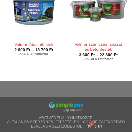
Valmor szemcsés lábazat
Valmor lábazatfesték
és betonfesték
Ártartomány:
2 800
Ft
–
18 700
Ft
2
27% ÁFA-t tartalmaz
Ártarto
3 600
Ft
–
22 300
Ft
800 Ft
3
27% ÁFA-t tartalmaz
-
600 Ft
18
-
700 Ft
22
300 Ft
ADATVÉDELMI NYILATKOZAT
ÁLTALÁNOS SZERZŐDÉSI FELTÉTELEK
COOKIE TÁJÉKOZTATÓ
ELÁLLÁS A SZERZŐDÉSTŐL
0
FT