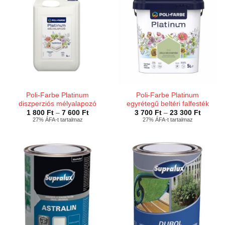
Poli-Farbe Platinum
Poli-Farbe Platinum
diszperziós mélyalapozó
egyrétegű beltéri falfesték
Ártartomány:
Ártarto
1 800
Ft
–
7 600
Ft
3 700
Ft
–
23 300
Ft
1
3
27% ÁFA-t tartalmaz
27% ÁFA-t tartalmaz
800 Ft
700 Ft
-
-
7
23
600 Ft
300 Ft