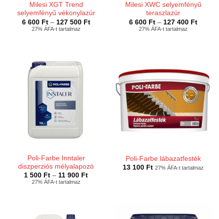
Milesi XGT Trend
Milesi XWC selyemfényű
selyemfényű vékonylazúr
teraszlazúr
Ártartomány:
Ártart
6 600
Ft
–
127 500
Ft
6 600
Ft
–
127 400
Ft
6
6
27% ÁFA-t tartalmaz
27% ÁFA-t tartalmaz
600 Ft
600 Ft
-
-
127
127
500 Ft
400 Ft
Poli-Farbe Inntaler
Poli-Farbe lábazatfesték
diszperziós mélyalapozó
13 100
Ft
27% ÁFA-t tartalmaz
Ártartomány:
1 500
Ft
–
11 900
Ft
1
27% ÁFA-t tartalmaz
500 Ft
-
11
900 Ft