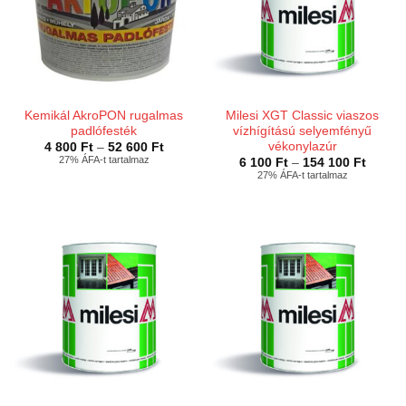
Kemikál AkroPON rugalmas
Milesi XGT Classic viaszos
padlófesték
vízhígítású selyemfényű
vékonylazúr
Ártartomány:
4 800
Ft
–
52 600
Ft
4
27% ÁFA-t tartalmaz
Ártart
6 100
Ft
–
154 100
Ft
800 Ft
6
27% ÁFA-t tartalmaz
-
100 Ft
52
-
600 Ft
154
100 Ft