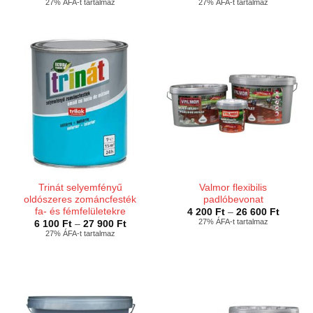
2
5
27% ÁFA-t tartalmaz
27% ÁFA-t tartalmaz
300 Ft
400 Ft
-
-
28
27
600 Ft
600 Ft
Trinát selyemfényű
Valmor flexibilis
oldószeres zománcfesték
padlóbevonat
fa- és fémfelületekre
Ártarto
4 200
Ft
–
26 600
Ft
4
27% ÁFA-t tartalmaz
Ártartomány:
6 100
Ft
–
27 900
Ft
200 Ft
6
27% ÁFA-t tartalmaz
-
100 Ft
26
-
600 Ft
27
900 Ft